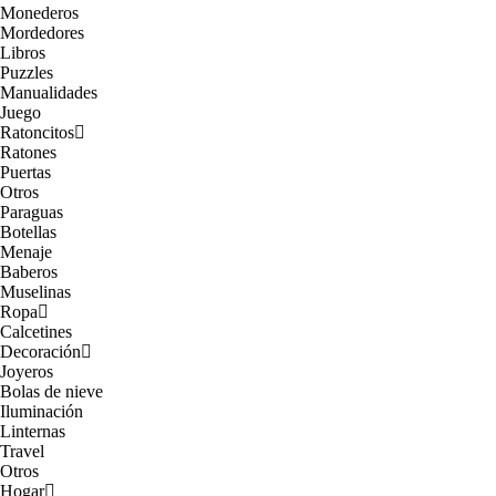
Monederos
Mordedores
Libros
Puzzles
Manualidades
Juego
Ratoncitos
Ratones
Puertas
Otros
Paraguas
Botellas
Menaje
Baberos
Muselinas
Ropa
Calcetines
Decoración
Joyeros
Bolas de nieve
Iluminación
Linternas
Travel
Otros
Hogar