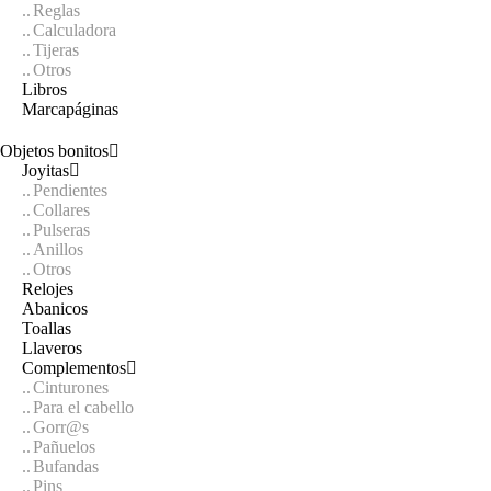
Reglas
Calculadora
Tijeras
Otros
Libros
Marcapáginas
Objetos bonitos
Joyitas
Pendientes
Collares
Pulseras
Anillos
Otros
Relojes
Abanicos
Toallas
Llaveros
Complementos
Cinturones
Para el cabello
Gorr@s
Pañuelos
Bufandas
Pins