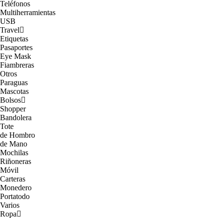
Teléfonos
Multiherramientas
USB
Travel
Etiquetas
Pasaportes
Eye Mask
Fiambreras
Otros
Paraguas
Mascotas
Bolsos
Shopper
Bandolera
Tote
de Hombro
de Mano
Mochilas
Riñoneras
Móvil
Carteras
Monedero
Portatodo
Varios
Ropa