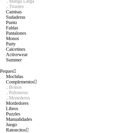
Manga Larga
Tirantes
Camisas
Sudaderas
Punto
Faldas
Pantalones
Monos
Party
Calcetines
Activewear
Summer
Peques
Mochilas
Complementos
Bolsos
Riñoneras
Monederos
Mordedores
Libros
Puzzles
Manualidades
Juego
Ratoncitos