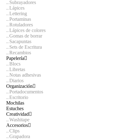
Subrayadores
Lápices
Lettering
Portaminas
Rotuladores
Lápices de colores
Gomas de borrar
Sacapuntas
Sets de Escritura
Recambios
Papelería
Blocs
Libretas
Notas adhesivas
Diarios
Organización
Portadocumentos
Escritorio
Mochilas
Estuches
Creatividad
Washitape
Accesorios
Clips
Grapadora