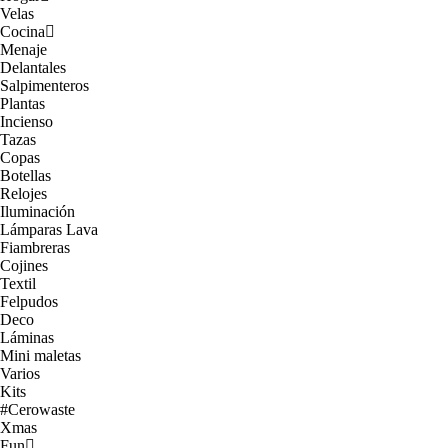
Velas
Cocina
Menaje
Delantales
Salpimenteros
Plantas
Incienso
Tazas
Copas
Botellas
Relojes
Iluminación
Lámparas Lava
Fiambreras
Cojines
Textil
Felpudos
Deco
Láminas
Mini maletas
Varios
Kits
#Cerowaste
Xmas
Fun