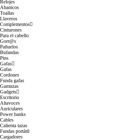
Relojes
Abanicos
Toallas
Llaveros
Complementos
Cinturones
Para el cabello
Gorr@s
Pañuelos
Bufandas
Pins
Gafas
Gafas
Cordones
Funda gafas
Gamuzas
Gadgets
Escritorio
Altavoces
Auriculares
Power banks
Cables
Calienta tazas
Fundas portátil
Cargadores