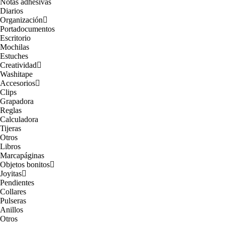
Notas adhesivas
Diarios
Organización
Portadocumentos
Escritorio
Mochilas
Estuches
Creatividad
Washitape
Accesorios
Clips
Grapadora
Reglas
Calculadora
Tijeras
Otros
Libros
Marcapáginas
Objetos bonitos
Joyitas
Pendientes
Collares
Pulseras
Anillos
Otros