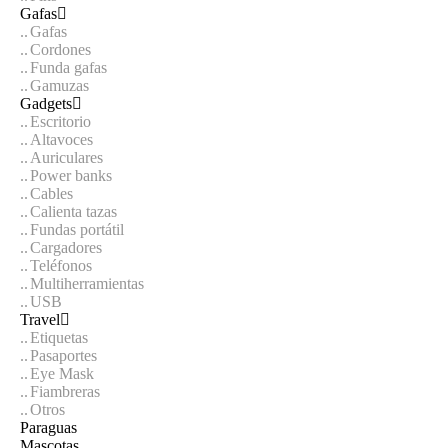
Gafas
Gafas
Cordones
Funda gafas
Gamuzas
Gadgets
Escritorio
Altavoces
Auriculares
Power banks
Cables
Calienta tazas
Fundas portátil
Cargadores
Teléfonos
Multiherramientas
USB
Travel
Etiquetas
Pasaportes
Eye Mask
Fiambreras
Otros
Paraguas
Mascotas