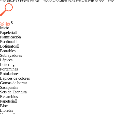
IO GRATIS A PARTIR DE 30€
ENVÍO A DOMICILIO GRATIS A PARTIR DE 30€
ENVÍO 
0
Inicio
Papelería
Planificación
Escritura
Bolígrafos
Borrables
Subrayadores
Lápices
Lettering
Portaminas
Rotuladores
Lápices de colores
Gomas de borrar
Sacapuntas
Sets de Escritura
Recambios
Papelería
Blocs
Libretas