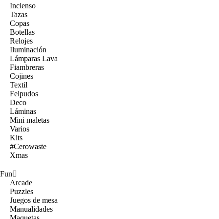
Incienso
Tazas
Copas
Botellas
Relojes
Iluminación
Lámparas Lava
Fiambreras
Cojines
Textil
Felpudos
Deco
Láminas
Mini maletas
Varios
Kits
#Cerowaste
Xmas
Fun
Arcade
Puzzles
Juegos de mesa
Manualidades
Maquetas