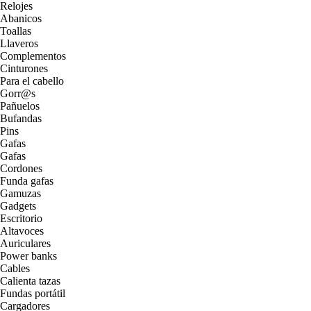
Relojes
Abanicos
Toallas
Llaveros
Complementos
Cinturones
Para el cabello
Gorr@s
Pañuelos
Bufandas
Pins
Gafas
Gafas
Cordones
Funda gafas
Gamuzas
Gadgets
Escritorio
Altavoces
Auriculares
Power banks
Cables
Calienta tazas
Fundas portátil
Cargadores