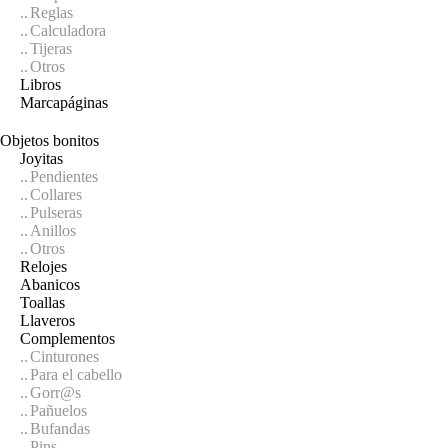
Reglas
Calculadora
Tijeras
Otros
Libros
Marcapáginas
Objetos bonitos
Joyitas
Pendientes
Collares
Pulseras
Anillos
Otros
Relojes
Abanicos
Toallas
Llaveros
Complementos
Cinturones
Para el cabello
Gorr@s
Pañuelos
Bufandas
Pins