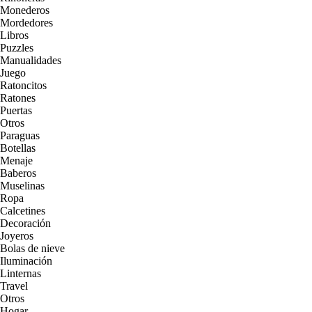
Monederos
Mordedores
Libros
Puzzles
Manualidades
Juego
Ratoncitos
Ratones
Puertas
Otros
Paraguas
Botellas
Menaje
Baberos
Muselinas
Ropa
Calcetines
Decoración
Joyeros
Bolas de nieve
Iluminación
Linternas
Travel
Otros
Hogar