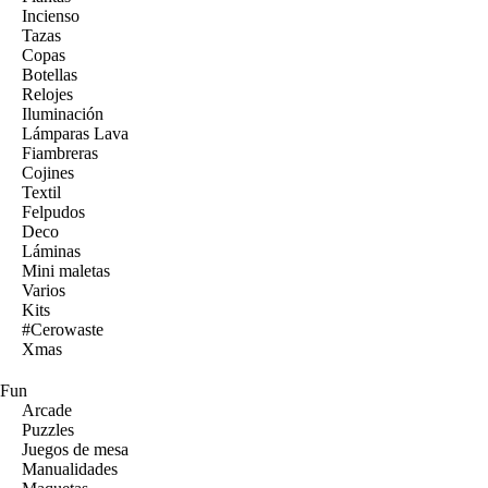
Incienso
Tazas
Copas
Botellas
Relojes
Iluminación
Lámparas Lava
Fiambreras
Cojines
Textil
Felpudos
Deco
Láminas
Mini maletas
Varios
Kits
#Cerowaste
Xmas
Fun
Arcade
Puzzles
Juegos de mesa
Manualidades