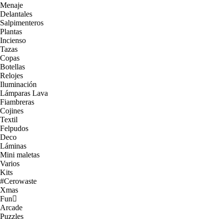
Menaje
Delantales
Salpimenteros
Plantas
Incienso
Tazas
Copas
Botellas
Relojes
Iluminación
Lámparas Lava
Fiambreras
Cojines
Textil
Felpudos
Deco
Láminas
Mini maletas
Varios
Kits
#Cerowaste
Xmas
Fun
Arcade
Puzzles