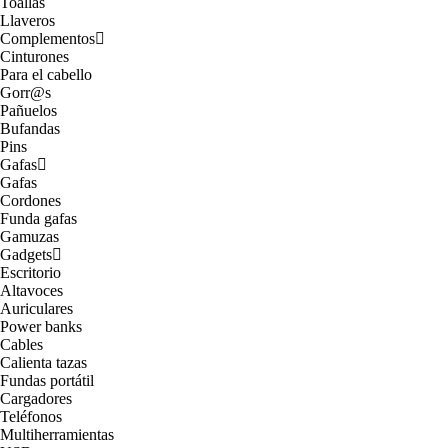
Toallas
Llaveros
Complementos
Cinturones
Para el cabello
Gorr@s
Pañuelos
Bufandas
Pins
Gafas
Gafas
Cordones
Funda gafas
Gamuzas
Gadgets
Escritorio
Altavoces
Auriculares
Power banks
Cables
Calienta tazas
Fundas portátil
Cargadores
Teléfonos
Multiherramientas