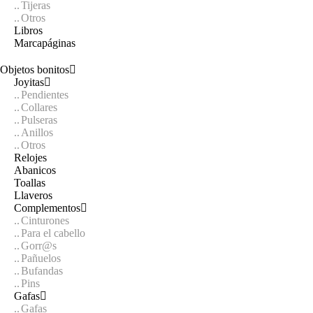
Tijeras
Otros
Libros
Marcapáginas
Objetos bonitos
Joyitas
Pendientes
Collares
Pulseras
Anillos
Otros
Relojes
Abanicos
Toallas
Llaveros
Complementos
Cinturones
Para el cabello
Gorr@s
Pañuelos
Bufandas
Pins
Gafas
Gafas