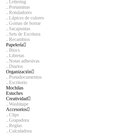
Lettering
Portaminas
Rotuladores
Lápices de colores
Gomas de borrar
Sacapuntas
Sets de Escritura
Recambios
Papelería
Blocs
Libretas
Notas adhesivas
Diarios
Organización
Portadocumentos
Escritorio
Mochilas
Estuches
Creatividad
Washitape
Accesorios
Clips
Grapadora
Reglas
Calculadora