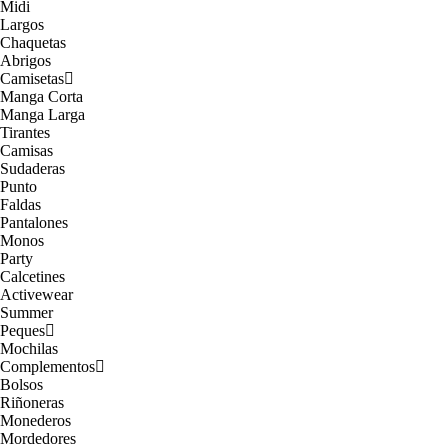
Midi
Largos
Chaquetas
Abrigos
Camisetas
Manga Corta
Manga Larga
Tirantes
Camisas
Sudaderas
Punto
Faldas
Pantalones
Monos
Party
Calcetines
Activewear
Summer
Peques
Mochilas
Complementos
Bolsos
Riñoneras
Monederos
Mordedores