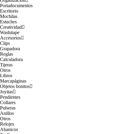
Organización
Portadocumentos
Escritorio
Mochilas
Estuches
Creatividad
Washitape
Accesorios
Clips
Grapadora
Reglas
Calculadora
Tijeras
Otros
Libros
Marcapáginas
Objetos bonitos
Joyitas
Pendientes
Collares
Pulseras
Anillos
Otros
Relojes
Abanicos