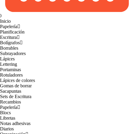
0
Inicio
Papelería
Planificación
Escritura
Bolígrafos
Borrables
Subrayadores
Lápices
Lettering
Portaminas
Rotuladores
Lápices de colores
Gomas de borrar
Sacapuntas
Sets de Escritura
Recambios
Papelería
Blocs
Libretas
Notas adhesivas
Diarios