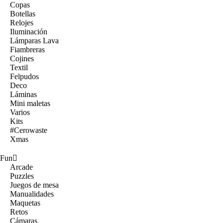
Copas
Botellas
Relojes
Iluminación
Lámparas Lava
Fiambreras
Cojines
Textil
Felpudos
Deco
Láminas
Mini maletas
Varios
Kits
#Cerowaste
Xmas
Fun
Arcade
Puzzles
Juegos de mesa
Manualidades
Maquetas
Retos
Cámaras