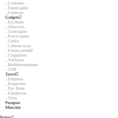
Cordones
Funda gafas
Gamuzas
Gadgets
Escritorio
Altavoces
Auriculares
Power banks
Cables
Calienta tazas
Fundas portátil
Cargadores
Teléfonos
Multiherramientas
USB
Travel
Etiquetas
Pasaportes
Eye Mask
Fiambreras
Otros
Paraguas
Mascotas
Bolsos