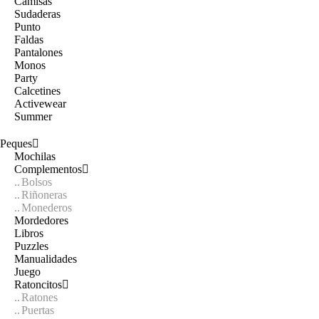
Camisas
Sudaderas
Punto
Faldas
Pantalones
Monos
Party
Calcetines
Activewear
Summer
Peques
Mochilas
Complementos
Bolsos
Riñoneras
Monederos
Mordedores
Libros
Puzzles
Manualidades
Juego
Ratoncitos
Ratones
Puertas