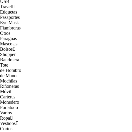
USB
Travel
Etiquetas
Pasaportes
Eye Mask
Fiambreras
Otros
Paraguas
Mascotas
Bolsos
Shopper
Bandolera
Tote
de Hombro
de Mano
Mochilas
Riñoneras
Móvil
Carteras
Monedero
Portatodo
Varios
Ropa
Vestidos
Cortos