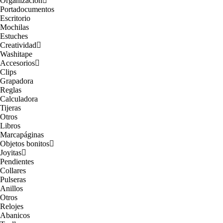
Organización
Portadocumentos
Escritorio
Mochilas
Estuches
Creatividad
Washitape
Accesorios
Clips
Grapadora
Reglas
Calculadora
Tijeras
Otros
Libros
Marcapáginas
Objetos bonitos
Joyitas
Pendientes
Collares
Pulseras
Anillos
Otros
Relojes
Abanicos