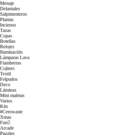
Menaje
Delantales
Salpimenteros
Plantas
Incienso
Tazas
Copas
Botellas
Relojes
Iluminación
Lámparas Lava
Fiambreras
Cojines
Textil
Felpudos
Deco
Láminas
Mini maletas
Varios
Kits
#Cerowaste
Xmas
Fun
Arcade
Puzzles