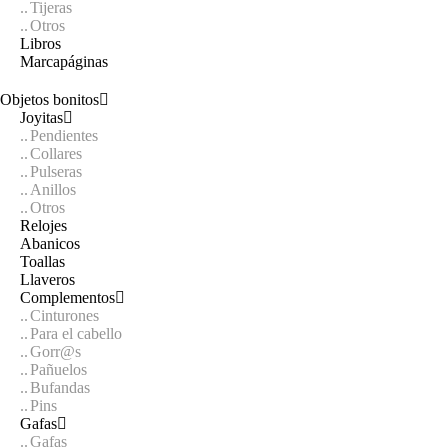
Tijeras
Otros
Libros
Marcapáginas
Objetos bonitos
Joyitas
Pendientes
Collares
Pulseras
Anillos
Otros
Relojes
Abanicos
Toallas
Llaveros
Complementos
Cinturones
Para el cabello
Gorr@s
Pañuelos
Bufandas
Pins
Gafas
Gafas