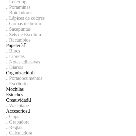
Lettering
Portaminas
Rotuladores
Lápices de colores
Gomas de borrar
Sacapuntas
Sets de Escritura
Recambios
Papelería
Blocs
Libretas
Notas adhesivas
Diarios
Organización
Portadocumentos
Escritorio
Mochilas
Estuches
Creatividad
Washitape
Accesorios
Clips
Grapadora
Reglas
Calculadora