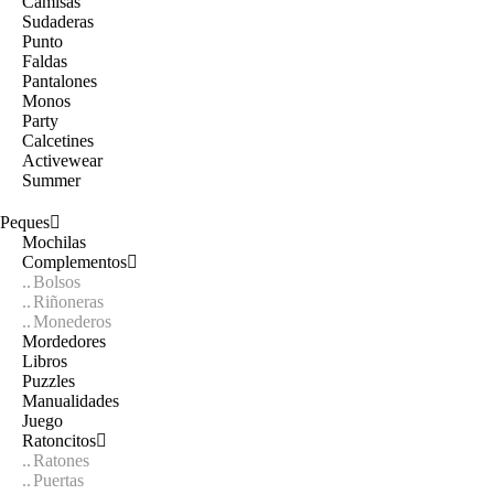
Camisas
Sudaderas
Punto
Faldas
Pantalones
Monos
Party
Calcetines
Activewear
Summer
Peques
Mochilas
Complementos
Bolsos
Riñoneras
Monederos
Mordedores
Libros
Puzzles
Manualidades
Juego
Ratoncitos
Ratones
Puertas