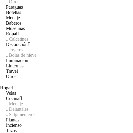
Otros
Paraguas
Botellas
Menaje
Baberos
Muselinas
Ropa
Calcetines
Decoración
Joyeros
Bolas de nieve
Iluminación
Linternas
Travel
Otros
Hogar
Velas
Cocina
Menaje
Delantales
Salpimenteros
Plantas
Incienso
Tazas