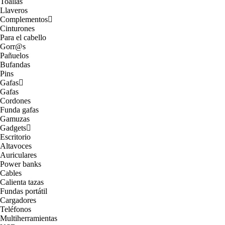
Toallas
Llaveros
Complementos
Cinturones
Para el cabello
Gorr@s
Pañuelos
Bufandas
Pins
Gafas
Gafas
Cordones
Funda gafas
Gamuzas
Gadgets
Escritorio
Altavoces
Auriculares
Power banks
Cables
Calienta tazas
Fundas portátil
Cargadores
Teléfonos
Multiherramientas