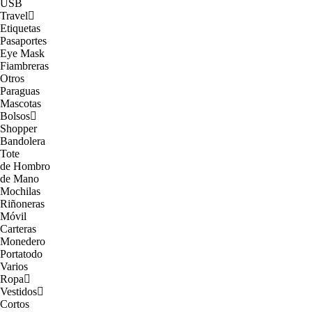
USB
Travel
Etiquetas
Pasaportes
Eye Mask
Fiambreras
Otros
Paraguas
Mascotas
Bolsos
Shopper
Bandolera
Tote
de Hombro
de Mano
Mochilas
Riñoneras
Móvil
Carteras
Monedero
Portatodo
Varios
Ropa
Vestidos
Cortos