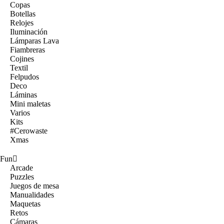
Copas
Botellas
Relojes
Iluminación
Lámparas Lava
Fiambreras
Cojines
Textil
Felpudos
Deco
Láminas
Mini maletas
Varios
Kits
#Cerowaste
Xmas
Fun
Arcade
Puzzles
Juegos de mesa
Manualidades
Maquetas
Retos
Cámaras