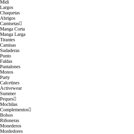
Midi
Largos
Chaquetas
Abrigos
Camisetas
Manga Corta
Manga Larga
Tirantes
Camisas
Sudaderas
Punto
Faldas
Pantalones
Monos
Party
Calcetines
Activewear
Summer
Peques
Mochilas
Complementos
Bolsos
Riñoneras
Monederos
Mordedores