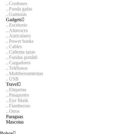
Cordones
Funda gafas
Gamuzas
Gadgets
Escritorio
Altavoces
Auriculares
Power banks
Cables
Calienta tazas
Fundas portátil
Cargadores
Teléfonos
Multiherramientas
USB
Travel
Etiquetas
Pasaportes
Eye Mask
Fiambreras
Otros
Paraguas
Mascotas
Bolsos