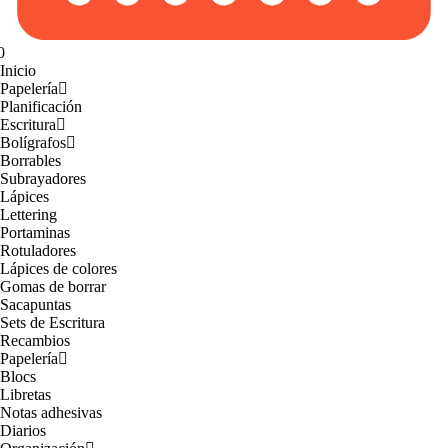
0
Inicio
Papelería
Planificación
Escritura
Bolígrafos
Borrables
Subrayadores
Lápices
Lettering
Portaminas
Rotuladores
Lápices de colores
Gomas de borrar
Sacapuntas
Sets de Escritura
Recambios
Papelería
Blocs
Libretas
Notas adhesivas
Diarios