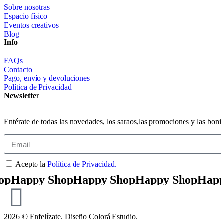
Sobre nosotras
Espacio físico
Eventos creativos
Blog
Info
FAQs
Contacto
Pago, envío y devoluciones
Política de Privacidad
Newsletter
Entérate de todas las novedades, los saraos,las promociones y las bon
Acepto la
Política de Privacidad.
ppy Shop
Happy Shop
Happy Shop
Happy Sh
2026 © Enfelízate. Diseño
Colorá Estudio
.