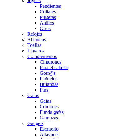
Joyitas
Pendientes
Collares
Pulseras
Anillos
Otros
Relojes
Abanicos
Toallas
Llaveros
Complementos
Cinturones
Para el cabello
Gorr@s
Pañuelos
Bufandas
Pins
Gafas
Gafas
Cordones
Funda gafas
Gamuzas
Gadgets
Escritorio
Altavoces