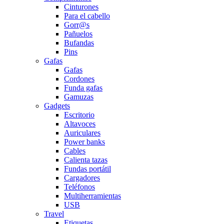
Cinturones
Para el cabello
Gorr@s
Pañuelos
Bufandas
Pins
Gafas
Gafas
Cordones
Funda gafas
Gamuzas
Gadgets
Escritorio
Altavoces
Auriculares
Power banks
Cables
Calienta tazas
Fundas portátil
Cargadores
Teléfonos
Multiherramientas
USB
Travel
Etiquetas