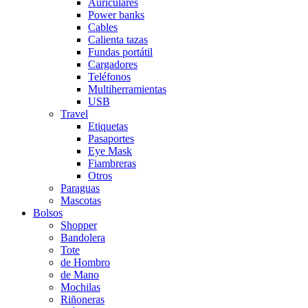
Auriculares
Power banks
Cables
Calienta tazas
Fundas portátil
Cargadores
Teléfonos
Multiherramientas
USB
Travel
Etiquetas
Pasaportes
Eye Mask
Fiambreras
Otros
Paraguas
Mascotas
Bolsos
Shopper
Bandolera
Tote
de Hombro
de Mano
Mochilas
Riñoneras