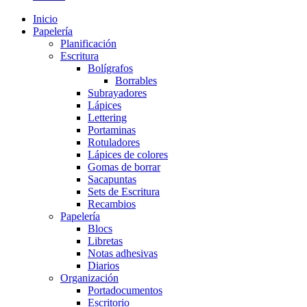
Inicio
Papelería
Planificación
Escritura
Bolígrafos
Borrables
Subrayadores
Lápices
Lettering
Portaminas
Rotuladores
Lápices de colores
Gomas de borrar
Sacapuntas
Sets de Escritura
Recambios
Papelería
Blocs
Libretas
Notas adhesivas
Diarios
Organización
Portadocumentos
Escritorio