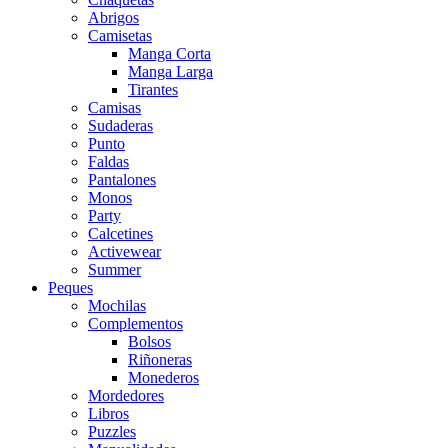
Abrigos
Camisetas
Manga Corta
Manga Larga
Tirantes
Camisas
Sudaderas
Punto
Faldas
Pantalones
Monos
Party
Calcetines
Activewear
Summer
Peques
Mochilas
Complementos
Bolsos
Riñoneras
Monederos
Mordedores
Libros
Puzzles