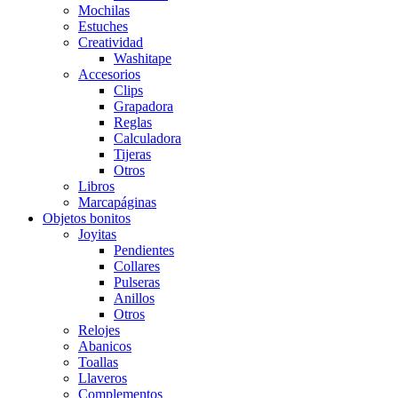
Mochilas
Estuches
Creatividad
Washitape
Accesorios
Clips
Grapadora
Reglas
Calculadora
Tijeras
Otros
Libros
Marcapáginas
Objetos bonitos
Joyitas
Pendientes
Collares
Pulseras
Anillos
Otros
Relojes
Abanicos
Toallas
Llaveros
Complementos