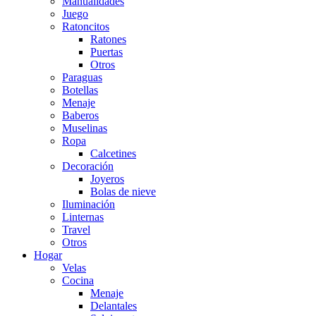
Manualidades
Juego
Ratoncitos
Ratones
Puertas
Otros
Paraguas
Botellas
Menaje
Baberos
Muselinas
Ropa
Calcetines
Decoración
Joyeros
Bolas de nieve
Iluminación
Linternas
Travel
Otros
Hogar
Velas
Cocina
Menaje
Delantales