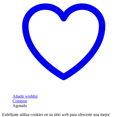
la
página
de
producto
Añadir wishlist
Este
Comprar
producto
Agotado
tiene
Enfelízate utiliza cookies en su sitio web para ofrecerte una mejor
múltiples