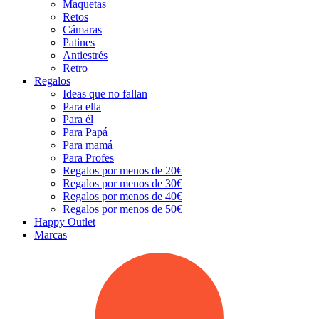
Maquetas
Retos
Cámaras
Patines
Antiestrés
Retro
Regalos
Ideas que no fallan
Para ella
Para él
Para Papá
Para mamá
Para Profes
Regalos por menos de 20€
Regalos por menos de 30€
Regalos por menos de 40€
Regalos por menos de 50€
Happy Outlet
Marcas