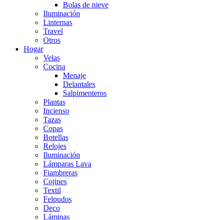
Bolas de nieve
Iluminación
Linternas
Travel
Otros
Hogar
Velas
Cocina
Menaje
Delantales
Salpimenteros
Plantas
Incienso
Tazas
Copas
Botellas
Relojes
Iluminación
Lámparas Lava
Fiambreras
Cojines
Textil
Felpudos
Deco
Láminas