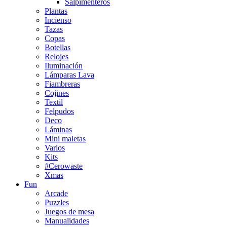
Salpimenteros
Plantas
Incienso
Tazas
Copas
Botellas
Relojes
Iluminación
Lámparas Lava
Fiambreras
Cojines
Textil
Felpudos
Deco
Láminas
Mini maletas
Varios
Kits
#Cerowaste
Xmas
Fun
Arcade
Puzzles
Juegos de mesa
Manualidades