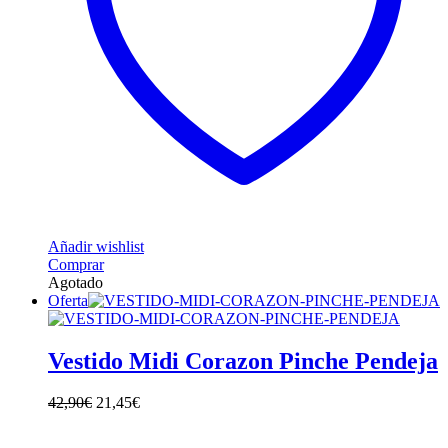
Añadir wishlist
Este
Comprar
producto
Agotado
tiene
Oferta
múltiples
variantes.
Las
Vestido Midi Corazon Pinche Pendeja
opciones
se
42,90
€
21,45
€
pueden
elegir
en