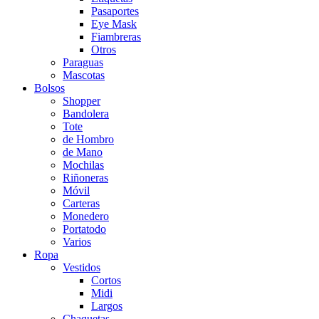
Pasaportes
Eye Mask
Fiambreras
Otros
Paraguas
Mascotas
Bolsos
Shopper
Bandolera
Tote
de Hombro
de Mano
Mochilas
Riñoneras
Móvil
Carteras
Monedero
Portatodo
Varios
Ropa
Vestidos
Cortos
Midi
Largos
Chaquetas