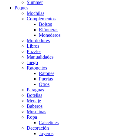
Summer
Peques
Mochilas
Complementos
Bolsos
Riñoneras
Monederos
Mordedores
Libros
Puzzles
Manualidades
Juego
Ratoncitos
Ratones
Puertas
Otros
Paraguas
Botellas
Menaje
Baberos
Muselinas
Ropa
Calcetines
Decoración
Joyeros