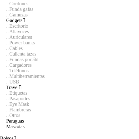
Cordones
Funda gafas
Gamuzas
Gadgets
Escritorio
Altavoces
Auriculares
Power banks
Cables
Calienta tazas
Fundas portátil
Cargadores
Teléfonos
Multiherramientas
USB
Travel
Etiquetas
Pasaportes
Eye Mask
Fiambreras
Otros
Paraguas
Mascotas
Bolsos