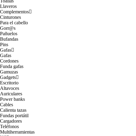
Toallas
Llaveros
Complementos
Cinturones
Para el cabello
Gorr@s
Pañuelos
Bufandas
Pins
Gafas
Gafas
Cordones
Funda gafas
Gamuzas
Gadgets
Escritorio
Altavoces
Auriculares
Power banks
Cables
Calienta tazas
Fundas portátil
Cargadores
Teléfonos
Multiherramientas