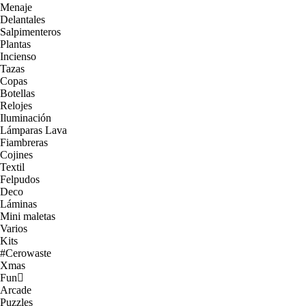
Menaje
Delantales
Salpimenteros
Plantas
Incienso
Tazas
Copas
Botellas
Relojes
Iluminación
Lámparas Lava
Fiambreras
Cojines
Textil
Felpudos
Deco
Láminas
Mini maletas
Varios
Kits
#Cerowaste
Xmas
Fun
Arcade
Puzzles