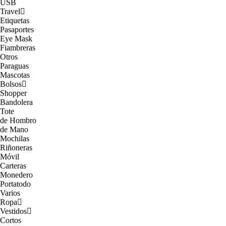
USB
Travel
Etiquetas
Pasaportes
Eye Mask
Fiambreras
Otros
Paraguas
Mascotas
Bolsos
Shopper
Bandolera
Tote
de Hombro
de Mano
Mochilas
Riñoneras
Móvil
Carteras
Monedero
Portatodo
Varios
Ropa
Vestidos
Cortos