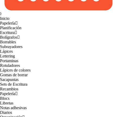
0
Inicio
Papelería
Planificación
Escritura
Bolígrafos
Borrables
Subrayadores
Lápices
Lettering
Portaminas
Rotuladores
Lápices de colores
Gomas de borrar
Sacapuntas
Sets de Escritura
Recambios
Papelería
Blocs
Libretas
Notas adhesivas
Diarios