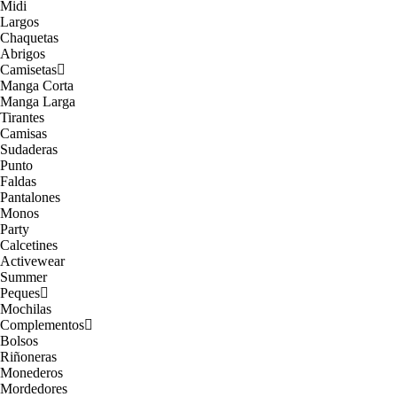
Midi
Largos
Chaquetas
Abrigos
Camisetas
Manga Corta
Manga Larga
Tirantes
Camisas
Sudaderas
Punto
Faldas
Pantalones
Monos
Party
Calcetines
Activewear
Summer
Peques
Mochilas
Complementos
Bolsos
Riñoneras
Monederos
Mordedores