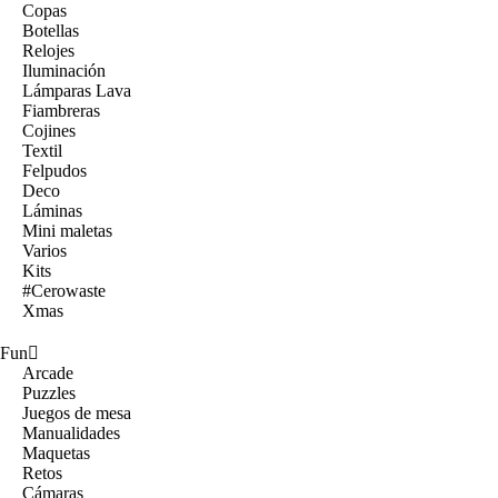
Copas
Botellas
Relojes
Iluminación
Lámparas Lava
Fiambreras
Cojines
Textil
Felpudos
Deco
Láminas
Mini maletas
Varios
Kits
#Cerowaste
Xmas
Fun
Arcade
Puzzles
Juegos de mesa
Manualidades
Maquetas
Retos
Cámaras