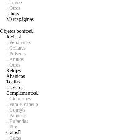
Tijeras
Otros
Libros
Marcapáginas
Objetos bonitos
Joyitas
Pendientes
Collares
Pulseras
Anillos
Otros
Relojes
Abanicos
Toallas
Llaveros
Complementos
Cinturones
Para el cabello
Gorr@s
Pañuelos
Bufandas
Pins
Gafas
Gafas