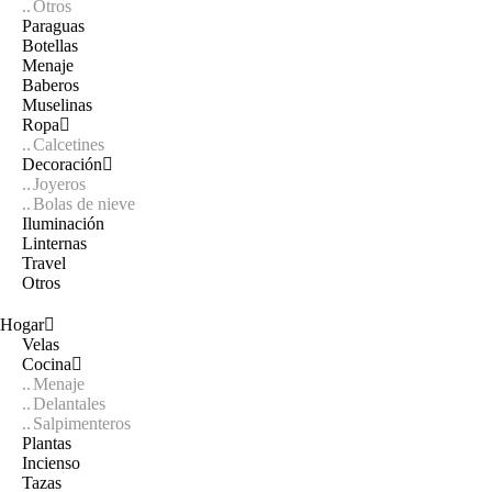
Otros
Paraguas
Botellas
Menaje
Baberos
Muselinas
Ropa
Calcetines
Decoración
Joyeros
Bolas de nieve
Iluminación
Linternas
Travel
Otros
Hogar
Velas
Cocina
Menaje
Delantales
Salpimenteros
Plantas
Incienso
Tazas