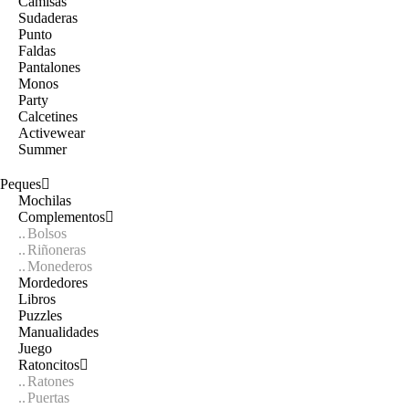
Camisas
Sudaderas
Punto
Faldas
Pantalones
Monos
Party
Calcetines
Activewear
Summer
Peques
Mochilas
Complementos
Bolsos
Riñoneras
Monederos
Mordedores
Libros
Puzzles
Manualidades
Juego
Ratoncitos
Ratones
Puertas