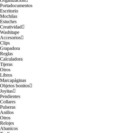
Organización
Portadocumentos
Escritorio
Mochilas
Estuches
Creatividad
Washitape
Accesorios
Clips
Grapadora
Reglas
Calculadora
Tijeras
Otros
Libros
Marcapáginas
Objetos bonitos
Joyitas
Pendientes
Collares
Pulseras
Anillos
Otros
Relojes
Abanicos