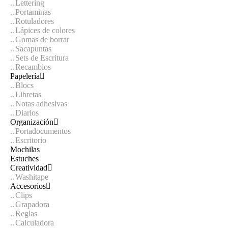
Lettering
Portaminas
Rotuladores
Lápices de colores
Gomas de borrar
Sacapuntas
Sets de Escritura
Recambios
Papelería
Blocs
Libretas
Notas adhesivas
Diarios
Organización
Portadocumentos
Escritorio
Mochilas
Estuches
Creatividad
Washitape
Accesorios
Clips
Grapadora
Reglas
Calculadora