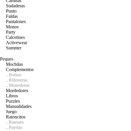
Camisas
Sudaderas
Punto
Faldas
Pantalones
Monos
Party
Calcetines
Activewear
Summer
Peques
Mochilas
Complementos
Bolsos
Riñoneras
Monederos
Mordedores
Libros
Puzzles
Manualidades
Juego
Ratoncitos
Ratones
Puertas