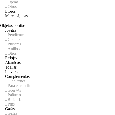
Tijeras
Otros
Libros
Marcapáginas
Objetos bonitos
Joyitas
Pendientes
Collares
Pulseras
Anillos
Otros
Relojes
Abanicos
Toallas
Llaveros
Complementos
Cinturones
Para el cabello
Gorr@s
Pañuelos
Bufandas
Pins
Gafas
Gafas