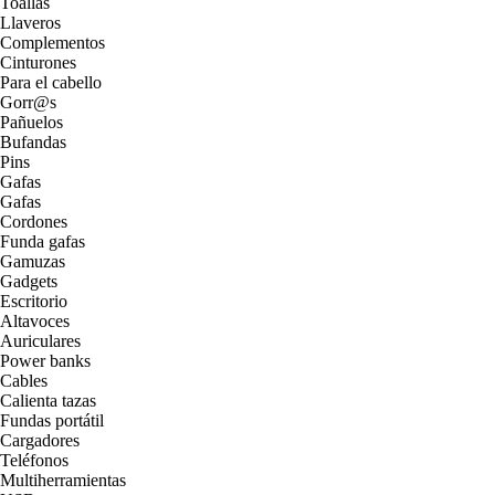
Toallas
Llaveros
Complementos
Cinturones
Para el cabello
Gorr@s
Pañuelos
Bufandas
Pins
Gafas
Gafas
Cordones
Funda gafas
Gamuzas
Gadgets
Escritorio
Altavoces
Auriculares
Power banks
Cables
Calienta tazas
Fundas portátil
Cargadores
Teléfonos
Multiherramientas