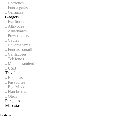
Cordones
Funda gafas
Gamuzas
Gadgets
Escritorio
Altavoces
Auriculares
Power banks
Cables
Calienta tazas
Fundas portátil
Cargadores
Teléfonos
Multiherramientas
USB
Travel
Etiquetas
Pasaportes
Eye Mask
Fiambreras
Otros
Paraguas
Mascotas
Bolsos