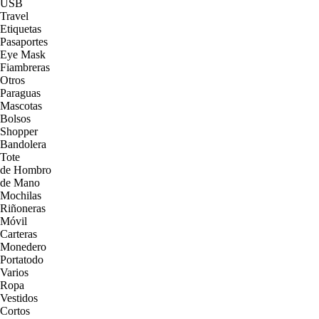
USB
Travel
Etiquetas
Pasaportes
Eye Mask
Fiambreras
Otros
Paraguas
Mascotas
Bolsos
Shopper
Bandolera
Tote
de Hombro
de Mano
Mochilas
Riñoneras
Móvil
Carteras
Monedero
Portatodo
Varios
Ropa
Vestidos
Cortos