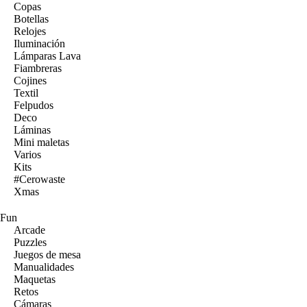
Copas
Botellas
Relojes
Iluminación
Lámparas Lava
Fiambreras
Cojines
Textil
Felpudos
Deco
Láminas
Mini maletas
Varios
Kits
#Cerowaste
Xmas
Fun
Arcade
Puzzles
Juegos de mesa
Manualidades
Maquetas
Retos
Cámaras