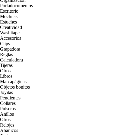
Organización
Portadocumentos
Escritorio
Mochilas
Estuches
Creatividad
Washitape
Accesorios
Clips
Grapadora
Reglas
Calculadora
Tijeras
Otros
Libros
Marcapáginas
Objetos bonitos
Joyitas
Pendientes
Collares
Pulseras
Anillos
Otros
Relojes
Abanicos