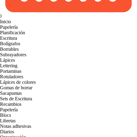
0
Inicio
Papelería
Planificación
Escritura
Bolígrafos
Borrables
Subrayadores
Lápices
Lettering
Portaminas
Rotuladores
Lápices de colores
Gomas de borrar
Sacapuntas
Sets de Escritura
Recambios
Papelería
Blocs
Libretas
Notas adhesivas
Diarios