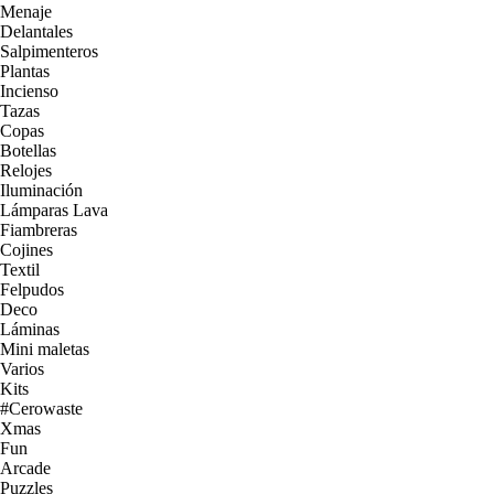
Menaje
Delantales
Salpimenteros
Plantas
Incienso
Tazas
Copas
Botellas
Relojes
Iluminación
Lámparas Lava
Fiambreras
Cojines
Textil
Felpudos
Deco
Láminas
Mini maletas
Varios
Kits
#Cerowaste
Xmas
Fun
Arcade
Puzzles