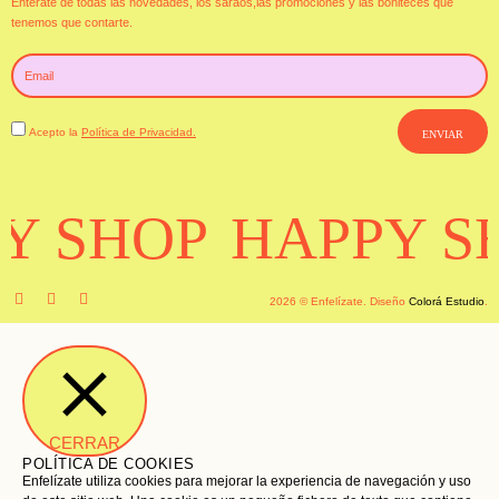
Entérate de todas las novedades, los saraos,las promociones y las boniteces que
tenemos que contarte.
Acepto la
Política de Privacidad.
ENVIAR
Y SHOP
HAPPY S
2026 © Enfelízate. Diseño
Colorá Estudio
.
CERRAR
POLÍTICA DE COOKIES
Enfelízate utiliza cookies para mejorar la experiencia de navegación y uso