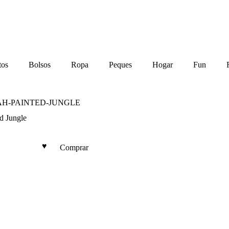
tos
Bolsos
Ropa
Peques
Hogar
Fun
d Jungle
Comprar
Este
producto
tiene
múltiples
variantes.
Las
opciones
se