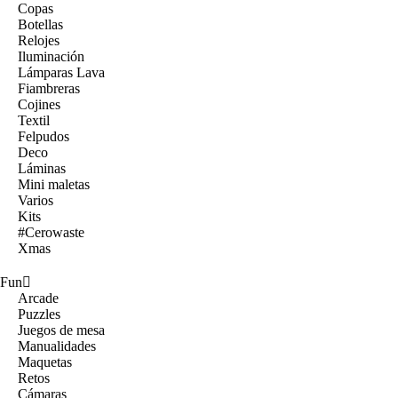
Copas
Botellas
Relojes
Iluminación
Lámparas Lava
Fiambreras
Cojines
Textil
Felpudos
Deco
Láminas
Mini maletas
Varios
Kits
#Cerowaste
Xmas
Fun
Arcade
Puzzles
Juegos de mesa
Manualidades
Maquetas
Retos
Cámaras