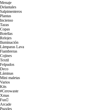
Menaje
Delantales
Salpimenteros
Plantas
Incienso
Tazas
Copas
Botellas
Relojes
Iluminación
Lámparas Lava
Fiambreras
Cojines
Textil
Felpudos
Deco
Láminas
Mini maletas
Varios
Kits
#Cerowaste
Xmas
Fun
Arcade
Puzzles