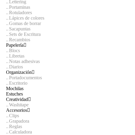
Lettering
Portaminas
Rotuladores
Lápices de colores
Gomas de borrar
Sacapuntas
Sets de Escritura
Recambios
Papelería
Blocs
Libretas
Notas adhesivas
Diarios
Organización
Portadocumentos
Escritorio
Mochilas
Estuches
Creatividad
Washitape
Accesorios
Clips
Grapadora
Reglas
Calculadora