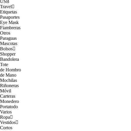
USB
Travel
Etiquetas
Pasaportes
Eye Mask
Fiambreras
Otros
Paraguas
Mascotas
Bolsos
Shopper
Bandolera
Tote
de Hombro
de Mano
Mochilas
Riñoneras
Móvil
Carteras
Monedero
Portatodo
Varios
Ropa
Vestidos
Cortos