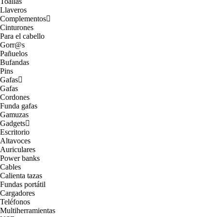
Toallas
Llaveros
Complementos
Cinturones
Para el cabello
Gorr@s
Pañuelos
Bufandas
Pins
Gafas
Gafas
Cordones
Funda gafas
Gamuzas
Gadgets
Escritorio
Altavoces
Auriculares
Power banks
Cables
Calienta tazas
Fundas portátil
Cargadores
Teléfonos
Multiherramientas