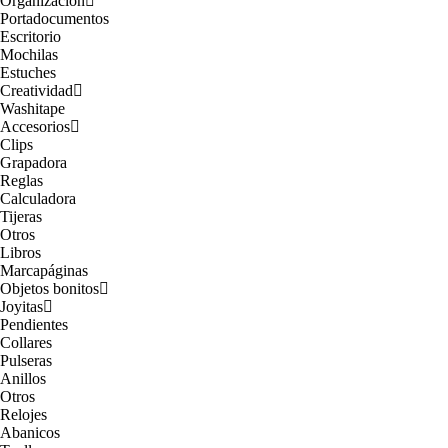
Organización
Portadocumentos
Escritorio
Mochilas
Estuches
Creatividad
Washitape
Accesorios
Clips
Grapadora
Reglas
Calculadora
Tijeras
Otros
Libros
Marcapáginas
Objetos bonitos
Joyitas
Pendientes
Collares
Pulseras
Anillos
Otros
Relojes
Abanicos