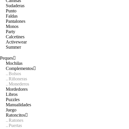
Camisas
Sudaderas
Punto
Faldas
Pantalones
Monos
Party
Calcetines
Activewear
Summer
Peques
Mochilas
Complementos
Bolsos
Riñoneras
Monederos
Mordedores
Libros
Puzzles
Manualidades
Juego
Ratoncitos
Ratones
Puertas