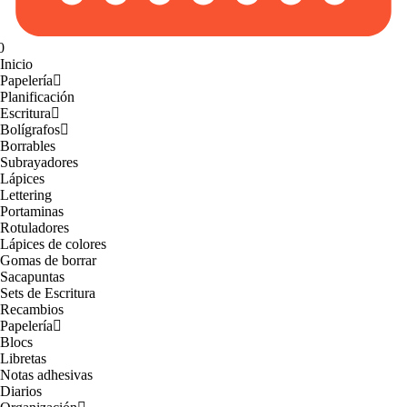
0
Inicio
Papelería
Planificación
Escritura
Bolígrafos
Borrables
Subrayadores
Lápices
Lettering
Portaminas
Rotuladores
Lápices de colores
Gomas de borrar
Sacapuntas
Sets de Escritura
Recambios
Papelería
Blocs
Libretas
Notas adhesivas
Diarios