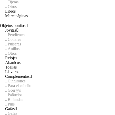
Tijeras
Otros
Libros
Marcapáginas
Objetos bonitos
Joyitas
Pendientes
Collares
Pulseras
Anillos
Otros
Relojes
Abanicos
Toallas
Llaveros
Complementos
Cinturones
Para el cabello
Gorr@s
Pañuelos
Bufandas
Pins
Gafas
Gafas