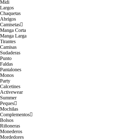
Midi
Largos
Chaquetas
Abrigos
Camisetas
Manga Corta
Manga Larga
Tirantes
Camisas
Sudaderas
Punto
Faldas
Pantalones
Monos
Party
Calcetines
Activewear
Summer
Peques
Mochilas
Complementos
Bolsos
Riñoneras
Monederos
Mordedores