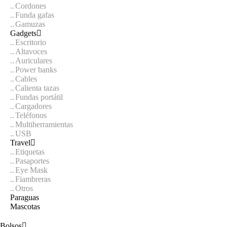
Cordones
Funda gafas
Gamuzas
Gadgets
Escritorio
Altavoces
Auriculares
Power banks
Cables
Calienta tazas
Fundas portátil
Cargadores
Teléfonos
Multiherramientas
USB
Travel
Etiquetas
Pasaportes
Eye Mask
Fiambreras
Otros
Paraguas
Mascotas
Bolsos