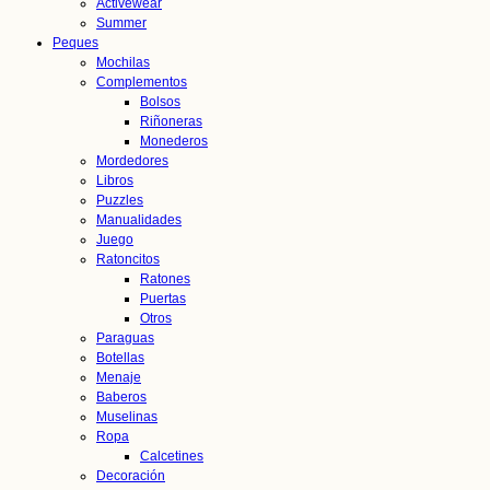
Activewear
Summer
Peques
Mochilas
Complementos
Bolsos
Riñoneras
Monederos
Mordedores
Libros
Puzzles
Manualidades
Juego
Ratoncitos
Ratones
Puertas
Otros
Paraguas
Botellas
Menaje
Baberos
Muselinas
Ropa
Calcetines
Decoración