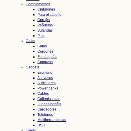
Complementos
Cinturones
Para el cabello
Gorr@s
Pañuelos
Bufandas
Pins
Gafas
Gafas
Cordones
Funda gafas
Gamuzas
Gadgets
Escritorio
Altavoces
Auriculares
Power banks
Cables
Calienta tazas
Fundas portátil
Cargadores
Teléfonos
Multiherramientas
USB
Travel