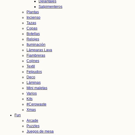
Delantales
Salpimenteros
Plantas
Incienso
Tazas
Copas
Botellas
Relojes
Iluminación
Lámparas Lava
Fiambreras
Cojines
Textil
Felpudos
Deco
Láminas
Mini maletas
Varios
Kits
#Cerowaste
Xmas
Fun
Arcade
Puzzles
Juegos de mesa