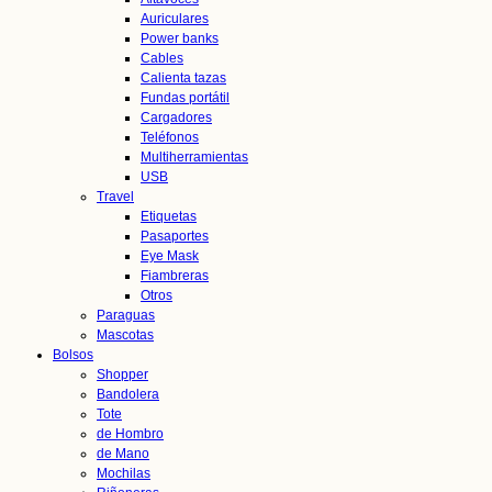
Auriculares
Power banks
Cables
Calienta tazas
Fundas portátil
Cargadores
Teléfonos
Multiherramientas
USB
Travel
Etiquetas
Pasaportes
Eye Mask
Fiambreras
Otros
Paraguas
Mascotas
Bolsos
Shopper
Bandolera
Tote
de Hombro
de Mano
Mochilas