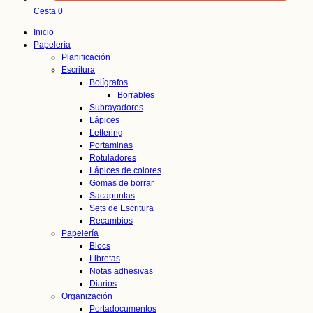
Cesta
0
Inicio
Papelería
Planificación
Escritura
Bolígrafos
Borrables
Subrayadores
Lápices
Lettering
Portaminas
Rotuladores
Lápices de colores
Gomas de borrar
Sacapuntas
Sets de Escritura
Recambios
Papelería
Blocs
Libretas
Notas adhesivas
Diarios
Organización
Portadocumentos