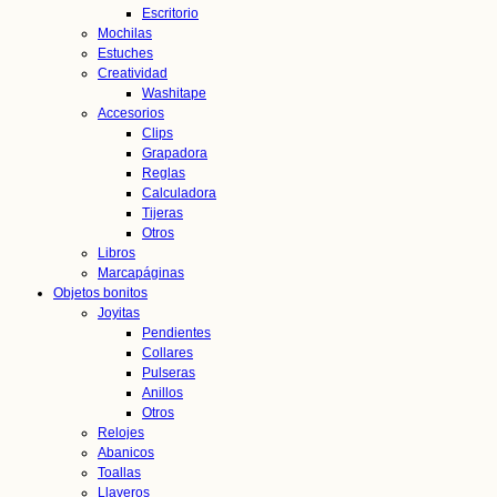
Escritorio
Mochilas
Estuches
Creatividad
Washitape
Accesorios
Clips
Grapadora
Reglas
Calculadora
Tijeras
Otros
Libros
Marcapáginas
Objetos bonitos
Joyitas
Pendientes
Collares
Pulseras
Anillos
Otros
Relojes
Abanicos
Toallas
Llaveros