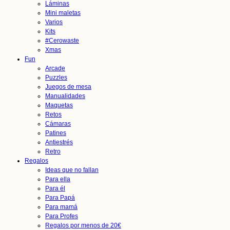
Láminas
Mini maletas
Varios
Kits
#Cerowaste
Xmas
Fun
Arcade
Puzzles
Juegos de mesa
Manualidades
Maquetas
Retos
Cámaras
Patines
Antiestrés
Retro
Regalos
Ideas que no fallan
Para ella
Para él
Para Papá
Para mamá
Para Profes
Regalos por menos de 20€