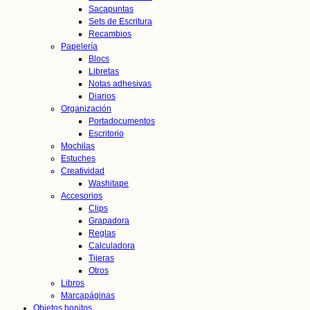
Sacapuntas
Sets de Escritura
Recambios
Papelería
Blocs
Libretas
Notas adhesivas
Diarios
Organización
Portadocumentos
Escritorio
Mochilas
Estuches
Creatividad
Washitape
Accesorios
Clips
Grapadora
Reglas
Calculadora
Tijeras
Otros
Libros
Marcapáginas
Objetos bonitos