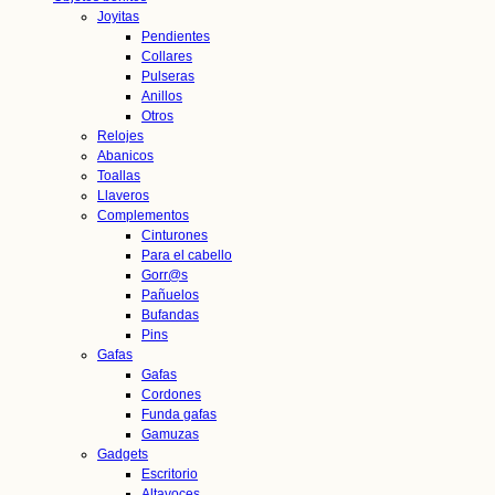
Joyitas
Pendientes
Collares
Pulseras
Anillos
Otros
Relojes
Abanicos
Toallas
Llaveros
Complementos
Cinturones
Para el cabello
Gorr@s
Pañuelos
Bufandas
Pins
Gafas
Gafas
Cordones
Funda gafas
Gamuzas
Gadgets
Escritorio
Altavoces