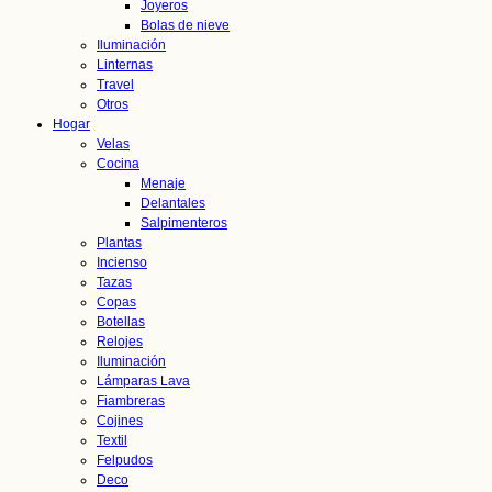
Joyeros
Bolas de nieve
Iluminación
Linternas
Travel
Otros
Hogar
Velas
Cocina
Menaje
Delantales
Salpimenteros
Plantas
Incienso
Tazas
Copas
Botellas
Relojes
Iluminación
Lámparas Lava
Fiambreras
Cojines
Textil
Felpudos
Deco