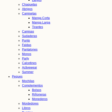
Largos
Chaquetas
Abrigos
Camisetas
Manga Corta
Manga Larga
Tirantes
Camisas
Sudaderas
Punto
Faldas
Pantalones
Monos
Party
Calcetines
Activewear
Summer
Peques
Mochilas
Complementos
Bolsos
Riñoneras
Monederos
Mordedores
Libros