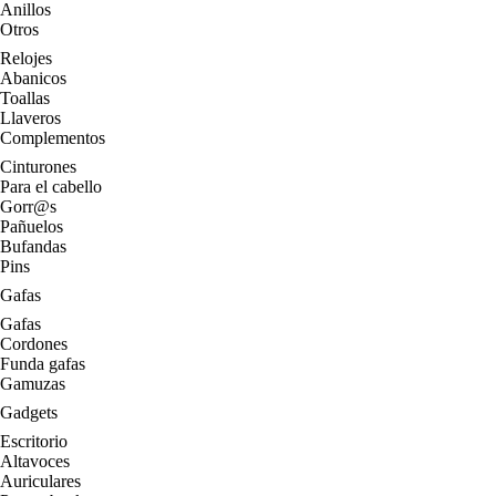
Anillos
Otros
Relojes
Abanicos
Toallas
Llaveros
Complementos
Cinturones
Para el cabello
Gorr@s
Pañuelos
Bufandas
Pins
Gafas
Gafas
Cordones
Funda gafas
Gamuzas
Gadgets
Escritorio
Altavoces
Auriculares