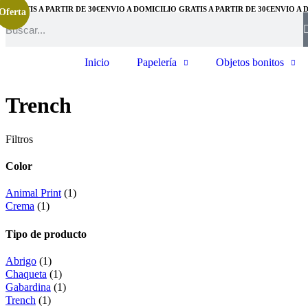
 GRATIS A PARTIR DE 30€
ENVÍO A DOMICILIO GRATIS A PARTIR DE 30€
ENVÍO A D
Oferta
Oferta
Inicio
Papelería
Objetos bonitos
Trench
Filtros
Color
Animal Print
(1)
Crema
(1)
Tipo de producto
Abrigo
(1)
Chaqueta
(1)
Gabardina
(1)
Trench
(1)