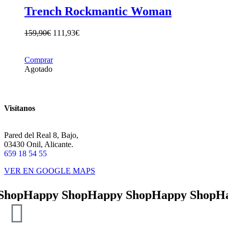
Trench Rockmantic Woman
159,90
€
111,93
€
Comprar
Agotado
Visítanos
Pared del Real 8, Bajo,
03430 Onil, Alicante.
659 18 54 55
VER EN GOOGLE MAPS
hop
Happy Shop
Happy Shop
Happy Shop
Hap