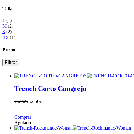
Talla
L
(1)
M
(2)
S
(2)
XS
(1)
Precio
Filtrar
Trench Corto Cangrejo
75,00
€
52,50
€
Comprar
Agotado