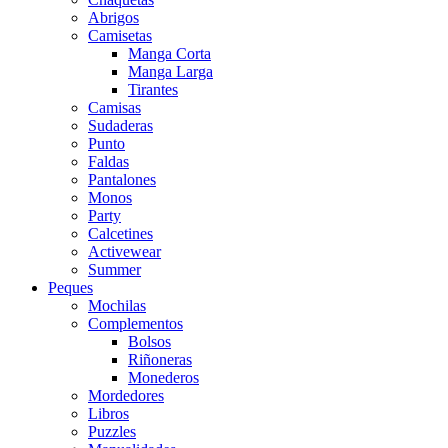
Abrigos
Camisetas
Manga Corta
Manga Larga
Tirantes
Camisas
Sudaderas
Punto
Faldas
Pantalones
Monos
Party
Calcetines
Activewear
Summer
Peques
Mochilas
Complementos
Bolsos
Riñoneras
Monederos
Mordedores
Libros
Puzzles