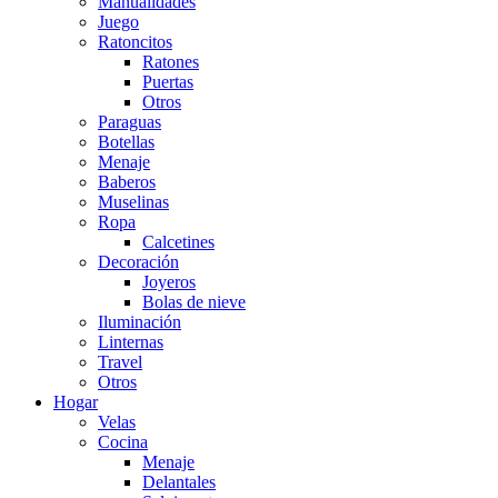
Manualidades
Juego
Ratoncitos
Ratones
Puertas
Otros
Paraguas
Botellas
Menaje
Baberos
Muselinas
Ropa
Calcetines
Decoración
Joyeros
Bolas de nieve
Iluminación
Linternas
Travel
Otros
Hogar
Velas
Cocina
Menaje
Delantales