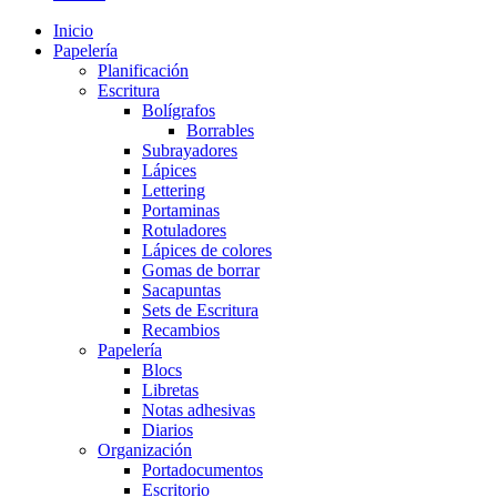
Inicio
Papelería
Planificación
Escritura
Bolígrafos
Borrables
Subrayadores
Lápices
Lettering
Portaminas
Rotuladores
Lápices de colores
Gomas de borrar
Sacapuntas
Sets de Escritura
Recambios
Papelería
Blocs
Libretas
Notas adhesivas
Diarios
Organización
Portadocumentos
Escritorio