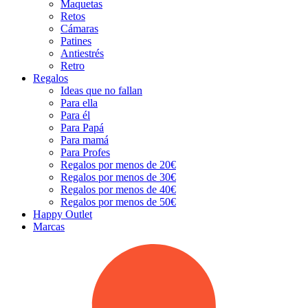
Maquetas
Retos
Cámaras
Patines
Antiestrés
Retro
Regalos
Ideas que no fallan
Para ella
Para él
Para Papá
Para mamá
Para Profes
Regalos por menos de 20€
Regalos por menos de 30€
Regalos por menos de 40€
Regalos por menos de 50€
Happy Outlet
Marcas