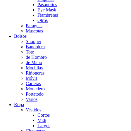
Pasaportes
Eye Mask
Fiambreras
Otros
Paraguas
Mascotas
Bolsos
Shopper
Bandolera
Tote
de Hombro
de Mano
Mochilas
Riñoneras
Móvil
Carteras
Monedero
Portatodo
Varios
Ropa
Vestidos
Cortos
Midi
Largos
Chaquetas