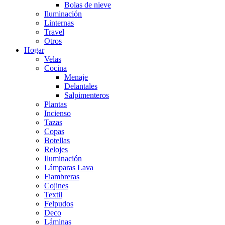
Bolas de nieve
Iluminación
Linternas
Travel
Otros
Hogar
Velas
Cocina
Menaje
Delantales
Salpimenteros
Plantas
Incienso
Tazas
Copas
Botellas
Relojes
Iluminación
Lámparas Lava
Fiambreras
Cojines
Textil
Felpudos
Deco
Láminas