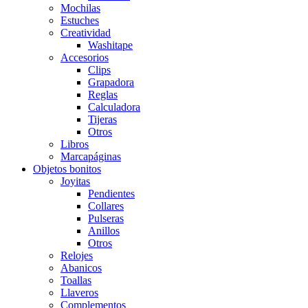
Mochilas
Estuches
Creatividad
Washitape
Accesorios
Clips
Grapadora
Reglas
Calculadora
Tijeras
Otros
Libros
Marcapáginas
Objetos bonitos
Joyitas
Pendientes
Collares
Pulseras
Anillos
Otros
Relojes
Abanicos
Toallas
Llaveros
Complementos