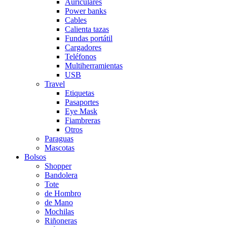
Auriculares
Power banks
Cables
Calienta tazas
Fundas portátil
Cargadores
Teléfonos
Multiherramientas
USB
Travel
Etiquetas
Pasaportes
Eye Mask
Fiambreras
Otros
Paraguas
Mascotas
Bolsos
Shopper
Bandolera
Tote
de Hombro
de Mano
Mochilas
Riñoneras