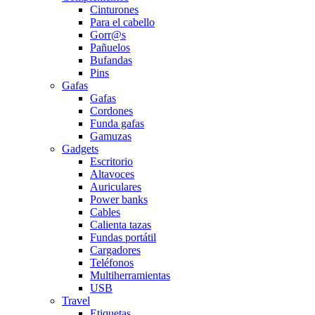
Cinturones
Para el cabello
Gorr@s
Pañuelos
Bufandas
Pins
Gafas
Gafas
Cordones
Funda gafas
Gamuzas
Gadgets
Escritorio
Altavoces
Auriculares
Power banks
Cables
Calienta tazas
Fundas portátil
Cargadores
Teléfonos
Multiherramientas
USB
Travel
Etiquetas