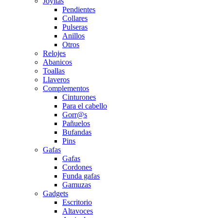
Joyitas
Pendientes
Collares
Pulseras
Anillos
Otros
Relojes
Abanicos
Toallas
Llaveros
Complementos
Cinturones
Para el cabello
Gorr@s
Pañuelos
Bufandas
Pins
Gafas
Gafas
Cordones
Funda gafas
Gamuzas
Gadgets
Escritorio
Altavoces