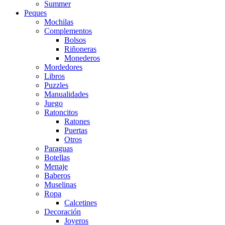
Summer
Peques
Mochilas
Complementos
Bolsos
Riñoneras
Monederos
Mordedores
Libros
Puzzles
Manualidades
Juego
Ratoncitos
Ratones
Puertas
Otros
Paraguas
Botellas
Menaje
Baberos
Muselinas
Ropa
Calcetines
Decoración
Joyeros