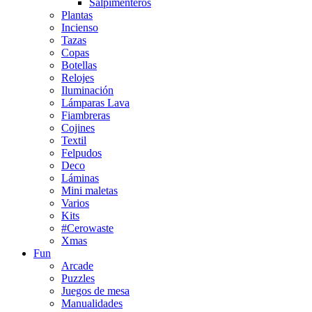
Salpimenteros
Plantas
Incienso
Tazas
Copas
Botellas
Relojes
Iluminación
Lámparas Lava
Fiambreras
Cojines
Textil
Felpudos
Deco
Láminas
Mini maletas
Varios
Kits
#Cerowaste
Xmas
Fun
Arcade
Puzzles
Juegos de mesa
Manualidades