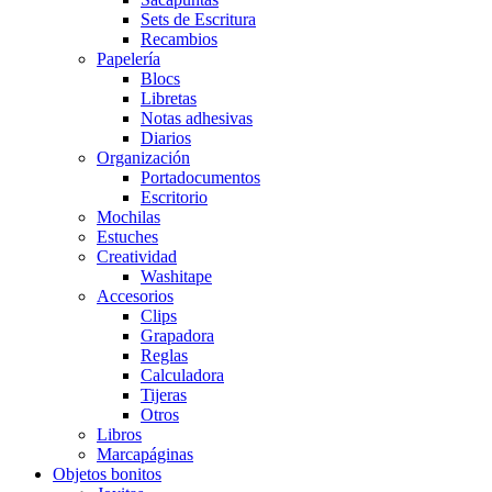
Sets de Escritura
Recambios
Papelería
Blocs
Libretas
Notas adhesivas
Diarios
Organización
Portadocumentos
Escritorio
Mochilas
Estuches
Creatividad
Washitape
Accesorios
Clips
Grapadora
Reglas
Calculadora
Tijeras
Otros
Libros
Marcapáginas
Objetos bonitos