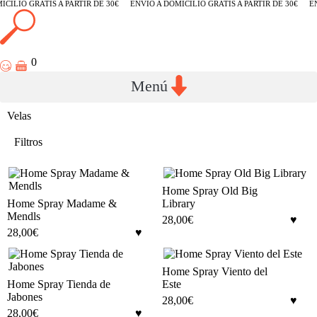
CILIO GRATIS A PARTIR DE 30€
ENVÍO A DOMICILIO GRATIS A PARTIR DE 30€
EN
0
Velas
Filtros
Home Spray Old Big
Home Spray Madame &
Library
Mendls
28,00
€
28,00
€
Home Spray Viento del
Home Spray Tienda de
Este
Jabones
28,00
€
28,00
€