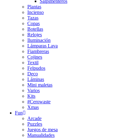
Salpimenteros
Plantas
Incienso
Tazas
Copas
Botellas
Relojes
Iluminación
Lámparas Lava
Fiambreras
Cojines
Textil
Felpudos
Deco
Láminas
Mini maletas
Varios
Kits
#Cerowaste
Xmas
Fun
Arcade
Puzzles
Juegos de mesa
Manualidades