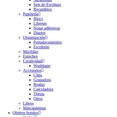
Sets de Escritura
Recambios
Papelería
Blocs
Libretas
Notas adhesivas
Diarios
Organización
Portadocumentos
Escritorio
Mochilas
Estuches
Creatividad
Washitape
Accesorios
Clips
Grapadora
Reglas
Calculadora
Tijeras
Otros
Libros
Marcapáginas
Objetos bonitos