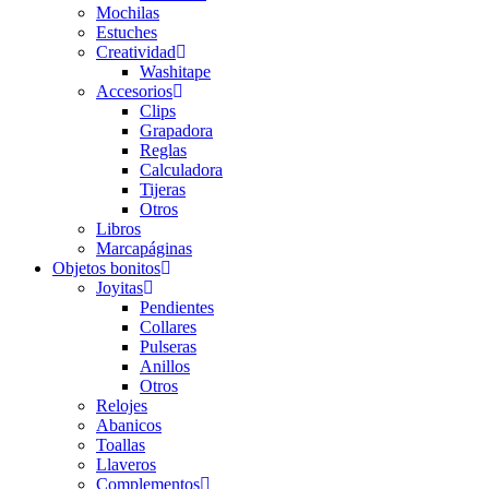
Mochilas
Estuches
Creatividad
Washitape
Accesorios
Clips
Grapadora
Reglas
Calculadora
Tijeras
Otros
Libros
Marcapáginas
Objetos bonitos
Joyitas
Pendientes
Collares
Pulseras
Anillos
Otros
Relojes
Abanicos
Toallas
Llaveros
Complementos