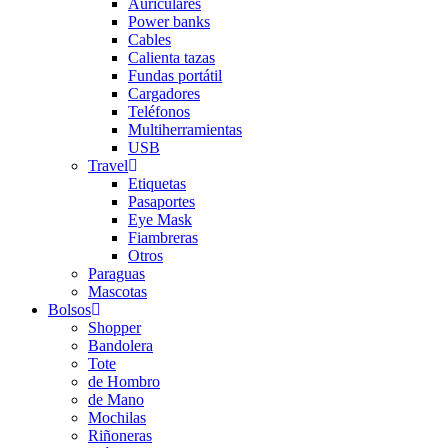
Auriculares
Power banks
Cables
Calienta tazas
Fundas portátil
Cargadores
Teléfonos
Multiherramientas
USB
Travel
Etiquetas
Pasaportes
Eye Mask
Fiambreras
Otros
Paraguas
Mascotas
Bolsos
Shopper
Bandolera
Tote
de Hombro
de Mano
Mochilas
Riñoneras