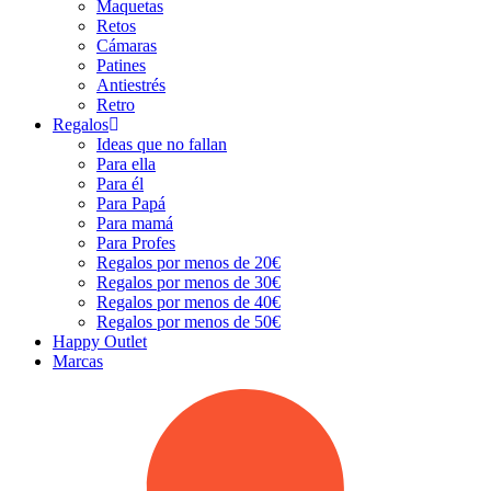
Maquetas
Retos
Cámaras
Patines
Antiestrés
Retro
Regalos
Ideas que no fallan
Para ella
Para él
Para Papá
Para mamá
Para Profes
Regalos por menos de 20€
Regalos por menos de 30€
Regalos por menos de 40€
Regalos por menos de 50€
Happy Outlet
Marcas