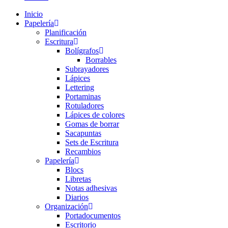
Inicio
Papelería
Planificación
Escritura
Bolígrafos
Borrables
Subrayadores
Lápices
Lettering
Portaminas
Rotuladores
Lápices de colores
Gomas de borrar
Sacapuntas
Sets de Escritura
Recambios
Papelería
Blocs
Libretas
Notas adhesivas
Diarios
Organización
Portadocumentos
Escritorio