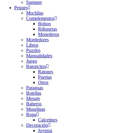
Summer
Peques
Mochilas
Complementos
Bolsos
Riñoneras
Monederos
Mordedores
Libros
Puzzles
Manualidades
Juego
Ratoncitos
Ratones
Puertas
Otros
Paraguas
Botellas
Menaje
Baberos
Muselinas
Ropa
Calcetines
Decoración
Joyeros