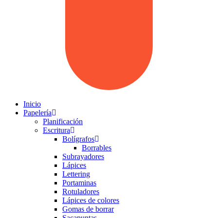
Inicio
Papelería
Planificación
Escritura
Bolígrafos
Borrables
Subrayadores
Lápices
Lettering
Portaminas
Rotuladores
Lápices de colores
Gomas de borrar
Sacapuntas