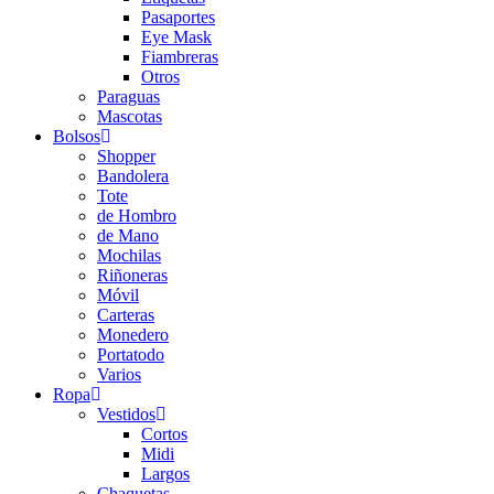
Pasaportes
Eye Mask
Fiambreras
Otros
Paraguas
Mascotas
Bolsos
Shopper
Bandolera
Tote
de Hombro
de Mano
Mochilas
Riñoneras
Móvil
Carteras
Monedero
Portatodo
Varios
Ropa
Vestidos
Cortos
Midi
Largos
Chaquetas