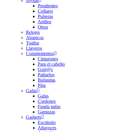
Joyitas
Pendientes
Collares
Pulseras
Anillos
Otros
Relojes
Abanicos
Toallas
Llaveros
Complementos
Cinturones
Para el cabello
Gorr@s
Pañuelos
Bufandas
Pins
Gafas
Gafas
Cordones
Funda gafas
Gamuzas
Gadgets
Escritorio
Altavoces