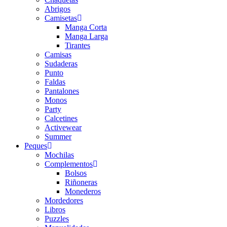
Abrigos
Camisetas
Manga Corta
Manga Larga
Tirantes
Camisas
Sudaderas
Punto
Faldas
Pantalones
Monos
Party
Calcetines
Activewear
Summer
Peques
Mochilas
Complementos
Bolsos
Riñoneras
Monederos
Mordedores
Libros
Puzzles