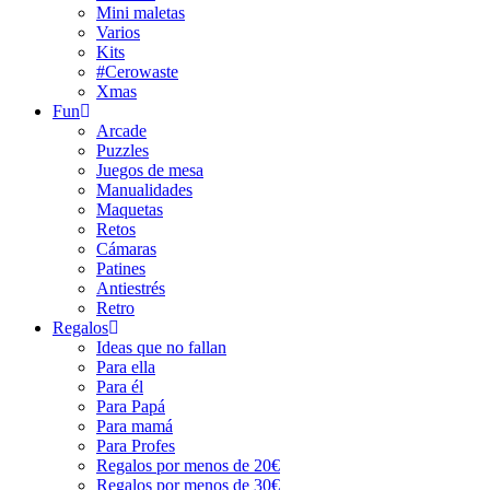
Mini maletas
Varios
Kits
#Cerowaste
Xmas
Fun
Arcade
Puzzles
Juegos de mesa
Manualidades
Maquetas
Retos
Cámaras
Patines
Antiestrés
Retro
Regalos
Ideas que no fallan
Para ella
Para él
Para Papá
Para mamá
Para Profes
Regalos por menos de 20€
Regalos por menos de 30€