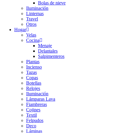
Bolas de nieve
Iluminación
Linternas
Travel
Otros
Hogar
Velas
Cocina
Menaje
Delantales
Salpimenteros
Plantas
Incienso
Tazas
Copas
Botellas
Relojes
Iluminación
Lámparas Lava
Fiambreras
Cojines
Textil
Felpudos
Deco
Láminas