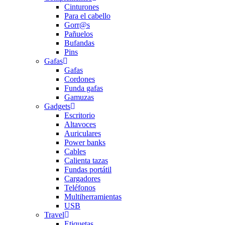
Cinturones
Para el cabello
Gorr@s
Pañuelos
Bufandas
Pins
Gafas
Gafas
Cordones
Funda gafas
Gamuzas
Gadgets
Escritorio
Altavoces
Auriculares
Power banks
Cables
Calienta tazas
Fundas portátil
Cargadores
Teléfonos
Multiherramientas
USB
Travel
Etiquetas