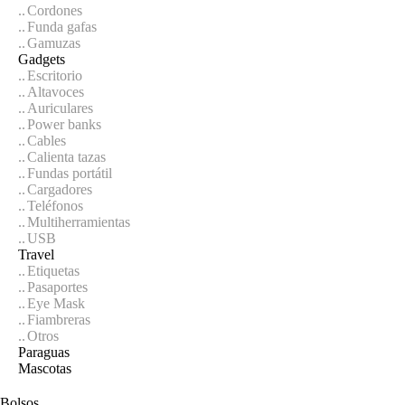
Cordones
Funda gafas
Gamuzas
Gadgets
Escritorio
Altavoces
Auriculares
Power banks
Cables
Calienta tazas
Fundas portátil
Cargadores
Teléfonos
Multiherramientas
USB
Travel
Etiquetas
Pasaportes
Eye Mask
Fiambreras
Otros
Paraguas
Mascotas
Bolsos