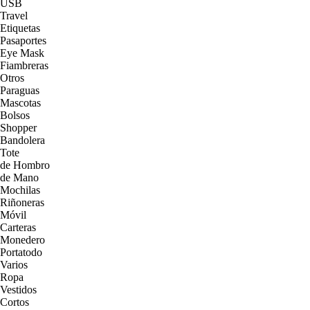
USB
Travel
Etiquetas
Pasaportes
Eye Mask
Fiambreras
Otros
Paraguas
Mascotas
Bolsos
Shopper
Bandolera
Tote
de Hombro
de Mano
Mochilas
Riñoneras
Móvil
Carteras
Monedero
Portatodo
Varios
Ropa
Vestidos
Cortos