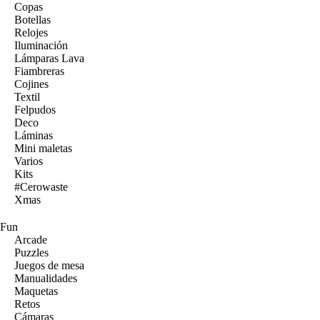
Copas
Botellas
Relojes
Iluminación
Lámparas Lava
Fiambreras
Cojines
Textil
Felpudos
Deco
Láminas
Mini maletas
Varios
Kits
#Cerowaste
Xmas
Fun
Arcade
Puzzles
Juegos de mesa
Manualidades
Maquetas
Retos
Cámaras