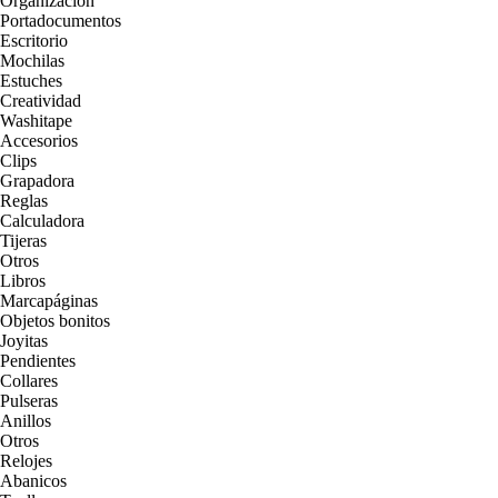
Organización
Portadocumentos
Escritorio
Mochilas
Estuches
Creatividad
Washitape
Accesorios
Clips
Grapadora
Reglas
Calculadora
Tijeras
Otros
Libros
Marcapáginas
Objetos bonitos
Joyitas
Pendientes
Collares
Pulseras
Anillos
Otros
Relojes
Abanicos