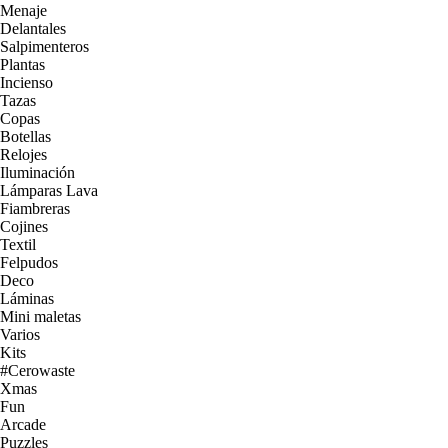
Menaje
Delantales
Salpimenteros
Plantas
Incienso
Tazas
Copas
Botellas
Relojes
Iluminación
Lámparas Lava
Fiambreras
Cojines
Textil
Felpudos
Deco
Láminas
Mini maletas
Varios
Kits
#Cerowaste
Xmas
Fun
Arcade
Puzzles