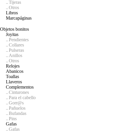
Tijeras
Otros
Libros
Marcapáginas
Objetos bonitos
Joyitas
Pendientes
Collares
Pulseras
Anillos
Otros
Relojes
Abanicos
Toallas
Llaveros
Complementos
Cinturones
Para el cabello
Gorr@s
Pañuelos
Bufandas
Pins
Gafas
Gafas