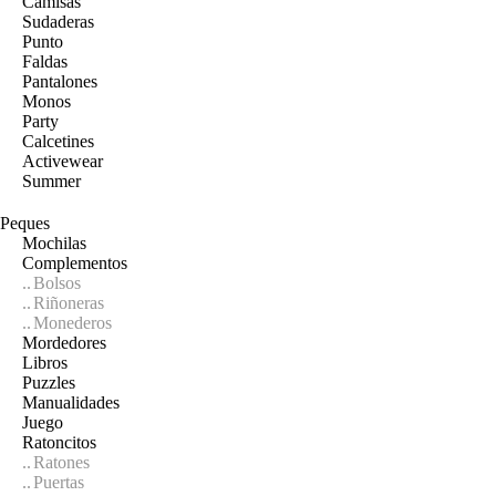
Camisas
Sudaderas
Punto
Faldas
Pantalones
Monos
Party
Calcetines
Activewear
Summer
Peques
Mochilas
Complementos
Bolsos
Riñoneras
Monederos
Mordedores
Libros
Puzzles
Manualidades
Juego
Ratoncitos
Ratones
Puertas