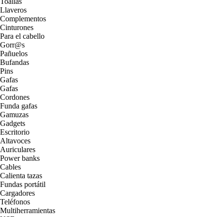
Toallas
Llaveros
Complementos
Cinturones
Para el cabello
Gorr@s
Pañuelos
Bufandas
Pins
Gafas
Gafas
Cordones
Funda gafas
Gamuzas
Gadgets
Escritorio
Altavoces
Auriculares
Power banks
Cables
Calienta tazas
Fundas portátil
Cargadores
Teléfonos
Multiherramientas