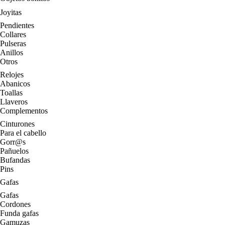
Joyitas
Pendientes
Collares
Pulseras
Anillos
Otros
Relojes
Abanicos
Toallas
Llaveros
Complementos
Cinturones
Para el cabello
Gorr@s
Pañuelos
Bufandas
Pins
Gafas
Gafas
Cordones
Funda gafas
Gamuzas