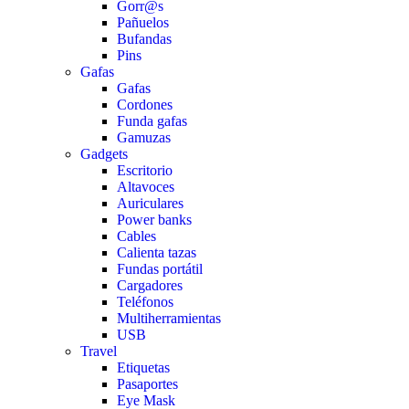
Gorr@s
Pañuelos
Bufandas
Pins
Gafas
Gafas
Cordones
Funda gafas
Gamuzas
Gadgets
Escritorio
Altavoces
Auriculares
Power banks
Cables
Calienta tazas
Fundas portátil
Cargadores
Teléfonos
Multiherramientas
USB
Travel
Etiquetas
Pasaportes
Eye Mask