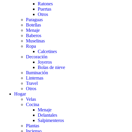
Ratones
Puertas
Otros
Paraguas
Botellas
Menaje
Baberos
Muselinas
Ropa
Calcetines
Decoración
Joyeros
Bolas de nieve
Iluminación
Linternas
Travel
Otros
Hogar
Velas
Cocina
Menaje
Delantales
Salpimenteros
Plantas
Incienso