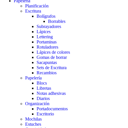
Papelería
Planificación
Escritura
Bolígrafos
Borrables
Subrayadores
Lápices
Lettering
Portaminas
Rotuladores
Lápices de colores
Gomas de borrar
Sacapuntas
Sets de Escritura
Recambios
Papelería
Blocs
Libretas
Notas adhesivas
Diarios
Organización
Portadocumentos
Escritorio
Mochilas
Estuches