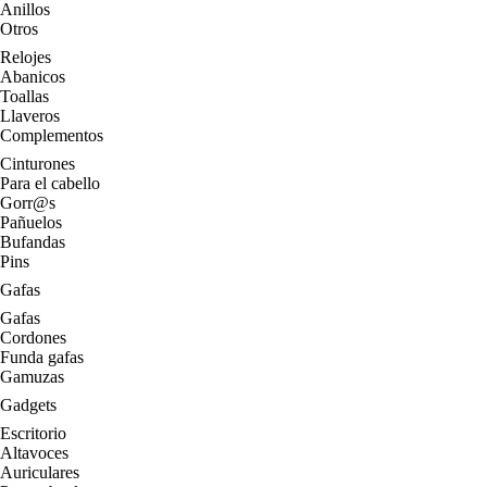
Anillos
Otros
Relojes
Abanicos
Toallas
Llaveros
Complementos
Cinturones
Para el cabello
Gorr@s
Pañuelos
Bufandas
Pins
Gafas
Gafas
Cordones
Funda gafas
Gamuzas
Gadgets
Escritorio
Altavoces
Auriculares