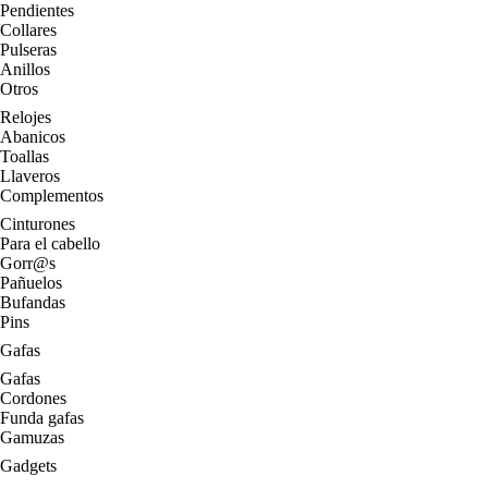
Pendientes
Collares
Pulseras
Anillos
Otros
Relojes
Abanicos
Toallas
Llaveros
Complementos
Cinturones
Para el cabello
Gorr@s
Pañuelos
Bufandas
Pins
Gafas
Gafas
Cordones
Funda gafas
Gamuzas
Gadgets