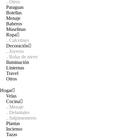
Otros
Paraguas
Botellas
Menaje
Baberos
Muselinas
Ropa
Calcetines
Decoración
Joyeros
Bolas de nieve
Iluminación
Linternas
Travel
Otros
Hogar
Velas
Cocina
Menaje
Delantales
Salpimenteros
Plantas
Incienso
Tazas