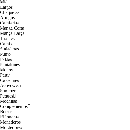
Midi
Largos
Chaquetas
Abrigos
Camisetas
Manga Corta
Manga Larga
Tirantes
Camisas
Sudaderas
Punto
Faldas
Pantalones
Monos
Party
Calcetines
Activewear
Summer
Peques
Mochilas
Complementos
Bolsos
Riñoneras
Monederos
Mordedores