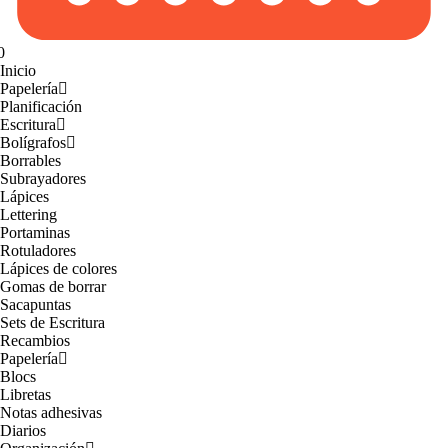
0
Inicio
Papelería
Planificación
Escritura
Bolígrafos
Borrables
Subrayadores
Lápices
Lettering
Portaminas
Rotuladores
Lápices de colores
Gomas de borrar
Sacapuntas
Sets de Escritura
Recambios
Papelería
Blocs
Libretas
Notas adhesivas
Diarios