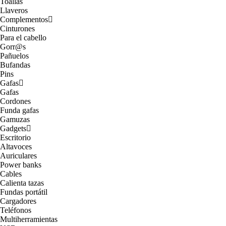
Toallas
Llaveros
Complementos
Cinturones
Para el cabello
Gorr@s
Pañuelos
Bufandas
Pins
Gafas
Gafas
Cordones
Funda gafas
Gamuzas
Gadgets
Escritorio
Altavoces
Auriculares
Power banks
Cables
Calienta tazas
Fundas portátil
Cargadores
Teléfonos
Multiherramientas