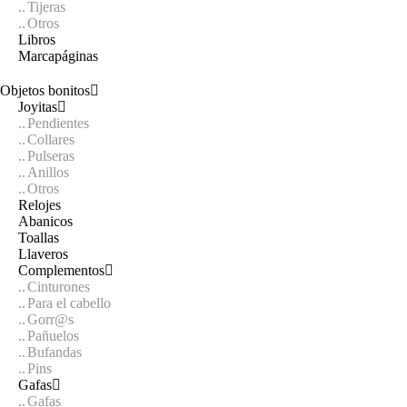
Tijeras
Otros
Libros
Marcapáginas
Objetos bonitos
Joyitas
Pendientes
Collares
Pulseras
Anillos
Otros
Relojes
Abanicos
Toallas
Llaveros
Complementos
Cinturones
Para el cabello
Gorr@s
Pañuelos
Bufandas
Pins
Gafas
Gafas