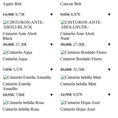
Aspen Belt
Cancun Belt
13,90
€
9,73
€
9,95
€
6,97
€
Cinturón Ante Aboli
Cinturón Ante Aboli
Black
Nude
39,00
€
27,30
€
39,00
€
27,30
€
Cinturón Aqua
Cinturon Bordado Flores
7,95
€
5,57
€
45,00
€
31,50
€
Cinturón Estrella
Cinturón hebilla Mint
Amarillo
12,95
€
9,07
€
10,95
€
7,66
€
Cinturón hebilla Rosa
Cinturón Hojas Azul