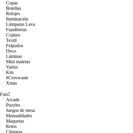
Copas
Botellas
Relojes
Iluminación
Lámparas Lava
Fiambreras
Cojines
Textil
Felpudos
Deco
Láminas
Mini maletas
Varios
Kits
#Cerowaste
Xmas
Fun
Arcade
Puzzles
Juegos de mesa
Manualidades
Maquetas
Retos
Cámaras