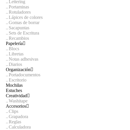
Lettering
Portaminas
Rotuladores
Lápices de colores
Gomas de borrar
Sacapuntas
Sets de Escritura
Recambios
Papelería
Blocs
Libretas
Notas adhesivas
Diarios
Organización
Portadocumentos
Escritorio
Mochilas
Estuches
Creatividad
Washitape
Accesorios
Clips
Grapadora
Reglas
Calculadora