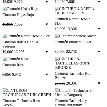
12,95
€
9,07
€
10,95
€
7,66
€
Cinturón Hojas Rojo
Cinturon Raffia Hebilla
Flor
10,95
€
7,66
€
19,00
€
13,30
€
Cinturon Raffia Hebilla
Cinturón riñonera Silver
Pedreria
32,50
€
22,75
€
19,00
€
13,30
€
Cinturón Rosa
Cinturón Tachuelas Ruin
9,95
€
6,97
€
Bronze
29,00
€
20,30
€
Cinturón Tachuelas Ruin
Cinturón Tachuelas y
Green
Hebilla Burgundy