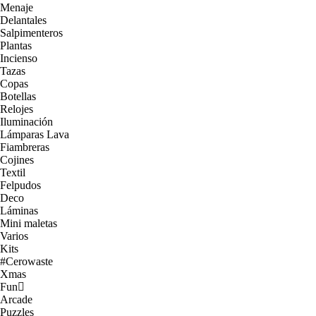
Menaje
Delantales
Salpimenteros
Plantas
Incienso
Tazas
Copas
Botellas
Relojes
Iluminación
Lámparas Lava
Fiambreras
Cojines
Textil
Felpudos
Deco
Láminas
Mini maletas
Varios
Kits
#Cerowaste
Xmas
Fun
Arcade
Puzzles