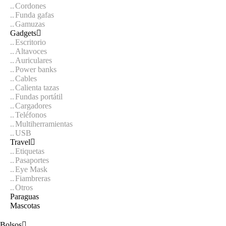
Cordones
Funda gafas
Gamuzas
Gadgets
Escritorio
Altavoces
Auriculares
Power banks
Cables
Calienta tazas
Fundas portátil
Cargadores
Teléfonos
Multiherramientas
USB
Travel
Etiquetas
Pasaportes
Eye Mask
Fiambreras
Otros
Paraguas
Mascotas
Bolsos