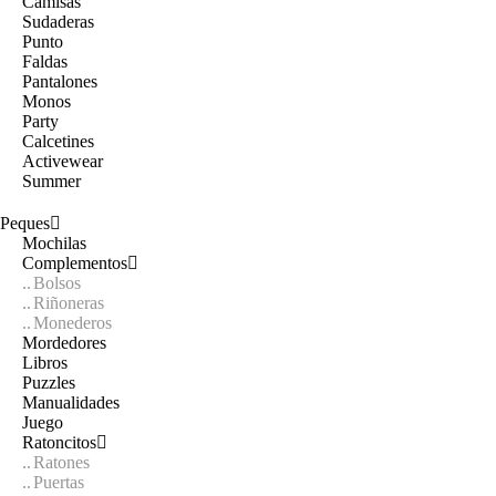
Camisas
Sudaderas
Punto
Faldas
Pantalones
Monos
Party
Calcetines
Activewear
Summer
Peques
Mochilas
Complementos
Bolsos
Riñoneras
Monederos
Mordedores
Libros
Puzzles
Manualidades
Juego
Ratoncitos
Ratones
Puertas