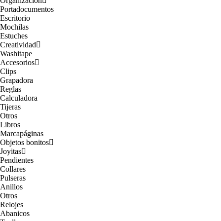
Organización
Portadocumentos
Escritorio
Mochilas
Estuches
Creatividad
Washitape
Accesorios
Clips
Grapadora
Reglas
Calculadora
Tijeras
Otros
Libros
Marcapáginas
Objetos bonitos
Joyitas
Pendientes
Collares
Pulseras
Anillos
Otros
Relojes
Abanicos