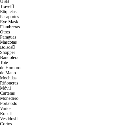
USB
Travel
Etiquetas
Pasaportes
Eye Mask
Fiambreras
Otros
Paraguas
Mascotas
Bolsos
Shopper
Bandolera
Tote
de Hombro
de Mano
Mochilas
Riñoneras
Móvil
Carteras
Monedero
Portatodo
Varios
Ropa
Vestidos
Cortos