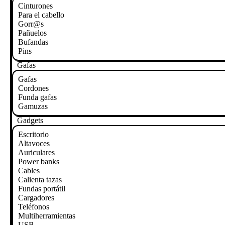
Cinturones
Para el cabello
Gorr@s
Pañuelos
Bufandas
Pins
Gafas
Gafas
Cordones
Funda gafas
Gamuzas
Gadgets
Escritorio
Altavoces
Auriculares
Power banks
Cables
Calienta tazas
Fundas portátil
Cargadores
Teléfonos
Multiherramientas
USB