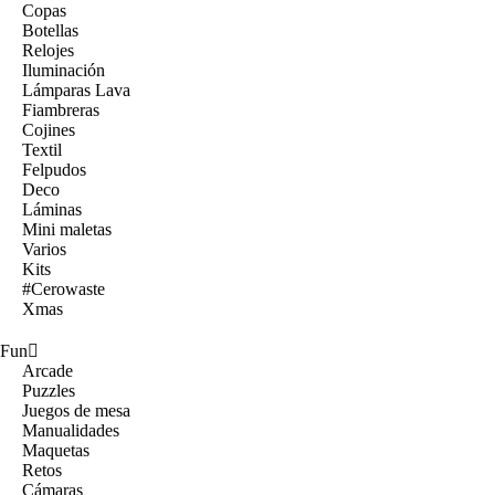
Copas
Botellas
Relojes
Iluminación
Lámparas Lava
Fiambreras
Cojines
Textil
Felpudos
Deco
Láminas
Mini maletas
Varios
Kits
#Cerowaste
Xmas
Fun
Arcade
Puzzles
Juegos de mesa
Manualidades
Maquetas
Retos
Cámaras