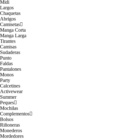
Midi
Largos
Chaquetas
Abrigos
Camisetas
Manga Corta
Manga Larga
Tirantes
Camisas
Sudaderas
Punto
Faldas
Pantalones
Monos
Party
Calcetines
Activewear
Summer
Peques
Mochilas
Complementos
Bolsos
Riñoneras
Monederos
Mordedores