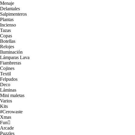
Menaje
Delantales
Salpimenteros
Plantas
Incienso
Tazas
Copas
Botellas
Relojes
Iluminación
Lámparas Lava
Fiambreras
Cojines
Textil
Felpudos
Deco
Láminas
Mini maletas
Varios
Kits
#Cerowaste
Xmas
Fun
Arcade
Puzzles