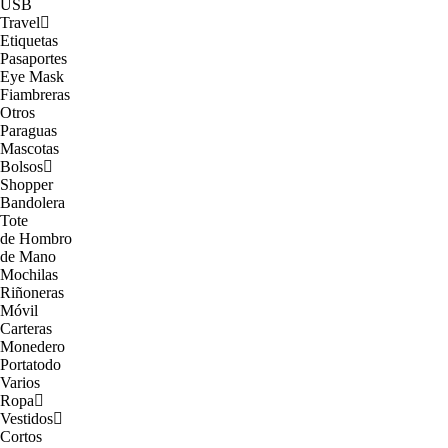
USB
Travel
Etiquetas
Pasaportes
Eye Mask
Fiambreras
Otros
Paraguas
Mascotas
Bolsos
Shopper
Bandolera
Tote
de Hombro
de Mano
Mochilas
Riñoneras
Móvil
Carteras
Monedero
Portatodo
Varios
Ropa
Vestidos
Cortos