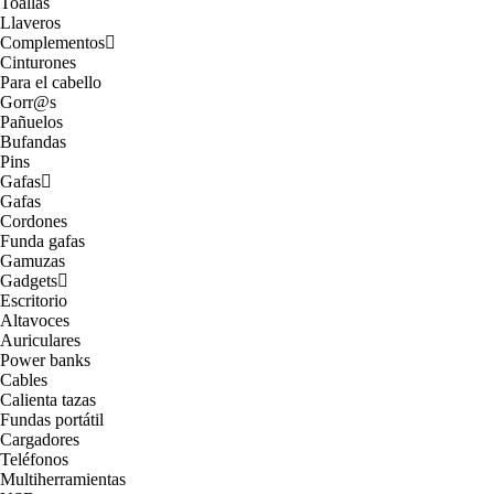
Toallas
Llaveros
Complementos
Cinturones
Para el cabello
Gorr@s
Pañuelos
Bufandas
Pins
Gafas
Gafas
Cordones
Funda gafas
Gamuzas
Gadgets
Escritorio
Altavoces
Auriculares
Power banks
Cables
Calienta tazas
Fundas portátil
Cargadores
Teléfonos
Multiherramientas