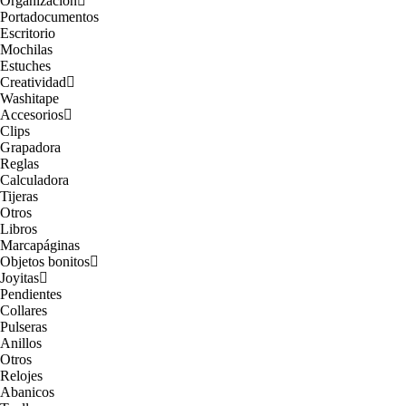
Organización
Portadocumentos
Escritorio
Mochilas
Estuches
Creatividad
Washitape
Accesorios
Clips
Grapadora
Reglas
Calculadora
Tijeras
Otros
Libros
Marcapáginas
Objetos bonitos
Joyitas
Pendientes
Collares
Pulseras
Anillos
Otros
Relojes
Abanicos