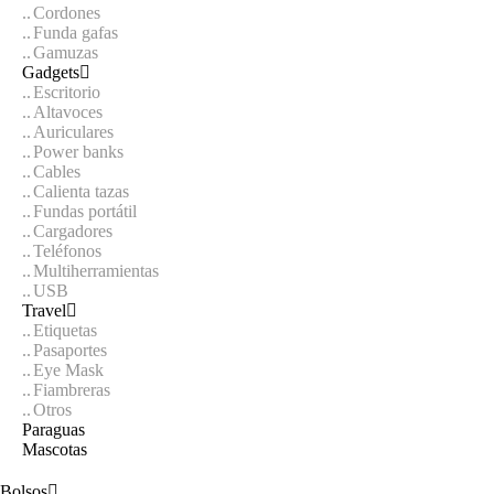
Cordones
Funda gafas
Gamuzas
Gadgets
Escritorio
Altavoces
Auriculares
Power banks
Cables
Calienta tazas
Fundas portátil
Cargadores
Teléfonos
Multiherramientas
USB
Travel
Etiquetas
Pasaportes
Eye Mask
Fiambreras
Otros
Paraguas
Mascotas
Bolsos