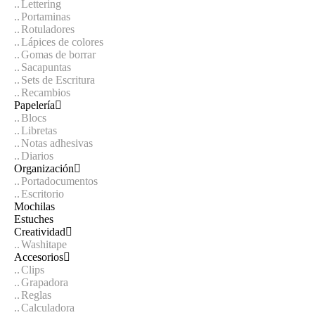
Lettering
Portaminas
Rotuladores
Lápices de colores
Gomas de borrar
Sacapuntas
Sets de Escritura
Recambios
Papelería
Blocs
Libretas
Notas adhesivas
Diarios
Organización
Portadocumentos
Escritorio
Mochilas
Estuches
Creatividad
Washitape
Accesorios
Clips
Grapadora
Reglas
Calculadora