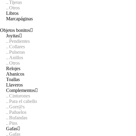
Tijeras
Otros
Libros
Marcapáginas
Objetos bonitos
Joyitas
Pendientes
Collares
Pulseras
Anillos
Otros
Relojes
Abanicos
Toallas
Llaveros
Complementos
Cinturones
Para el cabello
Gorr@s
Pañuelos
Bufandas
Pins
Gafas
Gafas