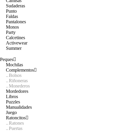
Camisas
Sudaderas
Punto
Faldas
Pantalones
Monos
Party
Calcetines
Activewear
Summer
Peques
Mochilas
Complementos
Bolsos
Riñoneras
Monederos
Mordedores
Libros
Puzzles
Manualidades
Juego
Ratoncitos
Ratones
Puertas