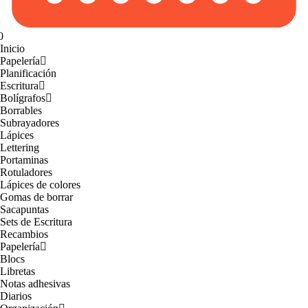
0
Inicio
Papelería
Planificación
Escritura
Bolígrafos
Borrables
Subrayadores
Lápices
Lettering
Portaminas
Rotuladores
Lápices de colores
Gomas de borrar
Sacapuntas
Sets de Escritura
Recambios
Papelería
Blocs
Libretas
Notas adhesivas
Diarios