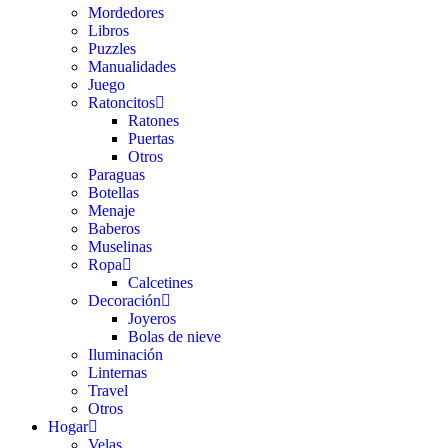
Mordedores
Libros
Puzzles
Manualidades
Juego
Ratoncitos
Ratones
Puertas
Otros
Paraguas
Botellas
Menaje
Baberos
Muselinas
Ropa
Calcetines
Decoración
Joyeros
Bolas de nieve
Iluminación
Linternas
Travel
Otros
Hogar
Velas