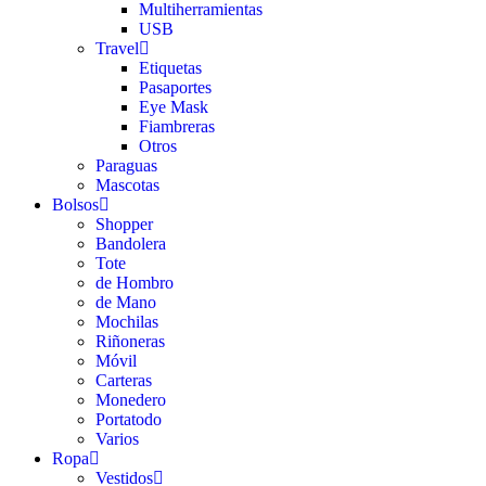
Multiherramientas
USB
Travel
Etiquetas
Pasaportes
Eye Mask
Fiambreras
Otros
Paraguas
Mascotas
Bolsos
Shopper
Bandolera
Tote
de Hombro
de Mano
Mochilas
Riñoneras
Móvil
Carteras
Monedero
Portatodo
Varios
Ropa
Vestidos