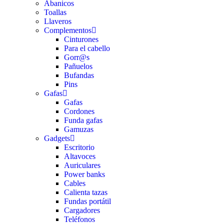
Abanicos
Toallas
Llaveros
Complementos
Cinturones
Para el cabello
Gorr@s
Pañuelos
Bufandas
Pins
Gafas
Gafas
Cordones
Funda gafas
Gamuzas
Gadgets
Escritorio
Altavoces
Auriculares
Power banks
Cables
Calienta tazas
Fundas portátil
Cargadores
Teléfonos