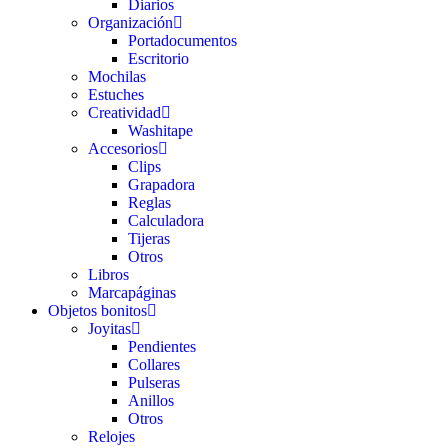
Diarios
Organización
Portadocumentos
Escritorio
Mochilas
Estuches
Creatividad
Washitape
Accesorios
Clips
Grapadora
Reglas
Calculadora
Tijeras
Otros
Libros
Marcapáginas
Objetos bonitos
Joyitas
Pendientes
Collares
Pulseras
Anillos
Otros
Relojes