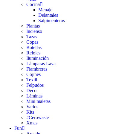
Cocina
Menaje
Delantales
Salpimenteros
Plantas
Incienso
Tazas
Copas
Botellas
Relojes
Iluminación
Lámparas Lava
Fiambreras
Cojines
Textil
Felpudos
Deco
Láminas
Mini maletas
Varios
Kits
#Cerowaste
Xmas
Fun
Arcade