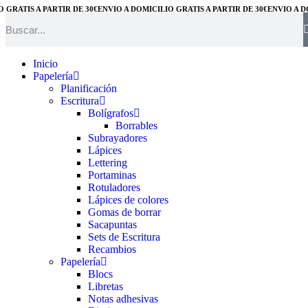
ATIS A PARTIR DE 30€
ENVÍO A DOMICILIO GRATIS A PARTIR DE 30€
ENVÍO A DOMI
Inicio
Papelería
Planificación
Escritura
Bolígrafos
Borrables
Subrayadores
Lápices
Lettering
Portaminas
Rotuladores
Lápices de colores
Gomas de borrar
Sacapuntas
Sets de Escritura
Recambios
Papelería
Blocs
Libretas
Notas adhesivas