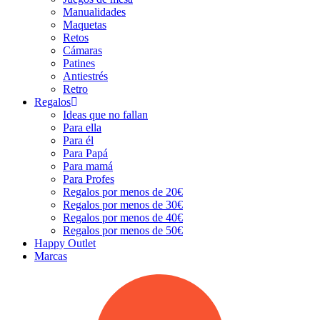
Manualidades
Maquetas
Retos
Cámaras
Patines
Antiestrés
Retro
Regalos
Ideas que no fallan
Para ella
Para él
Para Papá
Para mamá
Para Profes
Regalos por menos de 20€
Regalos por menos de 30€
Regalos por menos de 40€
Regalos por menos de 50€
Happy Outlet
Marcas