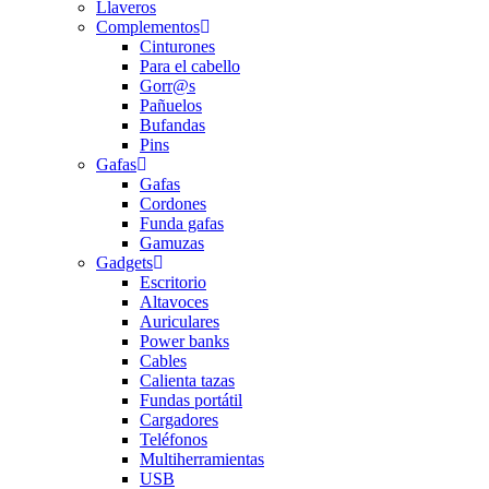
Llaveros
Complementos
Cinturones
Para el cabello
Gorr@s
Pañuelos
Bufandas
Pins
Gafas
Gafas
Cordones
Funda gafas
Gamuzas
Gadgets
Escritorio
Altavoces
Auriculares
Power banks
Cables
Calienta tazas
Fundas portátil
Cargadores
Teléfonos
Multiherramientas
USB