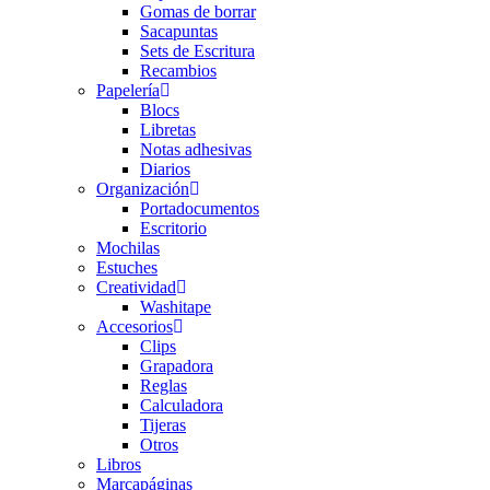
Gomas de borrar
Sacapuntas
Sets de Escritura
Recambios
Papelería
Blocs
Libretas
Notas adhesivas
Diarios
Organización
Portadocumentos
Escritorio
Mochilas
Estuches
Creatividad
Washitape
Accesorios
Clips
Grapadora
Reglas
Calculadora
Tijeras
Otros
Libros
Marcapáginas