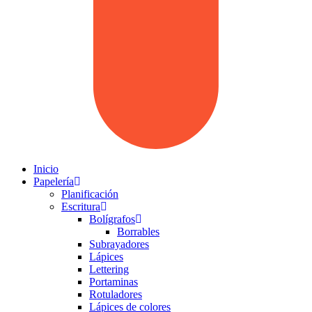
Inicio
Papelería
Planificación
Escritura
Bolígrafos
Borrables
Subrayadores
Lápices
Lettering
Portaminas
Rotuladores
Lápices de colores