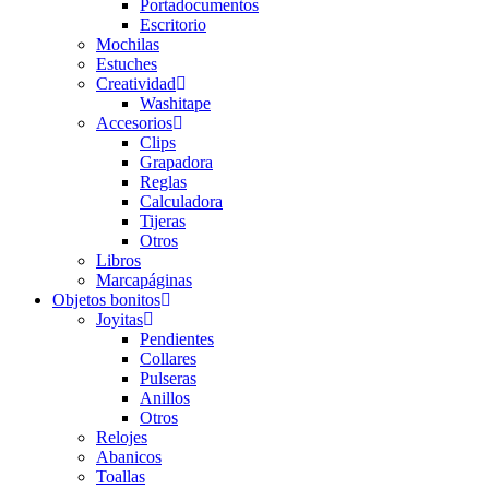
Portadocumentos
Escritorio
Mochilas
Estuches
Creatividad
Washitape
Accesorios
Clips
Grapadora
Reglas
Calculadora
Tijeras
Otros
Libros
Marcapáginas
Objetos bonitos
Joyitas
Pendientes
Collares
Pulseras
Anillos
Otros
Relojes
Abanicos
Toallas