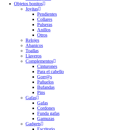
Objetos bonitos
Joyitas
Pendientes
Collares
Pulseras
Anillos
Otros
Relojes
Abanicos
Toallas
Llaveros
Complementos
Cinturones
Para el cabello
Gorr@s
Pañuelos
Bufandas
Pins
Gafas
Gafas
Cordones
Funda gafas
Gamuzas
Gadgets
Escritorio