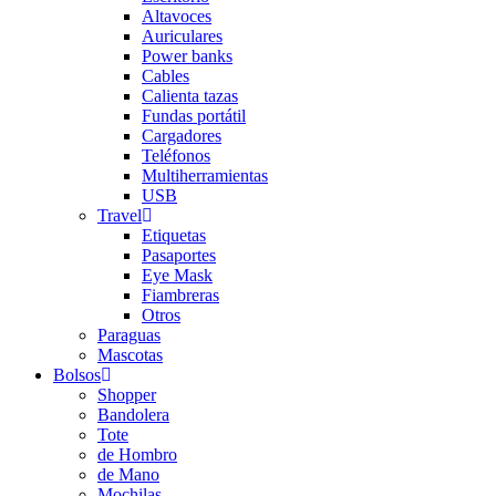
Altavoces
Auriculares
Power banks
Cables
Calienta tazas
Fundas portátil
Cargadores
Teléfonos
Multiherramientas
USB
Travel
Etiquetas
Pasaportes
Eye Mask
Fiambreras
Otros
Paraguas
Mascotas
Bolsos
Shopper
Bandolera
Tote
de Hombro
de Mano
Mochilas