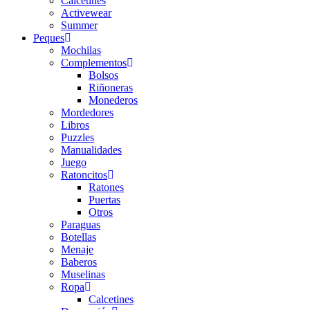
Calcetines
Activewear
Summer
Peques
Mochilas
Complementos
Bolsos
Riñoneras
Monederos
Mordedores
Libros
Puzzles
Manualidades
Juego
Ratoncitos
Ratones
Puertas
Otros
Paraguas
Botellas
Menaje
Baberos
Muselinas
Ropa
Calcetines