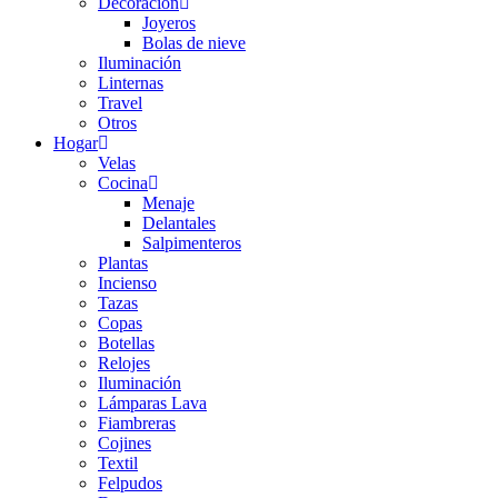
Decoración
Joyeros
Bolas de nieve
Iluminación
Linternas
Travel
Otros
Hogar
Velas
Cocina
Menaje
Delantales
Salpimenteros
Plantas
Incienso
Tazas
Copas
Botellas
Relojes
Iluminación
Lámparas Lava
Fiambreras
Cojines
Textil
Felpudos