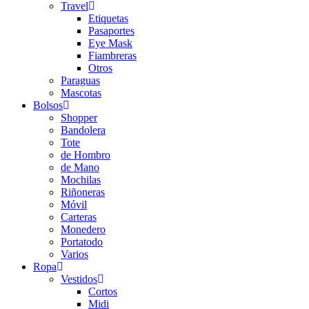
Travel
Etiquetas
Pasaportes
Eye Mask
Fiambreras
Otros
Paraguas
Mascotas
Bolsos
Shopper
Bandolera
Tote
de Hombro
de Mano
Mochilas
Riñoneras
Móvil
Carteras
Monedero
Portatodo
Varios
Ropa
Vestidos
Cortos
Midi