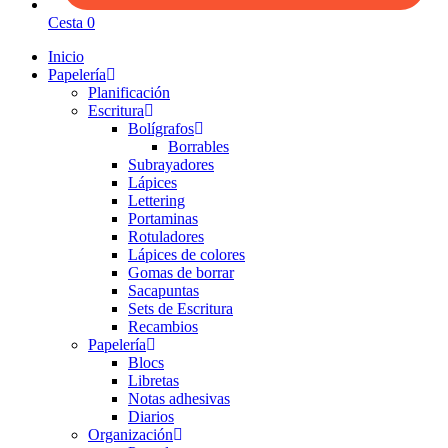
Cesta
0
Inicio
Papelería
Planificación
Escritura
Bolígrafos
Borrables
Subrayadores
Lápices
Lettering
Portaminas
Rotuladores
Lápices de colores
Gomas de borrar
Sacapuntas
Sets de Escritura
Recambios
Papelería
Blocs
Libretas
Notas adhesivas
Diarios
Organización