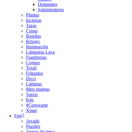
Delantales
Salpimenteros
Plantas
Incienso
Tazas
Copas
Botellas
Relojes
Iluminación
Lámparas Lava
Fiambreras
Cojines
Textil
Felpudos
Deco
Láminas
Mini maletas
Varios
Kits
#Cerowaste
Xmas
Fun
Arcade
Puzzles
Juegos de mesa