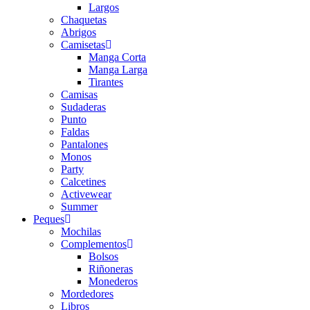
Largos
Chaquetas
Abrigos
Camisetas
Manga Corta
Manga Larga
Tirantes
Camisas
Sudaderas
Punto
Faldas
Pantalones
Monos
Party
Calcetines
Activewear
Summer
Peques
Mochilas
Complementos
Bolsos
Riñoneras
Monederos
Mordedores
Libros