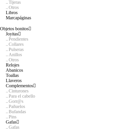
Tijeras
Otros
Libros
Marcapáginas
Objetos bonitos
Joyitas
Pendientes
Collares
Pulseras
Anillos
Otros
Relojes
Abanicos
Toallas
Llaveros
Complementos
Cinturones
Para el cabello
Gorr@s
Pañuelos
Bufandas
Pins
Gafas
Gafas