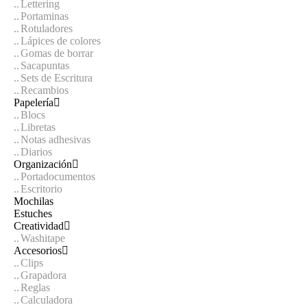
Lettering
Portaminas
Rotuladores
Lápices de colores
Gomas de borrar
Sacapuntas
Sets de Escritura
Recambios
Papelería
Blocs
Libretas
Notas adhesivas
Diarios
Organización
Portadocumentos
Escritorio
Mochilas
Estuches
Creatividad
Washitape
Accesorios
Clips
Grapadora
Reglas
Calculadora