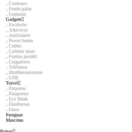
Cordones
Funda gafas
Gamuzas
Gadgets
Escritorio
Altavoces
Auriculares
Power banks
Cables
Calienta tazas
Fundas portátil
Cargadores
Teléfonos
Multiherramientas
USB
Travel
Etiquetas
Pasaportes
Eye Mask
Fiambreras
Otros
Paraguas
Mascotas
Bolsos