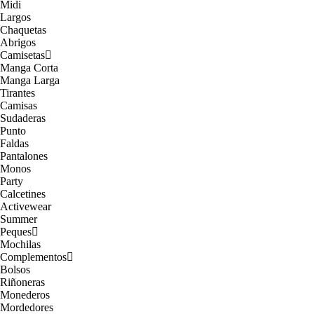
Midi
Largos
Chaquetas
Abrigos
Camisetas
Manga Corta
Manga Larga
Tirantes
Camisas
Sudaderas
Punto
Faldas
Pantalones
Monos
Party
Calcetines
Activewear
Summer
Peques
Mochilas
Complementos
Bolsos
Riñoneras
Monederos
Mordedores