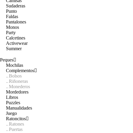
Camisas
Sudaderas
Punto
Faldas
Pantalones
Monos
Party
Calcetines
Activewear
Summer
Peques
Mochilas
Complementos
Bolsos
Riñoneras
Monederos
Mordedores
Libros
Puzzles
Manualidades
Juego
Ratoncitos
Ratones
Puertas