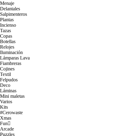
Menaje
Delantales
Salpimenteros
Plantas
Incienso
Tazas
Copas
Botellas
Relojes
Iluminación
Lámparas Lava
Fiambreras
Cojines
Textil
Felpudos
Deco
Láminas
Mini maletas
Varios
Kits
#Cerowaste
Xmas
Fun
Arcade
Puzzles