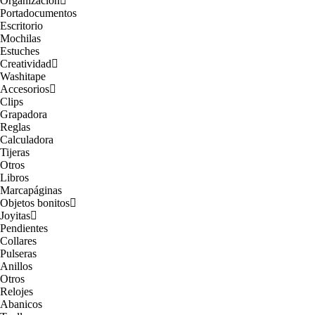
Organización
Portadocumentos
Escritorio
Mochilas
Estuches
Creatividad
Washitape
Accesorios
Clips
Grapadora
Reglas
Calculadora
Tijeras
Otros
Libros
Marcapáginas
Objetos bonitos
Joyitas
Pendientes
Collares
Pulseras
Anillos
Otros
Relojes
Abanicos