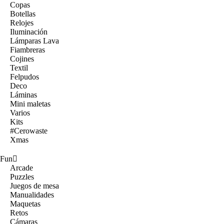
Copas
Botellas
Relojes
Iluminación
Lámparas Lava
Fiambreras
Cojines
Textil
Felpudos
Deco
Láminas
Mini maletas
Varios
Kits
#Cerowaste
Xmas
Fun
Arcade
Puzzles
Juegos de mesa
Manualidades
Maquetas
Retos
Cámaras