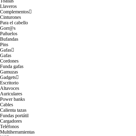
Toallas
Llaveros
Complementos
Cinturones
Para el cabello
Gorr@s
Pañuelos
Bufandas
Pins
Gafas
Gafas
Cordones
Funda gafas
Gamuzas
Gadgets
Escritorio
Altavoces
Auriculares
Power banks
Cables
Calienta tazas
Fundas portátil
Cargadores
Teléfonos
Multiherramientas