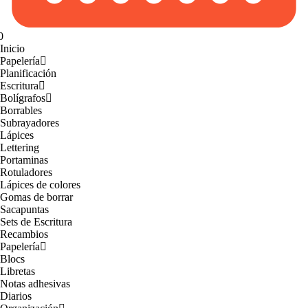
0
Inicio
Papelería
Planificación
Escritura
Bolígrafos
Borrables
Subrayadores
Lápices
Lettering
Portaminas
Rotuladores
Lápices de colores
Gomas de borrar
Sacapuntas
Sets de Escritura
Recambios
Papelería
Blocs
Libretas
Notas adhesivas
Diarios