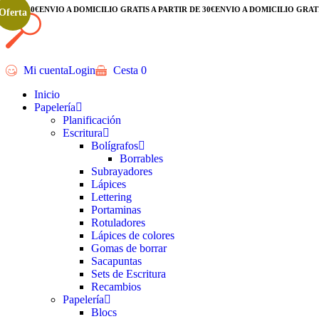
DE 30€
ENVÍO A DOMICILIO GRATIS A PARTIR DE 30€
ENVÍO A DOMICILIO GRATIS A 
Oferta
Mi cuenta
Login
Cesta
0
Inicio
Papelería
Planificación
Escritura
Bolígrafos
Borrables
Subrayadores
Lápices
Lettering
Portaminas
Rotuladores
Lápices de colores
Gomas de borrar
Sacapuntas
Sets de Escritura
Recambios
Papelería
Blocs