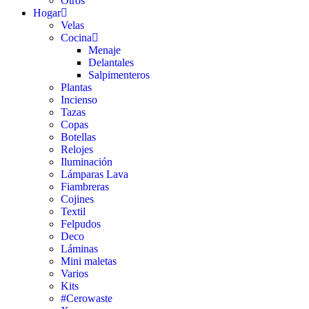
Otros
Hogar
Velas
Cocina
Menaje
Delantales
Salpimenteros
Plantas
Incienso
Tazas
Copas
Botellas
Relojes
Iluminación
Lámparas Lava
Fiambreras
Cojines
Textil
Felpudos
Deco
Láminas
Mini maletas
Varios
Kits
#Cerowaste