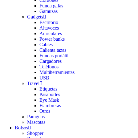
Cordones
Funda gafas
Gamuzas
Gadgets
Escritorio
Altavoces
Auriculares
Power banks
Cables
Calienta tazas
Fundas portátil
Cargadores
Teléfonos
Multiherramientas
USB
Travel
Etiquetas
Pasaportes
Eye Mask
Fiambreras
Otros
Paraguas
Mascotas
Bolsos
Shopper