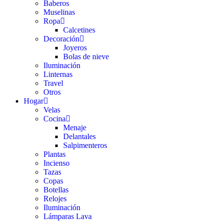
Baberos
Muselinas
Ropa
Calcetines
Decoración
Joyeros
Bolas de nieve
Iluminación
Linternas
Travel
Otros
Hogar
Velas
Cocina
Menaje
Delantales
Salpimenteros
Plantas
Incienso
Tazas
Copas
Botellas
Relojes
Iluminación
Lámparas Lava