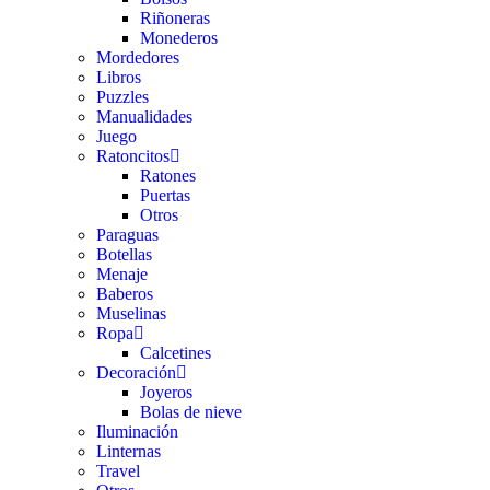
Riñoneras
Monederos
Mordedores
Libros
Puzzles
Manualidades
Juego
Ratoncitos
Ratones
Puertas
Otros
Paraguas
Botellas
Menaje
Baberos
Muselinas
Ropa
Calcetines
Decoración
Joyeros
Bolas de nieve
Iluminación
Linternas
Travel