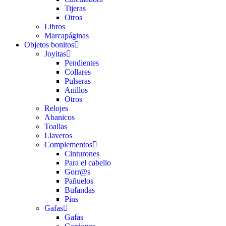
Tijeras
Otros
Libros
Marcapáginas
Objetos bonitos
Joyitas
Pendientes
Collares
Pulseras
Anillos
Otros
Relojes
Abanicos
Toallas
Llaveros
Complementos
Cinturones
Para el cabello
Gorr@s
Pañuelos
Bufandas
Pins
Gafas
Gafas