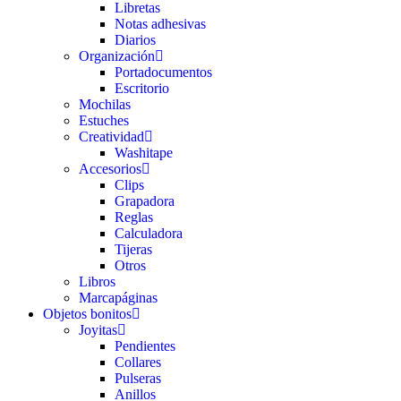
Libretas
Notas adhesivas
Diarios
Organización
Portadocumentos
Escritorio
Mochilas
Estuches
Creatividad
Washitape
Accesorios
Clips
Grapadora
Reglas
Calculadora
Tijeras
Otros
Libros
Marcapáginas
Objetos bonitos
Joyitas
Pendientes
Collares
Pulseras
Anillos