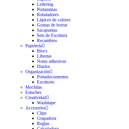
Lettering
Portaminas
Rotuladores
Lápices de colores
Gomas de borrar
Sacapuntas
Sets de Escritura
Recambios
Papelería
Blocs
Libretas
Notas adhesivas
Diarios
Organización
Portadocumentos
Escritorio
Mochilas
Estuches
Creatividad
Washitape
Accesorios
Clips
Grapadora
Reglas
Calculadora