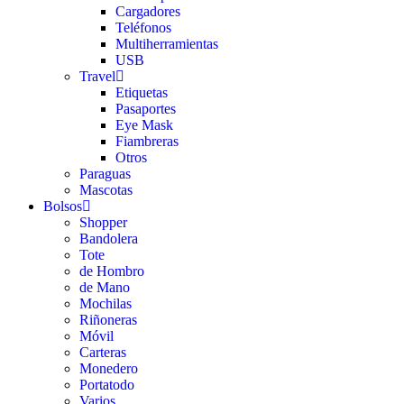
Cargadores
Teléfonos
Multiherramientas
USB
Travel
Etiquetas
Pasaportes
Eye Mask
Fiambreras
Otros
Paraguas
Mascotas
Bolsos
Shopper
Bandolera
Tote
de Hombro
de Mano
Mochilas
Riñoneras
Móvil
Carteras
Monedero
Portatodo
Varios