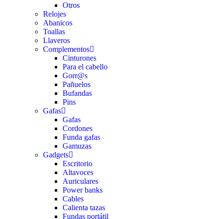
Otros
Relojes
Abanicos
Toallas
Llaveros
Complementos
Cinturones
Para el cabello
Gorr@s
Pañuelos
Bufandas
Pins
Gafas
Gafas
Cordones
Funda gafas
Gamuzas
Gadgets
Escritorio
Altavoces
Auriculares
Power banks
Cables
Calienta tazas
Fundas portátil