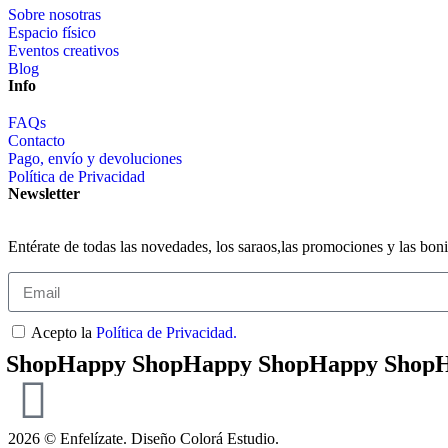
Sobre nosotras
Espacio físico
Eventos creativos
Blog
Info
FAQs
Contacto
Pago, envío y devoluciones
Política de Privacidad
Newsletter
Entérate de todas las novedades, los saraos,las promociones y las bon
Acepto la
Política de Privacidad.
appy Shop
Happy Shop
Happy Shop
Happy 
2026 © Enfelízate. Diseño
Colorá Estudio
.