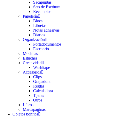
Sacapuntas
Sets de Escritura
Recambios
Papelería
Blocs
Libretas
Notas adhesivas
Diarios
Organización
Portadocumentos
Escritorio
Mochilas
Estuches
Creatividad
Washitape
Accesorios
Clips
Grapadora
Reglas
Calculadora
Tijeras
Otros
Libros
Marcapáginas
Objetos bonitos