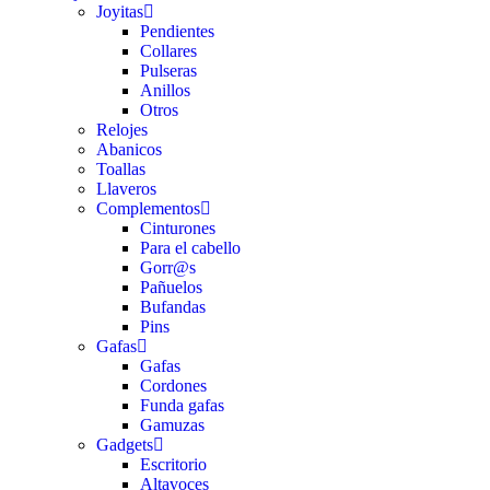
Joyitas
Pendientes
Collares
Pulseras
Anillos
Otros
Relojes
Abanicos
Toallas
Llaveros
Complementos
Cinturones
Para el cabello
Gorr@s
Pañuelos
Bufandas
Pins
Gafas
Gafas
Cordones
Funda gafas
Gamuzas
Gadgets
Escritorio
Altavoces