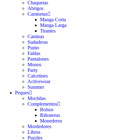
Chaquetas
Abrigos
Camisetas
Manga Corta
Manga Larga
Tirantes
Camisas
Sudaderas
Punto
Faldas
Pantalones
Monos
Party
Calcetines
Activewear
Summer
Peques
Mochilas
Complementos
Bolsos
Riñoneras
Monederos
Mordedores
Libros
Puzzles