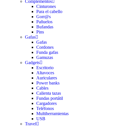
Complementos
Cinturones
Para el cabello
Gorr@s
Pañuelos
Bufandas
Pins
Gafas
Gafas
Cordones
Funda gafas
Gamuzas
Gadgets
Escritorio
Altavoces
Auriculares
Power banks
Cables
Calienta tazas
Fundas portátil
Cargadores
Teléfonos
Multiherramientas
USB
Travel