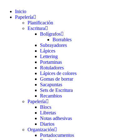
Inicio
Papelería
Planificación
Escritura
Bolígrafos
Borrables
Subrayadores
Lápices
Lettering
Portaminas
Rotuladores
Lápices de colores
Gomas de borrar
Sacapuntas
Sets de Escritura
Recambios
Papelería
Blocs
Libretas
Notas adhesivas
Diarios
Organización
Portadocumentos