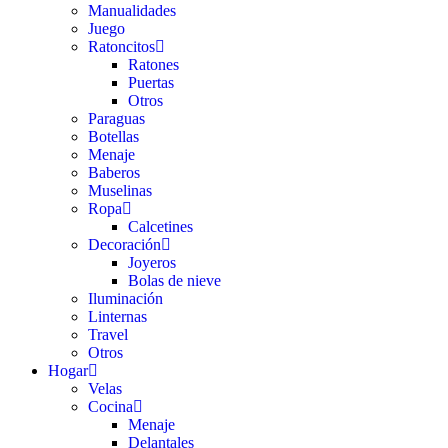
Manualidades
Juego
Ratoncitos
Ratones
Puertas
Otros
Paraguas
Botellas
Menaje
Baberos
Muselinas
Ropa
Calcetines
Decoración
Joyeros
Bolas de nieve
Iluminación
Linternas
Travel
Otros
Hogar
Velas
Cocina
Menaje
Delantales