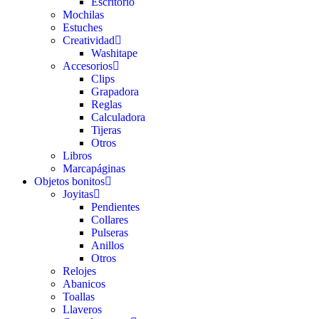
Escritorio
Mochilas
Estuches
Creatividad
Washitape
Accesorios
Clips
Grapadora
Reglas
Calculadora
Tijeras
Otros
Libros
Marcapáginas
Objetos bonitos
Joyitas
Pendientes
Collares
Pulseras
Anillos
Otros
Relojes
Abanicos
Toallas
Llaveros