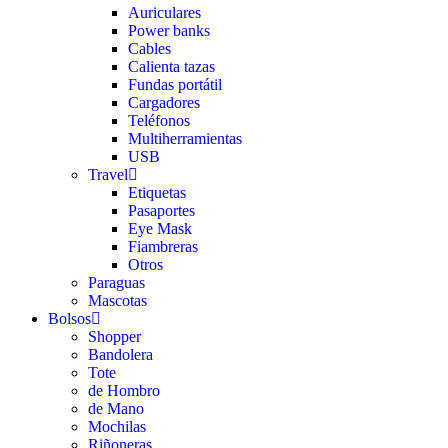
Auriculares
Power banks
Cables
Calienta tazas
Fundas portátil
Cargadores
Teléfonos
Multiherramientas
USB
Travel
Etiquetas
Pasaportes
Eye Mask
Fiambreras
Otros
Paraguas
Mascotas
Bolsos
Shopper
Bandolera
Tote
de Hombro
de Mano
Mochilas
Riñoneras