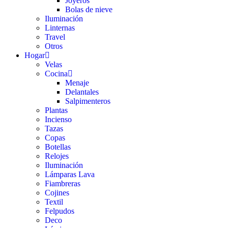
Joyeros
Bolas de nieve
Iluminación
Linternas
Travel
Otros
Hogar
Velas
Cocina
Menaje
Delantales
Salpimenteros
Plantas
Incienso
Tazas
Copas
Botellas
Relojes
Iluminación
Lámparas Lava
Fiambreras
Cojines
Textil
Felpudos
Deco