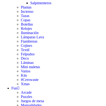
Salpimenteros
Plantas
Incienso
Tazas
Copas
Botellas
Relojes
Iluminación
Lámparas Lava
Fiambreras
Cojines
Textil
Felpudos
Deco
Láminas
Mini maletas
Varios
Kits
#Cerowaste
Xmas
Fun
Arcade
Puzzles
Juegos de mesa
Manualidades