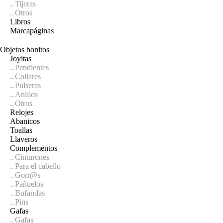
Tijeras
Otros
Libros
Marcapáginas
Objetos bonitos
Joyitas
Pendientes
Collares
Pulseras
Anillos
Otros
Relojes
Abanicos
Toallas
Llaveros
Complementos
Cinturones
Para el cabello
Gorr@s
Pañuelos
Bufandas
Pins
Gafas
Gafas