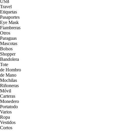
USB
Travel
Etiquetas
Pasaportes
Eye Mask
Fiambreras
Otros
Paraguas
Mascotas
Bolsos
Shopper
Bandolera
Tote
de Hombro
de Mano
Mochilas
Riñoneras
Móvil
Carteras
Monedero
Portatodo
Varios
Ropa
Vestidos
Cortos