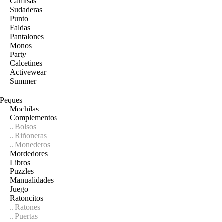
Camisas
Sudaderas
Punto
Faldas
Pantalones
Monos
Party
Calcetines
Activewear
Summer
Peques
Mochilas
Complementos
Bolsos
Riñoneras
Monederos
Mordedores
Libros
Puzzles
Manualidades
Juego
Ratoncitos
Ratones
Puertas