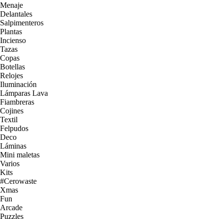
Menaje
Delantales
Salpimenteros
Plantas
Incienso
Tazas
Copas
Botellas
Relojes
Iluminación
Lámparas Lava
Fiambreras
Cojines
Textil
Felpudos
Deco
Láminas
Mini maletas
Varios
Kits
#Cerowaste
Xmas
Fun
Arcade
Puzzles