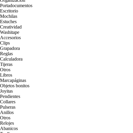
Organización
Portadocumentos
Escritorio
Mochilas
Estuches
Creatividad
Washitape
Accesorios
Clips
Grapadora
Reglas
Calculadora
Tijeras
Otros
Libros
Marcapáginas
Objetos bonitos
Joyitas
Pendientes
Collares
Pulseras
Anillos
Otros
Relojes
Abanicos