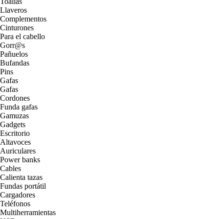
Toallas
Llaveros
Complementos
Cinturones
Para el cabello
Gorr@s
Pañuelos
Bufandas
Pins
Gafas
Gafas
Cordones
Funda gafas
Gamuzas
Gadgets
Escritorio
Altavoces
Auriculares
Power banks
Cables
Calienta tazas
Fundas portátil
Cargadores
Teléfonos
Multiherramientas