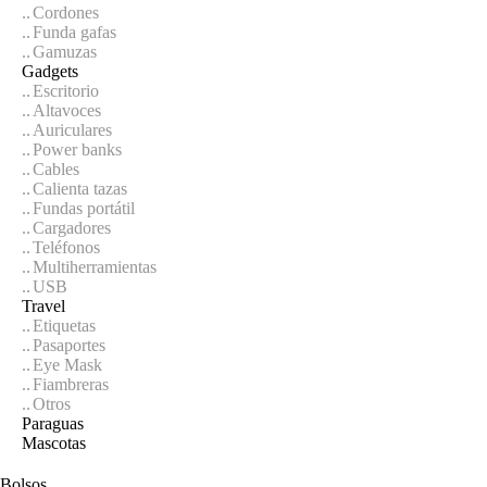
Cordones
Funda gafas
Gamuzas
Gadgets
Escritorio
Altavoces
Auriculares
Power banks
Cables
Calienta tazas
Fundas portátil
Cargadores
Teléfonos
Multiherramientas
USB
Travel
Etiquetas
Pasaportes
Eye Mask
Fiambreras
Otros
Paraguas
Mascotas
Bolsos