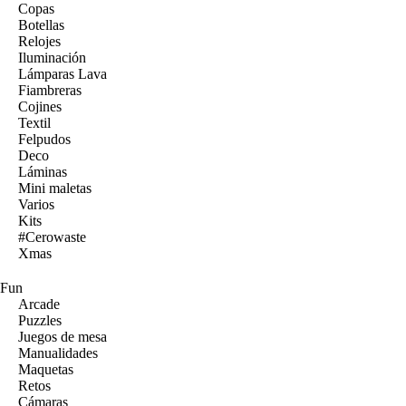
Copas
Botellas
Relojes
Iluminación
Lámparas Lava
Fiambreras
Cojines
Textil
Felpudos
Deco
Láminas
Mini maletas
Varios
Kits
#Cerowaste
Xmas
Fun
Arcade
Puzzles
Juegos de mesa
Manualidades
Maquetas
Retos
Cámaras