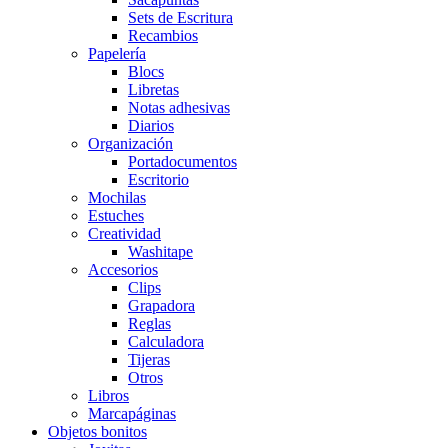
Sets de Escritura
Recambios
Papelería
Blocs
Libretas
Notas adhesivas
Diarios
Organización
Portadocumentos
Escritorio
Mochilas
Estuches
Creatividad
Washitape
Accesorios
Clips
Grapadora
Reglas
Calculadora
Tijeras
Otros
Libros
Marcapáginas
Objetos bonitos