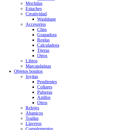
Mochilas
Estuches
Creatividad
Washitape
Accesorios
Clips
Grapadora
Reglas
Calculadora
Tijeras
Otros
Libros
Marcapáginas
Objetos bonitos
Joyitas
Pendientes
Collares
Pulseras
Anillos
Otros
Relojes
Abanicos
Toallas
Llaveros
Complementos