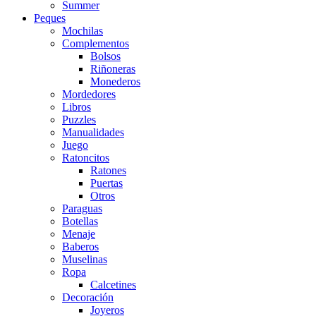
Summer
Peques
Mochilas
Complementos
Bolsos
Riñoneras
Monederos
Mordedores
Libros
Puzzles
Manualidades
Juego
Ratoncitos
Ratones
Puertas
Otros
Paraguas
Botellas
Menaje
Baberos
Muselinas
Ropa
Calcetines
Decoración
Joyeros