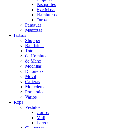
Pasaportes
Eye Mask
Fiambreras
Otros
Paraguas
Mascotas
Bolsos
Shopper
Bandolera
Tote
de Hombro
de Mano
Mochilas
Riñoneras
Móvil
Carteras
Monedero
Portatodo
Varios
Ropa
Vestidos
Cortos
Midi
Largos
Chaquetas