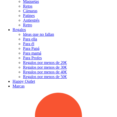
Maquetas
Retos
Cámaras
Patines
Antiestrés
Retro
Regalos
Ideas que no fallan
Para ella
Para él
Para Papá
Para mamá
Para Profes
Regalos por menos de 20€
Regalos por menos de 30€
Regalos por menos de 40€
Regalos por menos de 50€
Happy Outlet
Marcas