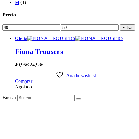
M
(1)
Precio
Precio
Precio
Filtrar
mínimo
máximo
Oferta
Fiona Trousers
49,95
€
24,98
€
Añadir wishlist
Este
Comprar
producto
Agotado
tiene
Buscar
múltiples
variantes.
Las
opciones
se
pueden
elegir
en