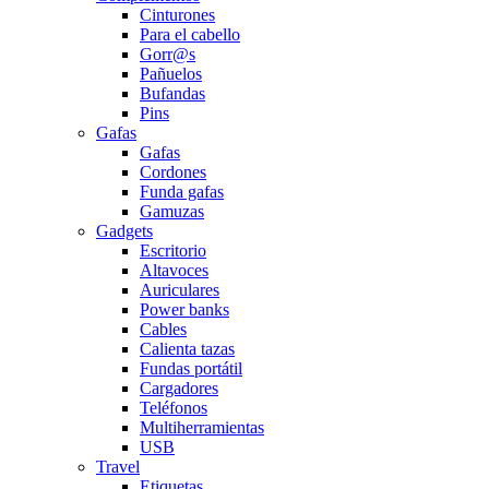
Cinturones
Para el cabello
Gorr@s
Pañuelos
Bufandas
Pins
Gafas
Gafas
Cordones
Funda gafas
Gamuzas
Gadgets
Escritorio
Altavoces
Auriculares
Power banks
Cables
Calienta tazas
Fundas portátil
Cargadores
Teléfonos
Multiherramientas
USB
Travel
Etiquetas