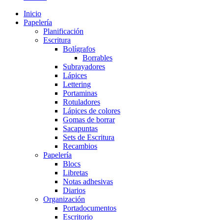
Inicio
Papelería
Planificación
Escritura
Bolígrafos
Borrables
Subrayadores
Lápices
Lettering
Portaminas
Rotuladores
Lápices de colores
Gomas de borrar
Sacapuntas
Sets de Escritura
Recambios
Papelería
Blocs
Libretas
Notas adhesivas
Diarios
Organización
Portadocumentos
Escritorio