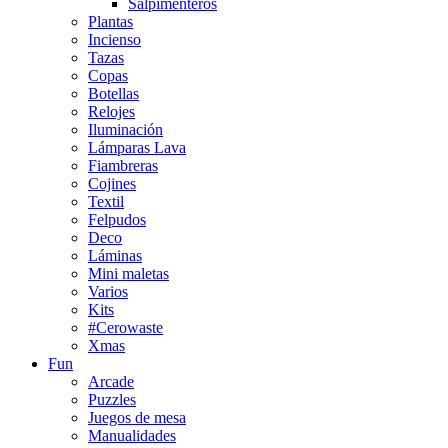
Salpimenteros
Plantas
Incienso
Tazas
Copas
Botellas
Relojes
Iluminación
Lámparas Lava
Fiambreras
Cojines
Textil
Felpudos
Deco
Láminas
Mini maletas
Varios
Kits
#Cerowaste
Xmas
Fun
Arcade
Puzzles
Juegos de mesa
Manualidades