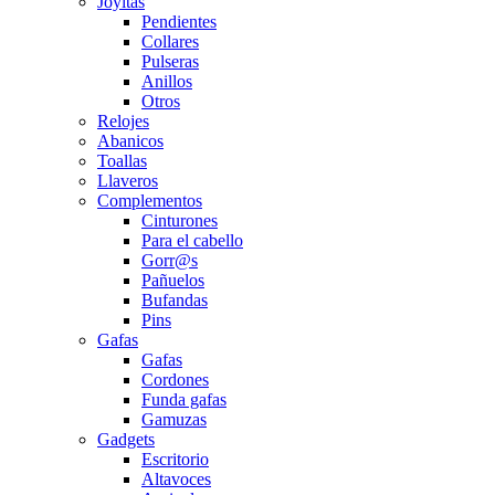
Joyitas
Pendientes
Collares
Pulseras
Anillos
Otros
Relojes
Abanicos
Toallas
Llaveros
Complementos
Cinturones
Para el cabello
Gorr@s
Pañuelos
Bufandas
Pins
Gafas
Gafas
Cordones
Funda gafas
Gamuzas
Gadgets
Escritorio
Altavoces