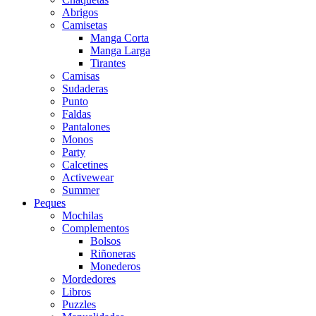
Abrigos
Camisetas
Manga Corta
Manga Larga
Tirantes
Camisas
Sudaderas
Punto
Faldas
Pantalones
Monos
Party
Calcetines
Activewear
Summer
Peques
Mochilas
Complementos
Bolsos
Riñoneras
Monederos
Mordedores
Libros
Puzzles