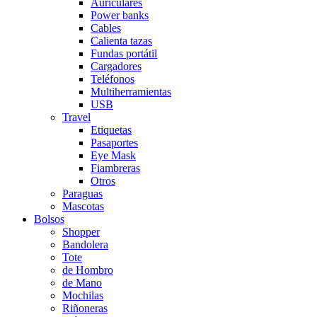
Auriculares
Power banks
Cables
Calienta tazas
Fundas portátil
Cargadores
Teléfonos
Multiherramientas
USB
Travel
Etiquetas
Pasaportes
Eye Mask
Fiambreras
Otros
Paraguas
Mascotas
Bolsos
Shopper
Bandolera
Tote
de Hombro
de Mano
Mochilas
Riñoneras