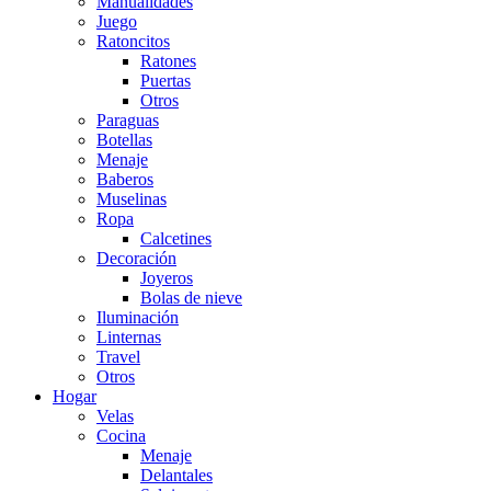
Manualidades
Juego
Ratoncitos
Ratones
Puertas
Otros
Paraguas
Botellas
Menaje
Baberos
Muselinas
Ropa
Calcetines
Decoración
Joyeros
Bolas de nieve
Iluminación
Linternas
Travel
Otros
Hogar
Velas
Cocina
Menaje
Delantales