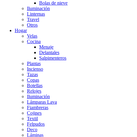
Bolas de nieve
Iluminación
Linternas
Travel
Otros
Hogar
Velas
Cocina
Menaje
Delantales
Salpimenteros
Plantas
Incienso
Tazas
Copas
Botellas
Relojes
Iluminación
Lámparas Lava
Fiambreras
Cojines
Textil
Felpudos
Deco
Láminas