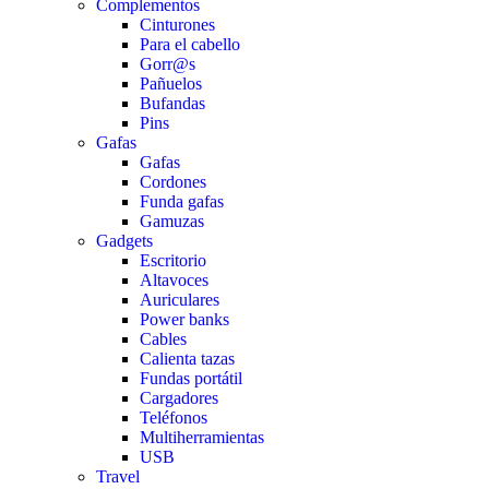
Complementos
Cinturones
Para el cabello
Gorr@s
Pañuelos
Bufandas
Pins
Gafas
Gafas
Cordones
Funda gafas
Gamuzas
Gadgets
Escritorio
Altavoces
Auriculares
Power banks
Cables
Calienta tazas
Fundas portátil
Cargadores
Teléfonos
Multiherramientas
USB
Travel