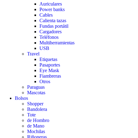
Auriculares
Power banks
Cables
Calienta tazas
Fundas portátil
Cargadores
Teléfonos
Multiherramientas
USB
Travel
Etiquetas
Pasaportes
Eye Mask
Fiambreras
Otros
Paraguas
Mascotas
Bolsos
Shopper
Bandolera
Tote
de Hombro
de Mano
Mochilas
Riñoneras