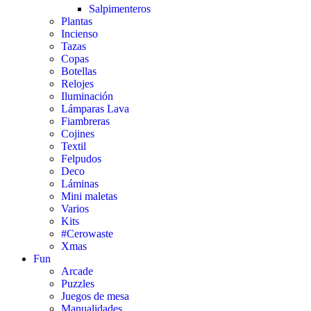
Salpimenteros
Plantas
Incienso
Tazas
Copas
Botellas
Relojes
Iluminación
Lámparas Lava
Fiambreras
Cojines
Textil
Felpudos
Deco
Láminas
Mini maletas
Varios
Kits
#Cerowaste
Xmas
Fun
Arcade
Puzzles
Juegos de mesa
Manualidades