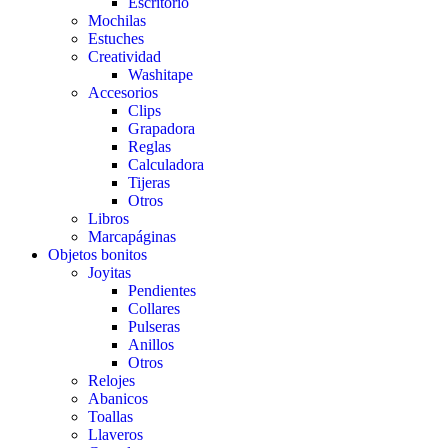
Escritorio
Mochilas
Estuches
Creatividad
Washitape
Accesorios
Clips
Grapadora
Reglas
Calculadora
Tijeras
Otros
Libros
Marcapáginas
Objetos bonitos
Joyitas
Pendientes
Collares
Pulseras
Anillos
Otros
Relojes
Abanicos
Toallas
Llaveros