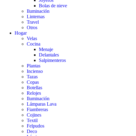
Joyeros
Bolas de nieve
Iluminación
Linternas
Travel
Otros
Hogar
Velas
Cocina
Menaje
Delantales
Salpimenteros
Plantas
Incienso
Tazas
Copas
Botellas
Relojes
Iluminación
Lámparas Lava
Fiambreras
Cojines
Textil
Felpudos
Deco