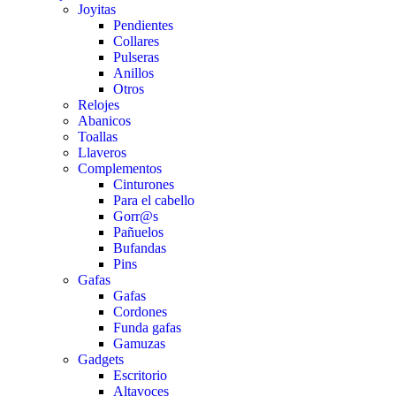
Joyitas
Pendientes
Collares
Pulseras
Anillos
Otros
Relojes
Abanicos
Toallas
Llaveros
Complementos
Cinturones
Para el cabello
Gorr@s
Pañuelos
Bufandas
Pins
Gafas
Gafas
Cordones
Funda gafas
Gamuzas
Gadgets
Escritorio
Altavoces