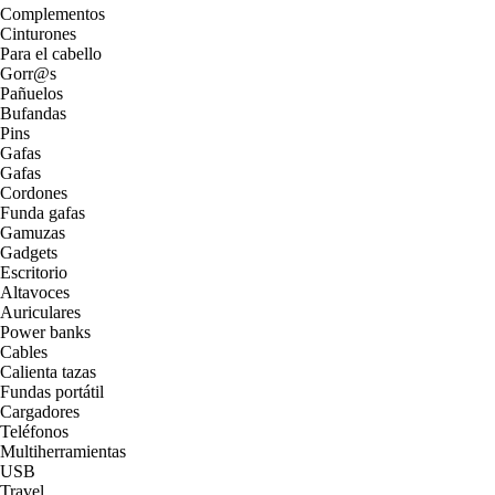
Complementos
Cinturones
Para el cabello
Gorr@s
Pañuelos
Bufandas
Pins
Gafas
Gafas
Cordones
Funda gafas
Gamuzas
Gadgets
Escritorio
Altavoces
Auriculares
Power banks
Cables
Calienta tazas
Fundas portátil
Cargadores
Teléfonos
Multiherramientas
USB
Travel