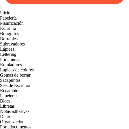
0
Inicio
Papelería
Planificación
Escritura
Bolígrafos
Borrables
Subrayadores
Lápices
Lettering
Portaminas
Rotuladores
Lápices de colores
Gomas de borrar
Sacapuntas
Sets de Escritura
Recambios
Papelería
Blocs
Libretas
Notas adhesivas
Diarios
Organización
Portadocumentos