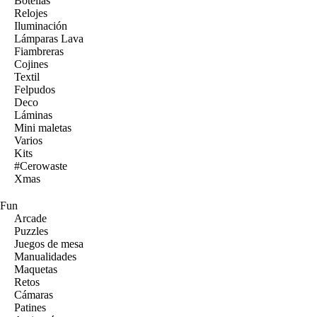
Botellas
Relojes
Iluminación
Lámparas Lava
Fiambreras
Cojines
Textil
Felpudos
Deco
Láminas
Mini maletas
Varios
Kits
#Cerowaste
Xmas
Fun
Arcade
Puzzles
Juegos de mesa
Manualidades
Maquetas
Retos
Cámaras
Patines