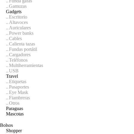
Funda gafas
Gamuzas
Gadgets
Escritorio
Altavoces
Auriculares
Power banks
Cables
Calienta tazas
Fundas portátil
Cargadores
Teléfonos
Multiherramientas
USB
Travel
Etiquetas
Pasaportes
Eye Mask
Fiambreras
Otros
Paraguas
Mascotas
Bolsos
Shopper