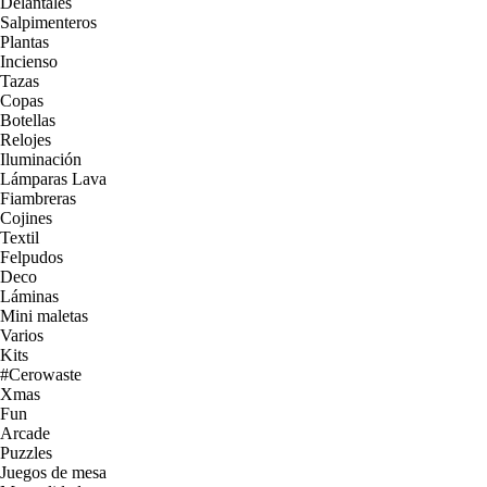
Delantales
Salpimenteros
Plantas
Incienso
Tazas
Copas
Botellas
Relojes
Iluminación
Lámparas Lava
Fiambreras
Cojines
Textil
Felpudos
Deco
Láminas
Mini maletas
Varios
Kits
#Cerowaste
Xmas
Fun
Arcade
Puzzles
Juegos de mesa