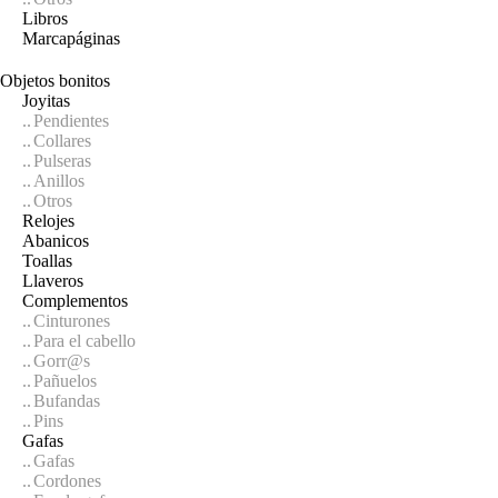
Libros
Marcapáginas
Objetos bonitos
Joyitas
Pendientes
Collares
Pulseras
Anillos
Otros
Relojes
Abanicos
Toallas
Llaveros
Complementos
Cinturones
Para el cabello
Gorr@s
Pañuelos
Bufandas
Pins
Gafas
Gafas
Cordones