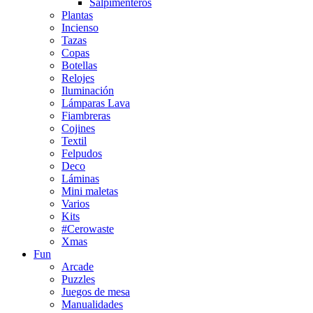
Salpimenteros
Plantas
Incienso
Tazas
Copas
Botellas
Relojes
Iluminación
Lámparas Lava
Fiambreras
Cojines
Textil
Felpudos
Deco
Láminas
Mini maletas
Varios
Kits
#Cerowaste
Xmas
Fun
Arcade
Puzzles
Juegos de mesa
Manualidades