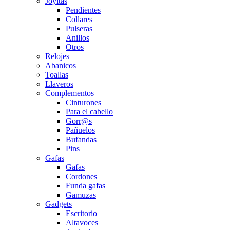
Joyitas
Pendientes
Collares
Pulseras
Anillos
Otros
Relojes
Abanicos
Toallas
Llaveros
Complementos
Cinturones
Para el cabello
Gorr@s
Pañuelos
Bufandas
Pins
Gafas
Gafas
Cordones
Funda gafas
Gamuzas
Gadgets
Escritorio
Altavoces