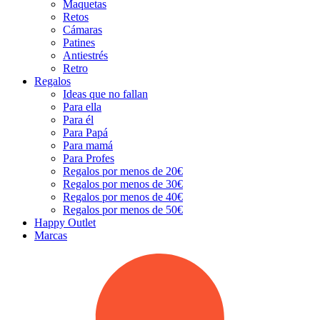
Maquetas
Retos
Cámaras
Patines
Antiestrés
Retro
Regalos
Ideas que no fallan
Para ella
Para él
Para Papá
Para mamá
Para Profes
Regalos por menos de 20€
Regalos por menos de 30€
Regalos por menos de 40€
Regalos por menos de 50€
Happy Outlet
Marcas