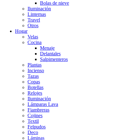
Bolas de nieve
Iluminación
Linternas
Travel
Otros
Hogar
Velas
Cocina
Menaje
Delantales
Salpimenteros
Plantas
Incienso
Tazas
Copas
Botellas
Relojes
Iluminación
Lámparas Lava
Fiambreras
Cojines
Textil
Felpudos
Deco
Láminas