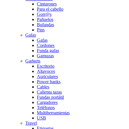
Cinturones
Para el cabello
Gorr@s
Pañuelos
Bufandas
Pins
Gafas
Gafas
Cordones
Funda gafas
Gamuzas
Gadgets
Escritorio
Altavoces
Auriculares
Power banks
Cables
Calienta tazas
Fundas portátil
Cargadores
Teléfonos
Multiherramientas
USB
Travel
Etiquetas