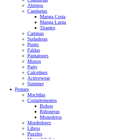
Abrigos
Camisetas
Manga Corta
Manga Larga
Tirantes
Camisas
Sudaderas
Punto
Faldas
Pantalones
Monos
Party
Calcetines
Activewear
Summer
Peques
Mochilas
Complementos
Bolsos
Riñoneras
Monederos
Mordedores
Libros
Puzzles