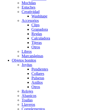
Mochilas
Estuches
Creatividad
Washitape
Accesorios
Clips
Grapadora
Reglas
Calculadora
Tijeras
Otros
Libros
Marcapáginas
Objetos bonitos
Joyitas
Pendientes
Collares
Pulseras
Anillos
Otros
Relojes
Abanicos
Toallas
Llaveros
Complementos