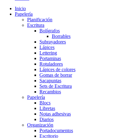
Inicio
Papelería
Planificación
Escritura
Bolígrafos
Borrables
Subrayadores
Lápices
Lettering
Portaminas
Rotuladores
Lápices de colores
Gomas de borrar
Sacapuntas
Sets de Escritura
Recambios
Papelería
Blocs
Libretas
Notas adhesivas
Diarios
Organización
Portadocumentos
Escritorio