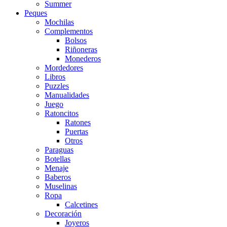
Summer
Peques
Mochilas
Complementos
Bolsos
Riñoneras
Monederos
Mordedores
Libros
Puzzles
Manualidades
Juego
Ratoncitos
Ratones
Puertas
Otros
Paraguas
Botellas
Menaje
Baberos
Muselinas
Ropa
Calcetines
Decoración
Joyeros