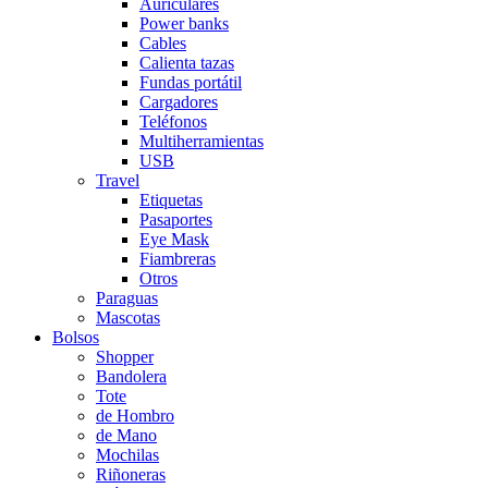
Auriculares
Power banks
Cables
Calienta tazas
Fundas portátil
Cargadores
Teléfonos
Multiherramientas
USB
Travel
Etiquetas
Pasaportes
Eye Mask
Fiambreras
Otros
Paraguas
Mascotas
Bolsos
Shopper
Bandolera
Tote
de Hombro
de Mano
Mochilas
Riñoneras