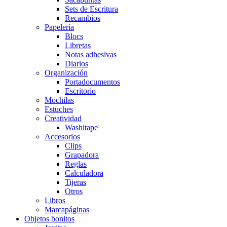
Sets de Escritura
Recambios
Papelería
Blocs
Libretas
Notas adhesivas
Diarios
Organización
Portadocumentos
Escritorio
Mochilas
Estuches
Creatividad
Washitape
Accesorios
Clips
Grapadora
Reglas
Calculadora
Tijeras
Otros
Libros
Marcapáginas
Objetos bonitos