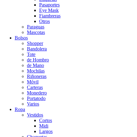
Pasaportes
Eye Mask
Fiambreras
Otros
Paraguas
Mascotas
Bolsos
Shopper
Bandolera
Tote
de Hombro
de Mano
Mochilas
Riñoneras
Móvil
Carteras
Monedero
Portatodo
Varios
Ropa
Vestidos
Cortos
Midi
Largos
Chaquetas