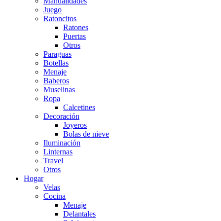
Manualidades
Juego
Ratoncitos
Ratones
Puertas
Otros
Paraguas
Botellas
Menaje
Baberos
Muselinas
Ropa
Calcetines
Decoración
Joyeros
Bolas de nieve
Iluminación
Linternas
Travel
Otros
Hogar
Velas
Cocina
Menaje
Delantales