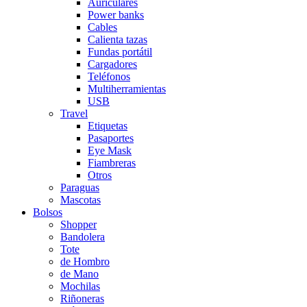
Auriculares
Power banks
Cables
Calienta tazas
Fundas portátil
Cargadores
Teléfonos
Multiherramientas
USB
Travel
Etiquetas
Pasaportes
Eye Mask
Fiambreras
Otros
Paraguas
Mascotas
Bolsos
Shopper
Bandolera
Tote
de Hombro
de Mano
Mochilas
Riñoneras