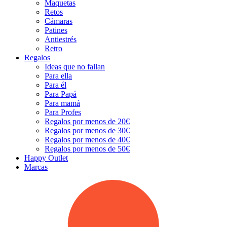
Maquetas
Retos
Cámaras
Patines
Antiestrés
Retro
Regalos
Ideas que no fallan
Para ella
Para él
Para Papá
Para mamá
Para Profes
Regalos por menos de 20€
Regalos por menos de 30€
Regalos por menos de 40€
Regalos por menos de 50€
Happy Outlet
Marcas