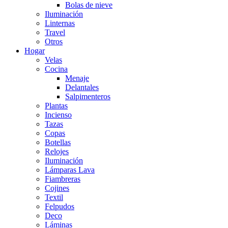
Bolas de nieve
Iluminación
Linternas
Travel
Otros
Hogar
Velas
Cocina
Menaje
Delantales
Salpimenteros
Plantas
Incienso
Tazas
Copas
Botellas
Relojes
Iluminación
Lámparas Lava
Fiambreras
Cojines
Textil
Felpudos
Deco
Láminas