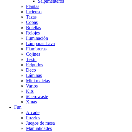
Salpimenteros
Plantas
Incienso
Tazas
Copas
Botellas
Relojes
Iluminación
Lámparas Lava
Fiambreras
Cojines
Textil
Felpudos
Deco
Láminas
Mini maletas
Varios
Kits
#Cerowaste
Xmas
Fun
Arcade
Puzzles
Juegos de mesa
Manualidades