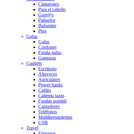
Cinturones
Para el cabello
Gorr@s
Pañuelos
Bufandas
Pins
Gafas
Gafas
Cordones
Funda gafas
Gamuzas
Gadgets
Escritorio
Altavoces
Auriculares
Power banks
Cables
Calienta tazas
Fundas portátil
Cargadores
Teléfonos
Multiherramientas
USB
Travel
Etiquetas