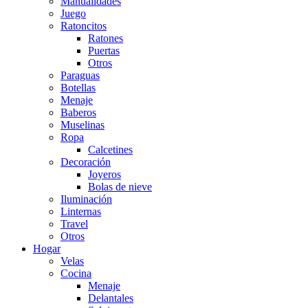
Manualidades
Juego
Ratoncitos
Ratones
Puertas
Otros
Paraguas
Botellas
Menaje
Baberos
Muselinas
Ropa
Calcetines
Decoración
Joyeros
Bolas de nieve
Iluminación
Linternas
Travel
Otros
Hogar
Velas
Cocina
Menaje
Delantales