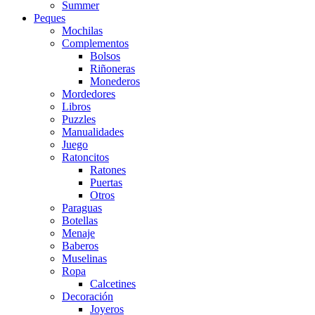
Summer
Peques
Mochilas
Complementos
Bolsos
Riñoneras
Monederos
Mordedores
Libros
Puzzles
Manualidades
Juego
Ratoncitos
Ratones
Puertas
Otros
Paraguas
Botellas
Menaje
Baberos
Muselinas
Ropa
Calcetines
Decoración
Joyeros