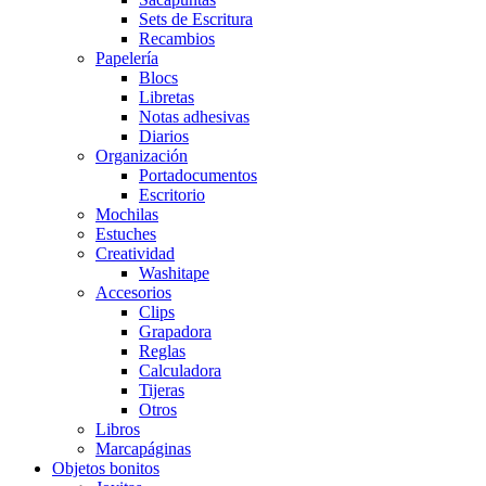
Sets de Escritura
Recambios
Papelería
Blocs
Libretas
Notas adhesivas
Diarios
Organización
Portadocumentos
Escritorio
Mochilas
Estuches
Creatividad
Washitape
Accesorios
Clips
Grapadora
Reglas
Calculadora
Tijeras
Otros
Libros
Marcapáginas
Objetos bonitos