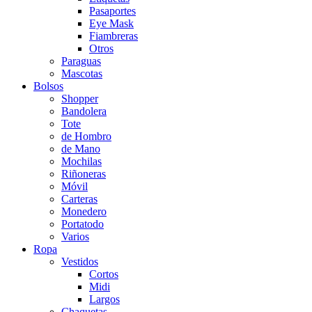
Pasaportes
Eye Mask
Fiambreras
Otros
Paraguas
Mascotas
Bolsos
Shopper
Bandolera
Tote
de Hombro
de Mano
Mochilas
Riñoneras
Móvil
Carteras
Monedero
Portatodo
Varios
Ropa
Vestidos
Cortos
Midi
Largos
Chaquetas