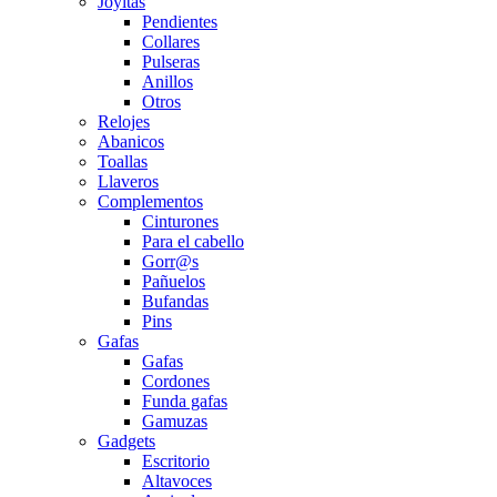
Joyitas
Pendientes
Collares
Pulseras
Anillos
Otros
Relojes
Abanicos
Toallas
Llaveros
Complementos
Cinturones
Para el cabello
Gorr@s
Pañuelos
Bufandas
Pins
Gafas
Gafas
Cordones
Funda gafas
Gamuzas
Gadgets
Escritorio
Altavoces