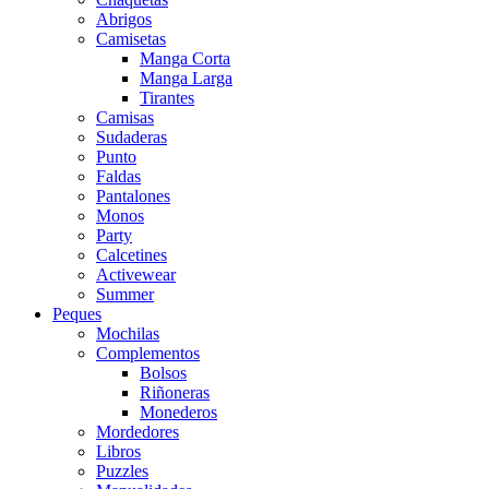
Abrigos
Camisetas
Manga Corta
Manga Larga
Tirantes
Camisas
Sudaderas
Punto
Faldas
Pantalones
Monos
Party
Calcetines
Activewear
Summer
Peques
Mochilas
Complementos
Bolsos
Riñoneras
Monederos
Mordedores
Libros
Puzzles