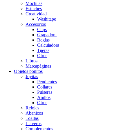
Mochilas
Estuches
Creatividad
Washitape
Accesorios
Clips
Grapadora
Reglas
Calculadora
Tijeras
Otros
Libros
Marcapáginas
Objetos bonitos
Joyitas
Pendientes
Collares
Pulseras
Anillos
Otros
Relojes
Abanicos
Toallas
Llaveros
Complementos