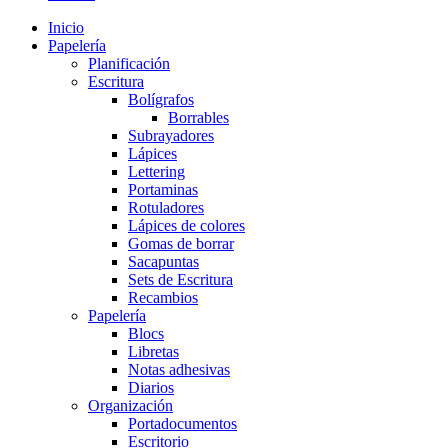
Inicio
Papelería
Planificación
Escritura
Bolígrafos
Borrables
Subrayadores
Lápices
Lettering
Portaminas
Rotuladores
Lápices de colores
Gomas de borrar
Sacapuntas
Sets de Escritura
Recambios
Papelería
Blocs
Libretas
Notas adhesivas
Diarios
Organización
Portadocumentos
Escritorio