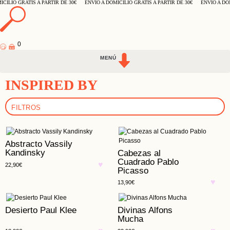
CILIO GRATIS A PARTIR DE 30€
ENVÍO A DOMICILIO GRATIS A PARTIR DE 30€
ENVÍO A DOM
0
INSPIRED BY
FILTROS
Abstracto Vassily
Kandinsky
Cabezas al
Cuadrado Pablo
22,90
€
Picasso
13,90
€
Desierto Paul Klee
Divinas Alfons
Mucha