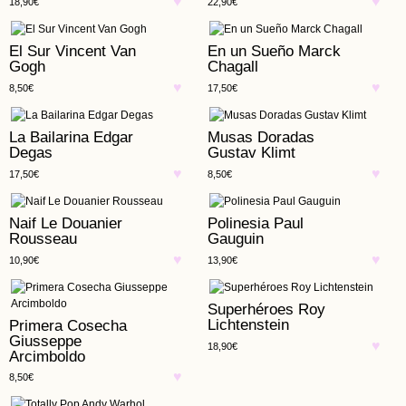
18,90
€
22,90
€
El Sur Vincent Van
En un Sueño Marck
Gogh
Chagall
8,50
€
17,50
€
La Bailarina Edgar
Musas Doradas
Degas
Gustav Klimt
17,50
€
8,50
€
Naif Le Douanier
Polinesia Paul
Rousseau
Gauguin
10,90
€
13,90
€
Superhéroes Roy
Lichtenstein
Primera Cosecha
Giusseppe
18,90
€
Arcimboldo
8,50
€