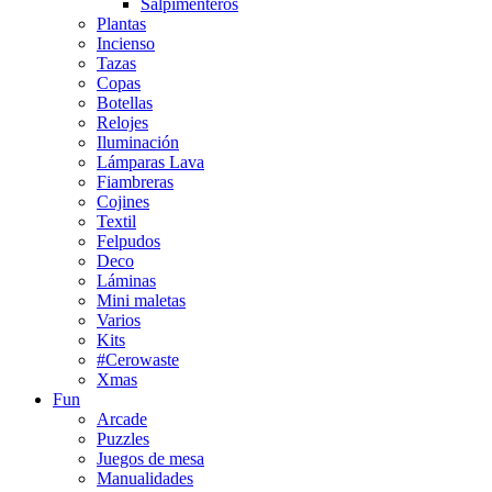
Salpimenteros
Plantas
Incienso
Tazas
Copas
Botellas
Relojes
Iluminación
Lámparas Lava
Fiambreras
Cojines
Textil
Felpudos
Deco
Láminas
Mini maletas
Varios
Kits
#Cerowaste
Xmas
Fun
Arcade
Puzzles
Juegos de mesa
Manualidades