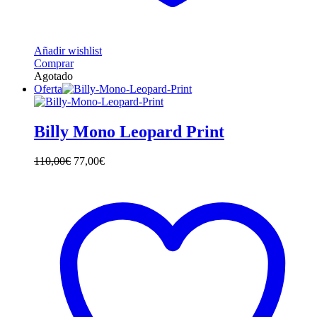
Añadir wishlist
Este
Comprar
producto
Agotado
tiene
Oferta
múltiples
variantes.
Las
Billy Mono Leopard Print
opciones
se
110,00
€
77,00
€
pueden
elegir
en
la
página
de
producto