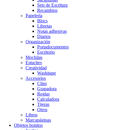
Sets de Escritura
Recambios
Papelería
Blocs
Libretas
Notas adhesivas
Diarios
Organización
Portadocumentos
Escritorio
Mochilas
Estuches
Creatividad
Washitape
Accesorios
Clips
Grapadora
Reglas
Calculadora
Tijeras
Otros
Libros
Marcapáginas
Objetos bonitos