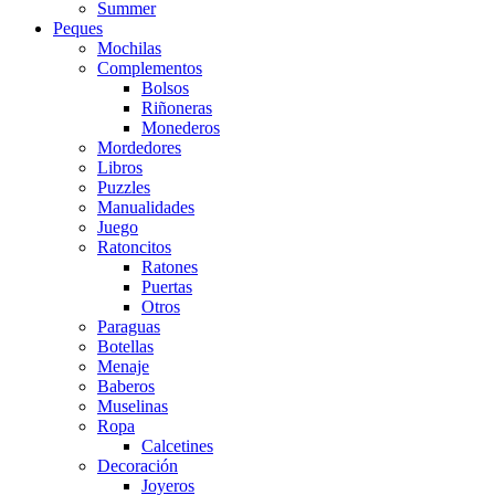
Summer
Peques
Mochilas
Complementos
Bolsos
Riñoneras
Monederos
Mordedores
Libros
Puzzles
Manualidades
Juego
Ratoncitos
Ratones
Puertas
Otros
Paraguas
Botellas
Menaje
Baberos
Muselinas
Ropa
Calcetines
Decoración
Joyeros