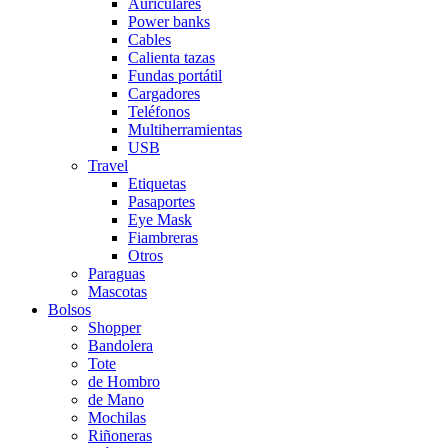
Auriculares
Power banks
Cables
Calienta tazas
Fundas portátil
Cargadores
Teléfonos
Multiherramientas
USB
Travel
Etiquetas
Pasaportes
Eye Mask
Fiambreras
Otros
Paraguas
Mascotas
Bolsos
Shopper
Bandolera
Tote
de Hombro
de Mano
Mochilas
Riñoneras