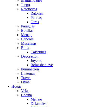
Manualidades
Juego
Ratoncitos
Ratones
Puertas
Otros
Paraguas
Botellas
Menaje
Baberos
Muselinas
Ropa
Calcetines
Decoración
Joyeros
Bolas de nieve
Iluminación
Linternas
Travel
Otros
Hogar
Velas
Cocina
Menaje
Delantales