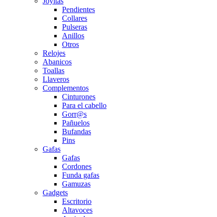
Joyitas
Pendientes
Collares
Pulseras
Anillos
Otros
Relojes
Abanicos
Toallas
Llaveros
Complementos
Cinturones
Para el cabello
Gorr@s
Pañuelos
Bufandas
Pins
Gafas
Gafas
Cordones
Funda gafas
Gamuzas
Gadgets
Escritorio
Altavoces