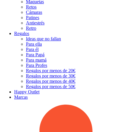
Maquetas
Retos
Cámaras
Patines
Antiestrés
Retro
Regalos
Ideas que no fallan
Para ella
Para él
Para Papá
Para mamá
Para Profes
Regalos por menos de 20€
Regalos por menos de 30€
Regalos por menos de 40€
Regalos por menos de 50€
Happy Outlet
Marcas