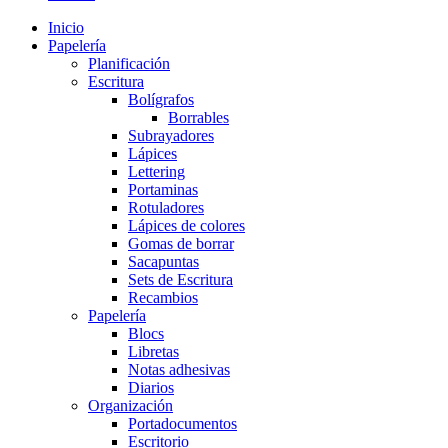
Inicio
Papelería
Planificación
Escritura
Bolígrafos
Borrables
Subrayadores
Lápices
Lettering
Portaminas
Rotuladores
Lápices de colores
Gomas de borrar
Sacapuntas
Sets de Escritura
Recambios
Papelería
Blocs
Libretas
Notas adhesivas
Diarios
Organización
Portadocumentos
Escritorio