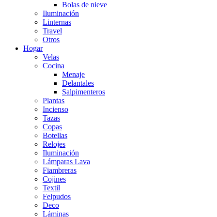
Bolas de nieve
Iluminación
Linternas
Travel
Otros
Hogar
Velas
Cocina
Menaje
Delantales
Salpimenteros
Plantas
Incienso
Tazas
Copas
Botellas
Relojes
Iluminación
Lámparas Lava
Fiambreras
Cojines
Textil
Felpudos
Deco
Láminas