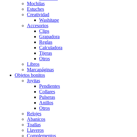
Mochilas
Estuches
Creatividad
Washitape
Accesorios
Clips
Grapadora
Reglas
Calculadora
Tijeras
Otros
Libros
Marcapáginas
Objetos bonitos
Joyitas
Pendientes
Collares
Pulseras
Anillos
Otros
Relojes
Abanicos
Toallas
Llaveros
Complementos