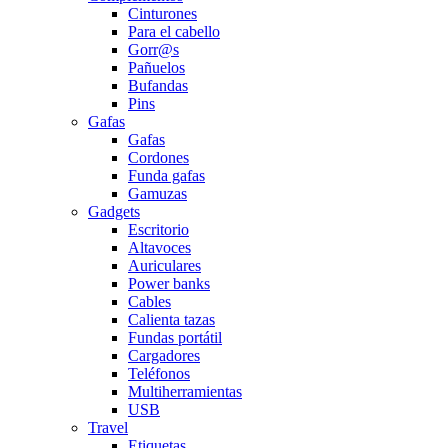
Cinturones
Para el cabello
Gorr@s
Pañuelos
Bufandas
Pins
Gafas
Gafas
Cordones
Funda gafas
Gamuzas
Gadgets
Escritorio
Altavoces
Auriculares
Power banks
Cables
Calienta tazas
Fundas portátil
Cargadores
Teléfonos
Multiherramientas
USB
Travel
Etiquetas