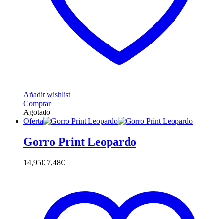
Añadir wishlist
Este
Comprar
producto
Agotado
tiene
Oferta
múltiples
variantes.
Gorro Print Leopardo
Las
opciones
14,95
€
7,48
€
se
pueden
elegir
en
la
página
de