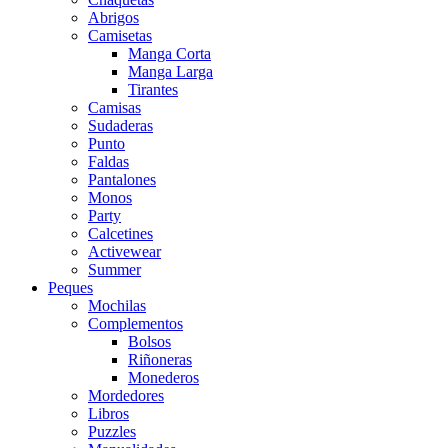
Abrigos
Camisetas
Manga Corta
Manga Larga
Tirantes
Camisas
Sudaderas
Punto
Faldas
Pantalones
Monos
Party
Calcetines
Activewear
Summer
Peques
Mochilas
Complementos
Bolsos
Riñoneras
Monederos
Mordedores
Libros
Puzzles