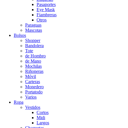
Pasaportes
Eye Mask
Fiambreras
Otros
Paraguas
Mascotas
Bolsos
Shopper
Bandolera
Tote
de Hombro
de Mano
Mochilas
Riñoneras
Móvil
Carteras
Monedero
Portatodo
Varios
Ropa
Vestidos
Cortos
Midi
Largos
Chaquetas