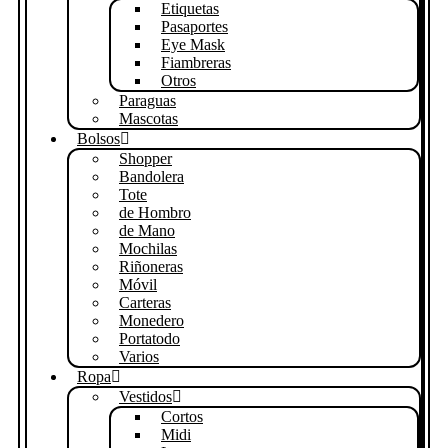
Etiquetas
Pasaportes
Eye Mask
Fiambreras
Otros
Paraguas
Mascotas
Bolsos
Shopper
Bandolera
Tote
de Hombro
de Mano
Mochilas
Riñoneras
Móvil
Carteras
Monedero
Portatodo
Varios
Ropa
Vestidos
Cortos
Midi