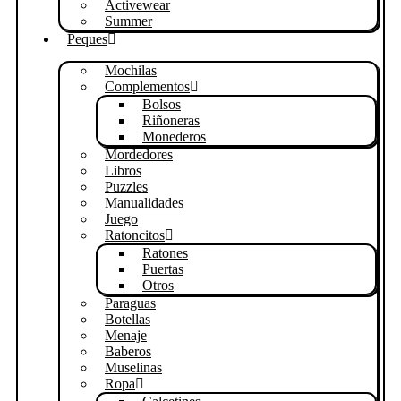
Activewear
Summer
Peques
Mochilas
Complementos
Bolsos
Riñoneras
Monederos
Mordedores
Libros
Puzzles
Manualidades
Juego
Ratoncitos
Ratones
Puertas
Otros
Paraguas
Botellas
Menaje
Baberos
Muselinas
Ropa