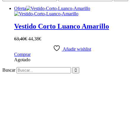
mínimo
máximo
Oferta
Vestido Corto Luanco Amarillo
63,40
€
44,38
€
Añadir wishlist
Este
Comprar
producto
Agotado
tiene
Buscar
múltiples
variantes.
Las
opciones
se
pueden
elegir
en
la
página
de
producto