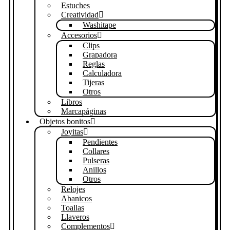
Estuches
Creatividad
Washitape
Accesorios
Clips
Grapadora
Reglas
Calculadora
Tijeras
Otros
Libros
Marcapáginas
Objetos bonitos
Joyitas
Pendientes
Collares
Pulseras
Anillos
Otros
Relojes
Abanicos
Toallas
Llaveros
Complementos