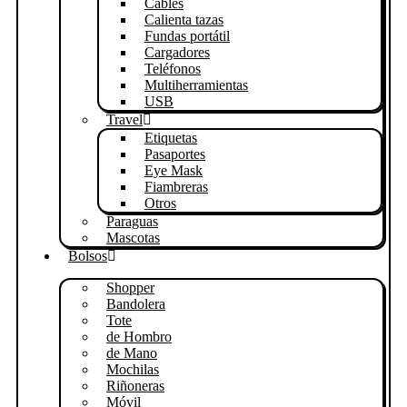
Cables
Calienta tazas
Fundas portátil
Cargadores
Teléfonos
Multiherramientas
USB
Travel
Etiquetas
Pasaportes
Eye Mask
Fiambreras
Otros
Paraguas
Mascotas
Bolsos
Shopper
Bandolera
Tote
de Hombro
de Mano
Mochilas
Riñoneras
Móvil