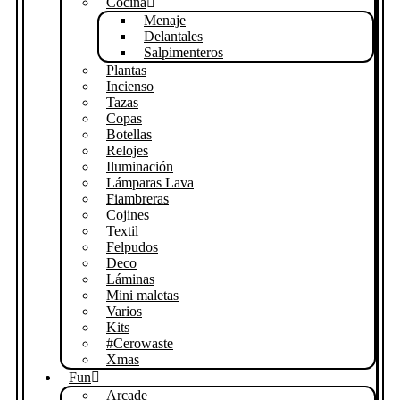
Cocina
Menaje
Delantales
Salpimenteros
Plantas
Incienso
Tazas
Copas
Botellas
Relojes
Iluminación
Lámparas Lava
Fiambreras
Cojines
Textil
Felpudos
Deco
Láminas
Mini maletas
Varios
Kits
#Cerowaste
Xmas
Fun
Arcade