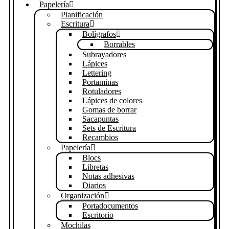
Papelería
Planificación
Escritura
Bolígrafos
Borrables
Subrayadores
Lápices
Lettering
Portaminas
Rotuladores
Lápices de colores
Gomas de borrar
Sacapuntas
Sets de Escritura
Recambios
Papelería
Blocs
Libretas
Notas adhesivas
Diarios
Organización
Portadocumentos
Escritorio
Mochilas