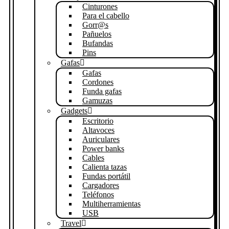
Cinturones
Para el cabello
Gorr@s
Pañuelos
Bufandas
Pins
Gafas
Gafas
Cordones
Funda gafas
Gamuzas
Gadgets
Escritorio
Altavoces
Auriculares
Power banks
Cables
Calienta tazas
Fundas portátil
Cargadores
Teléfonos
Multiherramientas
USB
Travel