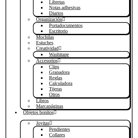
Libretas
Notas adhesivas
Diarios
Organización
Portadocumentos
Escritorio
Mochilas
Estuches
Creatividad
Washitape
Accesorios
Clips
Grapadora
Reglas
Calculadora
Tijeras
Otros
Libros
Marcapáginas
Objetos bonitos
Joyitas
Pendientes
Collares