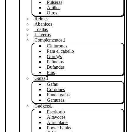
Pulseras
Anillos
Otros
Relojes
Abanicos
Toallas
Llaveros
Complementos
Cinturones
Para el cabello
Gorr@s
Pañuelos
Bufandas
Pins
Gafas
Gafas
Cordones
Funda gafas
Gamuzas
Gadgets
Escritorio
Altavoces
Auriculares
Power banks