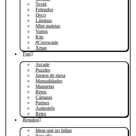
Textil
Felpudos
Deco
Láminas
Mini maletas
Varios
Kits
#Cerowaste
Xmas
Fun
Arcade
Puzzles
Juegos de mesa
Manualidades
Maquetas
Retos
Cámaras
Patines
Antiestrés
Retro
Regalos
Ideas que no fallan
Para ella