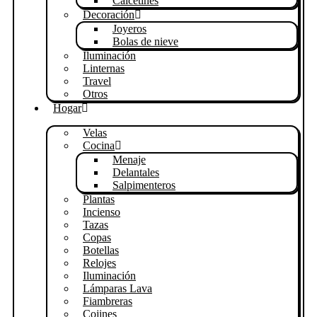
Calcetines
Decoración
Joyeros
Bolas de nieve
Iluminación
Linternas
Travel
Otros
Hogar
Velas
Cocina
Menaje
Delantales
Salpimenteros
Plantas
Incienso
Tazas
Copas
Botellas
Relojes
Iluminación
Lámparas Lava
Fiambreras
Cojines