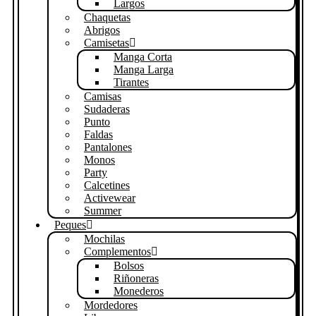
Largos
Chaquetas
Abrigos
Camisetas
Manga Corta
Manga Larga
Tirantes
Camisas
Sudaderas
Punto
Faldas
Pantalones
Monos
Party
Calcetines
Activewear
Summer
Peques
Mochilas
Complementos
Bolsos
Riñoneras
Monederos
Mordedores