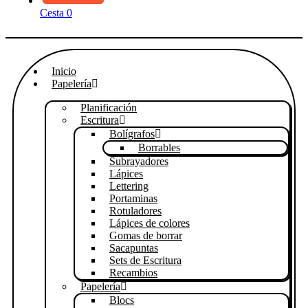
Cesta
0
Inicio
Papelería
Planificación
Escritura
Bolígrafos
Borrables
Subrayadores
Lápices
Lettering
Portaminas
Rotuladores
Lápices de colores
Gomas de borrar
Sacapuntas
Sets de Escritura
Recambios
Papelería
Blocs