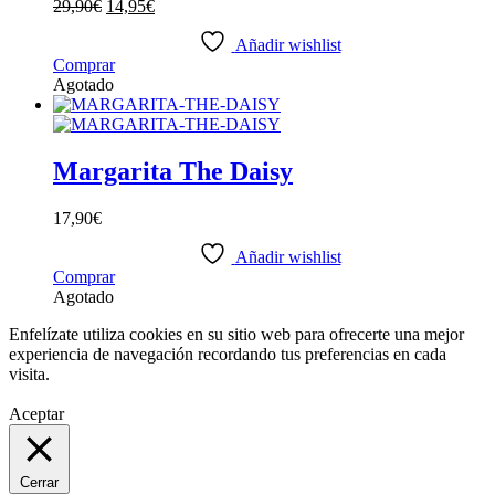
El
El
29,90
€
14,95
€
se
precio
precio
pueden
original
actual
Añadir wishlist
elegir
Comprar
era:
es:
en
Agotado
29,90€.
14,95€.
la
página
de
producto
Margarita The Daisy
17,90
€
Añadir wishlist
Comprar
Agotado
Enfelízate utiliza cookies en su sitio web para ofrecerte una mejor
experiencia de navegación recordando tus preferencias en cada
visita.
Aceptar
Cerrar