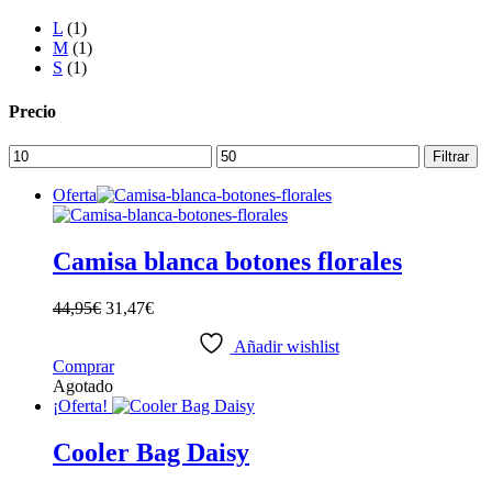
L
(1)
M
(1)
S
(1)
Precio
Precio
Precio
Filtrar
mínimo
máximo
Oferta
Camisa blanca botones florales
44,95
€
31,47
€
Añadir wishlist
Este
Comprar
producto
Agotado
tiene
¡Oferta!
múltiples
variantes.
Cooler Bag Daisy
Las
opciones