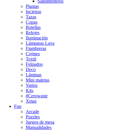
Salpimenteros
Plantas
Incienso
Tazas
Copas
Botellas
Relojes
Iluminación
Lámparas Lava
Fiambreras
Cojines
Textil
Felpudos
Deco
Láminas
Mini maletas
Varios
Kits
#Cerowaste
Xmas
Fun
Arcade
Puzzles
Juegos de mesa
Manualidades