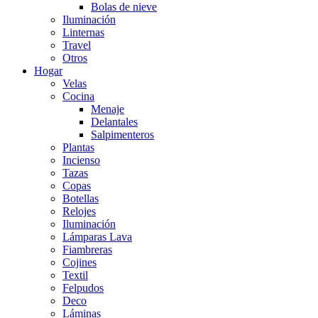
Bolas de nieve
Iluminación
Linternas
Travel
Otros
Hogar
Velas
Cocina
Menaje
Delantales
Salpimenteros
Plantas
Incienso
Tazas
Copas
Botellas
Relojes
Iluminación
Lámparas Lava
Fiambreras
Cojines
Textil
Felpudos
Deco
Láminas