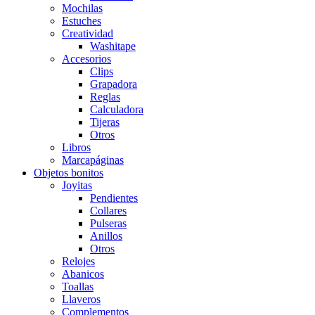
Mochilas
Estuches
Creatividad
Washitape
Accesorios
Clips
Grapadora
Reglas
Calculadora
Tijeras
Otros
Libros
Marcapáginas
Objetos bonitos
Joyitas
Pendientes
Collares
Pulseras
Anillos
Otros
Relojes
Abanicos
Toallas
Llaveros
Complementos