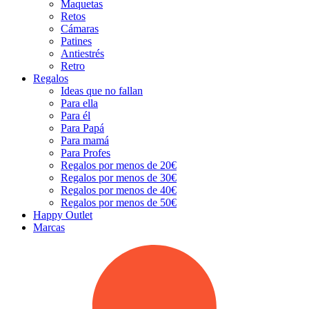
Maquetas
Retos
Cámaras
Patines
Antiestrés
Retro
Regalos
Ideas que no fallan
Para ella
Para él
Para Papá
Para mamá
Para Profes
Regalos por menos de 20€
Regalos por menos de 30€
Regalos por menos de 40€
Regalos por menos de 50€
Happy Outlet
Marcas