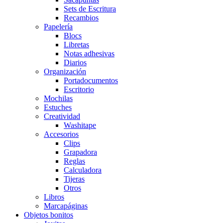
Sets de Escritura
Recambios
Papelería
Blocs
Libretas
Notas adhesivas
Diarios
Organización
Portadocumentos
Escritorio
Mochilas
Estuches
Creatividad
Washitape
Accesorios
Clips
Grapadora
Reglas
Calculadora
Tijeras
Otros
Libros
Marcapáginas
Objetos bonitos