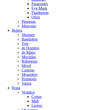
Pasaportes
Eye Mask
Fiambreras
Otros
Paraguas
Mascotas
Bolsos
Shopper
Bandolera
Tote
de Hombro
de Mano
Mochilas
Riñoneras
Móvil
Carteras
Monedero
Portatodo
Varios
Ropa
Vestidos
Cortos
Midi
Largos
Chaquetas