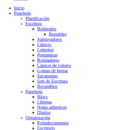
Inicio
Papelería
Planificación
Escritura
Bolígrafos
Borrables
Subrayadores
Lápices
Lettering
Portaminas
Rotuladores
Lápices de colores
Gomas de borrar
Sacapuntas
Sets de Escritura
Recambios
Papelería
Blocs
Libretas
Notas adhesivas
Diarios
Organización
Portadocumentos
Escritorio