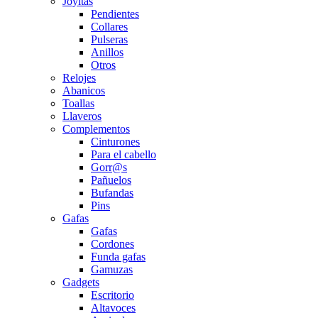
Joyitas
Pendientes
Collares
Pulseras
Anillos
Otros
Relojes
Abanicos
Toallas
Llaveros
Complementos
Cinturones
Para el cabello
Gorr@s
Pañuelos
Bufandas
Pins
Gafas
Gafas
Cordones
Funda gafas
Gamuzas
Gadgets
Escritorio
Altavoces