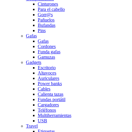
Cinturones
Para el cabello
Gorr@s
Pañuelos
Bufandas
Pins
Gafas
Gafas
Cordones
Funda gafas
Gamuzas
Gadgets
Escritorio
Altavoces
Auriculares
Power banks
Cables
Calienta tazas
Fundas portátil
Cargadores
Teléfonos
Multiherramientas
USB
Travel
Etiquetas