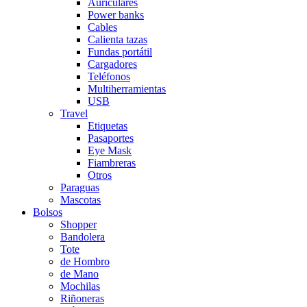
Auriculares
Power banks
Cables
Calienta tazas
Fundas portátil
Cargadores
Teléfonos
Multiherramientas
USB
Travel
Etiquetas
Pasaportes
Eye Mask
Fiambreras
Otros
Paraguas
Mascotas
Bolsos
Shopper
Bandolera
Tote
de Hombro
de Mano
Mochilas
Riñoneras