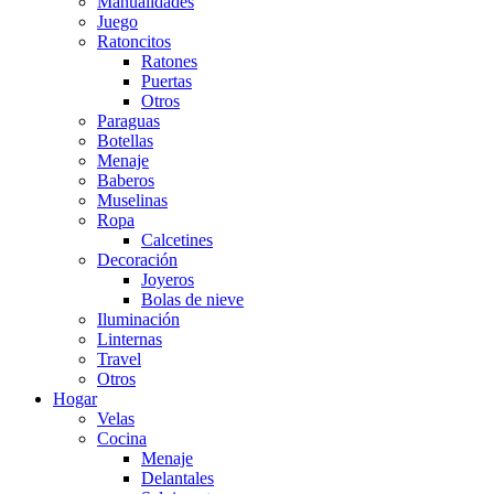
Manualidades
Juego
Ratoncitos
Ratones
Puertas
Otros
Paraguas
Botellas
Menaje
Baberos
Muselinas
Ropa
Calcetines
Decoración
Joyeros
Bolas de nieve
Iluminación
Linternas
Travel
Otros
Hogar
Velas
Cocina
Menaje
Delantales