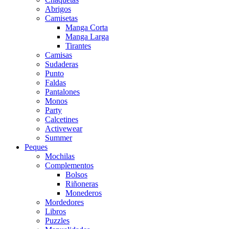
Abrigos
Camisetas
Manga Corta
Manga Larga
Tirantes
Camisas
Sudaderas
Punto
Faldas
Pantalones
Monos
Party
Calcetines
Activewear
Summer
Peques
Mochilas
Complementos
Bolsos
Riñoneras
Monederos
Mordedores
Libros
Puzzles