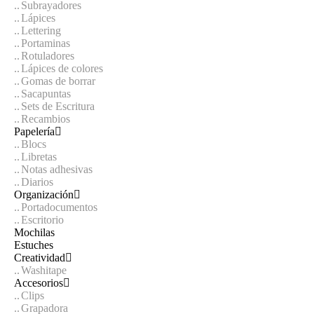
Subrayadores
Lápices
Lettering
Portaminas
Rotuladores
Lápices de colores
Gomas de borrar
Sacapuntas
Sets de Escritura
Recambios
Papelería
Blocs
Libretas
Notas adhesivas
Diarios
Organización
Portadocumentos
Escritorio
Mochilas
Estuches
Creatividad
Washitape
Accesorios
Clips
Grapadora