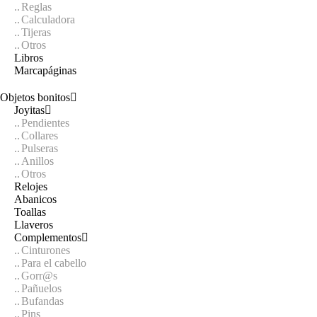
Reglas
Calculadora
Tijeras
Otros
Libros
Marcapáginas
Objetos bonitos
Joyitas
Pendientes
Collares
Pulseras
Anillos
Otros
Relojes
Abanicos
Toallas
Llaveros
Complementos
Cinturones
Para el cabello
Gorr@s
Pañuelos
Bufandas
Pins