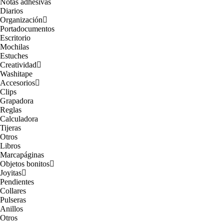
Notas adhesivas
Diarios
Organización
Portadocumentos
Escritorio
Mochilas
Estuches
Creatividad
Washitape
Accesorios
Clips
Grapadora
Reglas
Calculadora
Tijeras
Otros
Libros
Marcapáginas
Objetos bonitos
Joyitas
Pendientes
Collares
Pulseras
Anillos
Otros