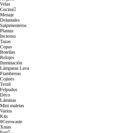
Velas
Cocina
Menaje
Delantales
Salpimenteros
Plantas
Incienso
Tazas
Copas
Botellas
Relojes
Iluminación
Lámparas Lava
Fiambreras
Cojines
Textil
Felpudos
Deco
Láminas
Mini maletas
Varios
Kits
#Cerowaste
Xmas
Fun