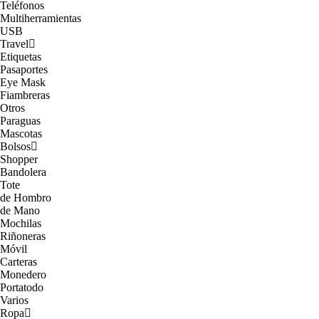
Teléfonos
Multiherramientas
USB
Travel
Etiquetas
Pasaportes
Eye Mask
Fiambreras
Otros
Paraguas
Mascotas
Bolsos
Shopper
Bandolera
Tote
de Hombro
de Mano
Mochilas
Riñoneras
Móvil
Carteras
Monedero
Portatodo
Varios
Ropa