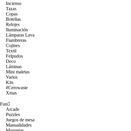
Incienso
Tazas
Copas
Botellas
Relojes
Iluminación
Lámparas Lava
Fiambreras
Cojines
Textil
Felpudos
Deco
Láminas
Mini maletas
Varios
Kits
#Cerowaste
Xmas
Fun
Arcade
Puzzles
Juegos de mesa
Manualidades
Maquetas