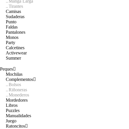
Manga Larga
Tirantes
Camisas
Sudaderas
Punto
Faldas
Pantalones
Monos
Party
Calcetines
Activewear
Summer
Peques
Mochilas
Complementos
Bolsos
Riñoneras
Monederos
Mordedores
Libros
Puzzles
Manualidades
Juego
Ratoncitos