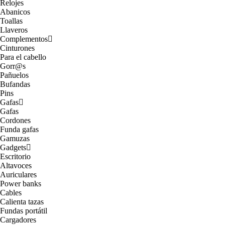
Relojes
Abanicos
Toallas
Llaveros
Complementos
Cinturones
Para el cabello
Gorr@s
Pañuelos
Bufandas
Pins
Gafas
Gafas
Cordones
Funda gafas
Gamuzas
Gadgets
Escritorio
Altavoces
Auriculares
Power banks
Cables
Calienta tazas
Fundas portátil
Cargadores