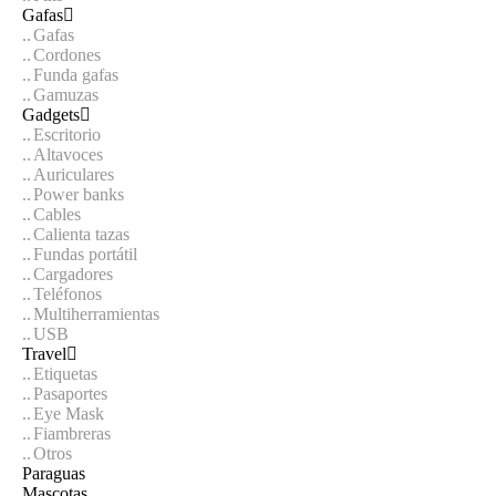
Gafas
Gafas
Cordones
Funda gafas
Gamuzas
Gadgets
Escritorio
Altavoces
Auriculares
Power banks
Cables
Calienta tazas
Fundas portátil
Cargadores
Teléfonos
Multiherramientas
USB
Travel
Etiquetas
Pasaportes
Eye Mask
Fiambreras
Otros
Paraguas
Mascotas