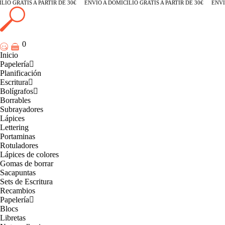
O GRATIS A PARTIR DE 30€
ENVÍO A DOMICILIO GRATIS A PARTIR DE 30€
ENVÍO 
0
Inicio
Papelería
Planificación
Escritura
Bolígrafos
Borrables
Subrayadores
Lápices
Lettering
Portaminas
Rotuladores
Lápices de colores
Gomas de borrar
Sacapuntas
Sets de Escritura
Recambios
Papelería
Blocs
Libretas