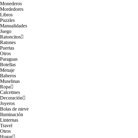
Monederos
Mordedores
Libros
Puzzles
Manualidades
Juego
Ratoncitos
Ratones
Puertas
Otros
Paraguas
Botellas
Menaje
Baberos
Muselinas
Ropa
Calcetines
Decoración
Joyeros
Bolas de nieve
Iluminación
Linternas
Travel
Otros
Hogar