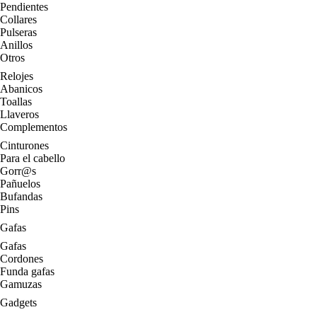
Pendientes
Collares
Pulseras
Anillos
Otros
Relojes
Abanicos
Toallas
Llaveros
Complementos
Cinturones
Para el cabello
Gorr@s
Pañuelos
Bufandas
Pins
Gafas
Gafas
Cordones
Funda gafas
Gamuzas
Gadgets