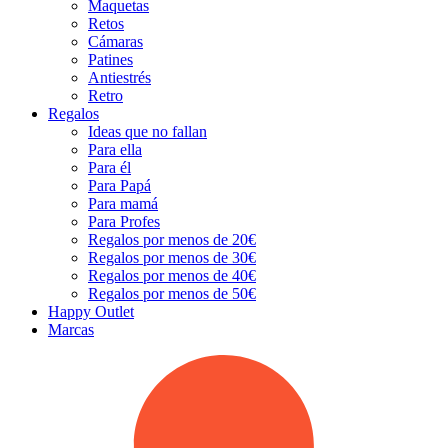
Maquetas
Retos
Cámaras
Patines
Antiestrés
Retro
Regalos
Ideas que no fallan
Para ella
Para él
Para Papá
Para mamá
Para Profes
Regalos por menos de 20€
Regalos por menos de 30€
Regalos por menos de 40€
Regalos por menos de 50€
Happy Outlet
Marcas