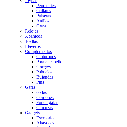
Joyitas
Pendientes
Collares
Pulseras
Anillos
Otros
Relojes
Abanicos
Toallas
Llaveros
Complementos
Cinturones
Para el cabello
Gorr@s
Pañuelos
Bufandas
Pins
Gafas
Gafas
Cordones
Funda gafas
Gamuzas
Gadgets
Escritorio
Altavoces