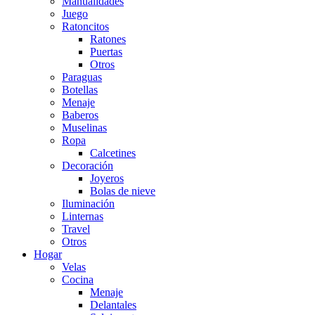
Manualidades
Juego
Ratoncitos
Ratones
Puertas
Otros
Paraguas
Botellas
Menaje
Baberos
Muselinas
Ropa
Calcetines
Decoración
Joyeros
Bolas de nieve
Iluminación
Linternas
Travel
Otros
Hogar
Velas
Cocina
Menaje
Delantales