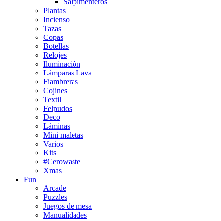
Salpimenteros
Plantas
Incienso
Tazas
Copas
Botellas
Relojes
Iluminación
Lámparas Lava
Fiambreras
Cojines
Textil
Felpudos
Deco
Láminas
Mini maletas
Varios
Kits
#Cerowaste
Xmas
Fun
Arcade
Puzzles
Juegos de mesa
Manualidades