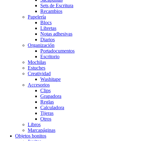
Sets de Escritura
Recambios
Papelería
Blocs
Libretas
Notas adhesivas
Diarios
Organización
Portadocumentos
Escritorio
Mochilas
Estuches
Creatividad
Washitape
Accesorios
Clips
Grapadora
Reglas
Calculadora
Tijeras
Otros
Libros
Marcapáginas
Objetos bonitos