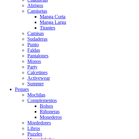
Abrigos
Camisetas
Manga Corta
Manga Larga
Tirantes
Camisas
Sudaderas
Punto
Faldas
Pantalones
Monos
Party
Calcetines
Activewear
Summer
Peques
Mochilas
Complementos
Bolsos
Riñoneras
Monederos
Mordedores
Libros
Puzzles