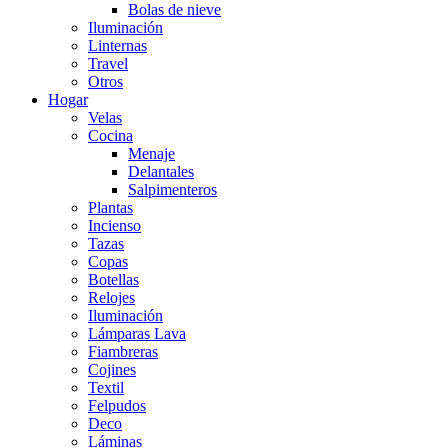
Bolas de nieve
Iluminación
Linternas
Travel
Otros
Hogar
Velas
Cocina
Menaje
Delantales
Salpimenteros
Plantas
Incienso
Tazas
Copas
Botellas
Relojes
Iluminación
Lámparas Lava
Fiambreras
Cojines
Textil
Felpudos
Deco
Láminas