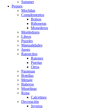
Summer
Peques
Mochilas
Complementos
Bolsos
Riñoneras
Monederos
Mordedores
Libros
Puzzles
Manualidades
Juego
Ratoncitos
Ratones
Puertas
Otros
Paraguas
Botellas
Menaje
Baberos
Muselinas
Ropa
Calcetines
Decoración
Joyeros