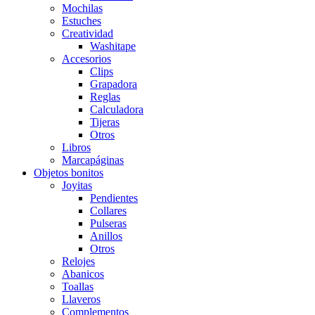
Mochilas
Estuches
Creatividad
Washitape
Accesorios
Clips
Grapadora
Reglas
Calculadora
Tijeras
Otros
Libros
Marcapáginas
Objetos bonitos
Joyitas
Pendientes
Collares
Pulseras
Anillos
Otros
Relojes
Abanicos
Toallas
Llaveros
Complementos