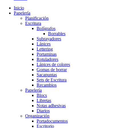
Inicio
Papelería
Planificación
Escritura
Bolígrafos
Borrables
Subrayadores
Lápices
Lettering
Portaminas
Rotuladores
Lápices de colores
Gomas de borrar
Sacapuntas
Sets de Escritura
Recambios
Papelería
Blocs
Libretas
Notas adhesivas
Diarios
Organización
Portadocumentos
Escritorio