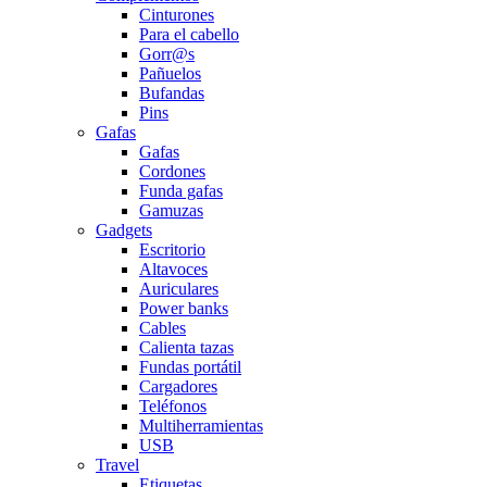
Cinturones
Para el cabello
Gorr@s
Pañuelos
Bufandas
Pins
Gafas
Gafas
Cordones
Funda gafas
Gamuzas
Gadgets
Escritorio
Altavoces
Auriculares
Power banks
Cables
Calienta tazas
Fundas portátil
Cargadores
Teléfonos
Multiherramientas
USB
Travel
Etiquetas