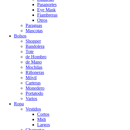
Pasaportes
Eye Mask
Fiambreras
Otros
Paraguas
Mascotas
Bolsos
Shopper
Bandolera
Tote
de Hombro
de Mano
Mochilas
Riñoneras
Móvil
Carteras
Monedero
Portatodo
Varios
Ropa
Vestidos
Cortos
Midi
Largos
Chaquetas