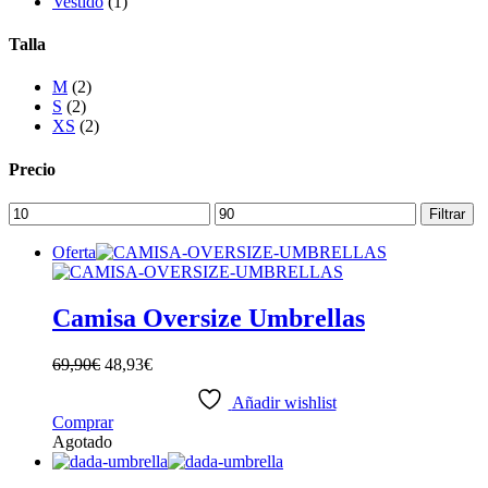
Vestido
(1)
Talla
M
(2)
S
(2)
XS
(2)
Precio
Precio
Precio
Filtrar
mínimo
máximo
Oferta
Camisa Oversize Umbrellas
69,90
€
48,93
€
Añadir wishlist
Este
Comprar
producto
Agotado
tiene
múltiples