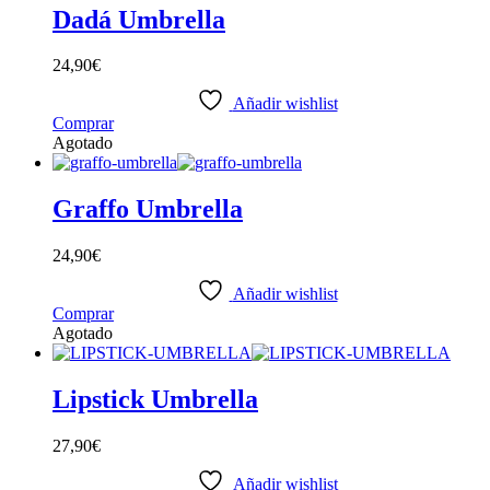
variantes.
Dadá Umbrella
Las
opciones
24,90
€
se
pueden
Añadir wishlist
elegir
Comprar
en
Agotado
la
página
de
Graffo Umbrella
producto
24,90
€
Añadir wishlist
Comprar
Agotado
Lipstick Umbrella
27,90
€
Añadir wishlist