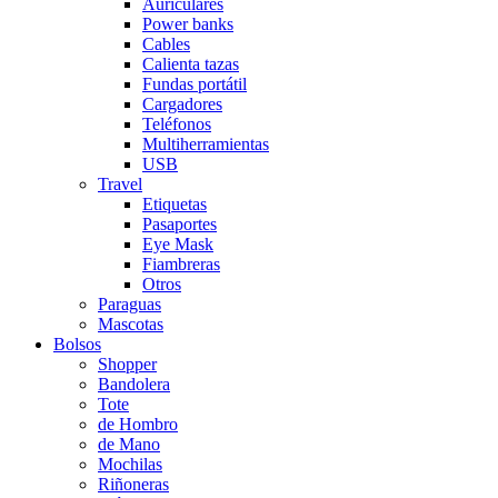
Auriculares
Power banks
Cables
Calienta tazas
Fundas portátil
Cargadores
Teléfonos
Multiherramientas
USB
Travel
Etiquetas
Pasaportes
Eye Mask
Fiambreras
Otros
Paraguas
Mascotas
Bolsos
Shopper
Bandolera
Tote
de Hombro
de Mano
Mochilas
Riñoneras