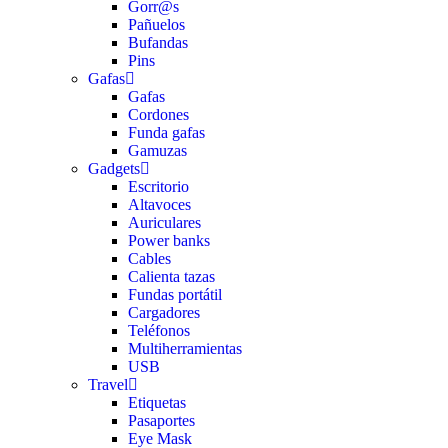
Gorr@s
Pañuelos
Bufandas
Pins
Gafas
Gafas
Cordones
Funda gafas
Gamuzas
Gadgets
Escritorio
Altavoces
Auriculares
Power banks
Cables
Calienta tazas
Fundas portátil
Cargadores
Teléfonos
Multiherramientas
USB
Travel
Etiquetas
Pasaportes
Eye Mask