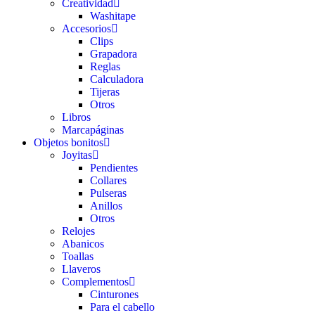
Creatividad
Washitape
Accesorios
Clips
Grapadora
Reglas
Calculadora
Tijeras
Otros
Libros
Marcapáginas
Objetos bonitos
Joyitas
Pendientes
Collares
Pulseras
Anillos
Otros
Relojes
Abanicos
Toallas
Llaveros
Complementos
Cinturones
Para el cabello