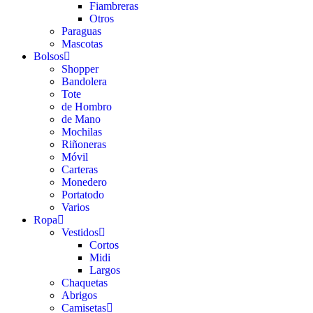
Fiambreras
Otros
Paraguas
Mascotas
Bolsos
Shopper
Bandolera
Tote
de Hombro
de Mano
Mochilas
Riñoneras
Móvil
Carteras
Monedero
Portatodo
Varios
Ropa
Vestidos
Cortos
Midi
Largos
Chaquetas
Abrigos
Camisetas