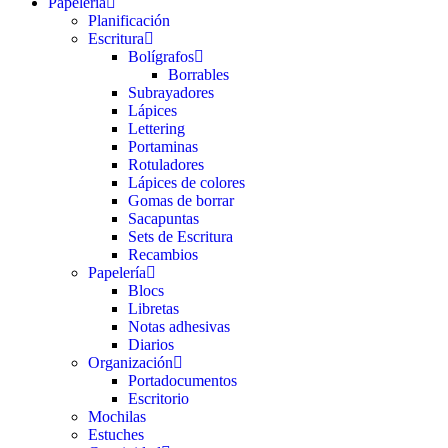
Papelería
Planificación
Escritura
Bolígrafos
Borrables
Subrayadores
Lápices
Lettering
Portaminas
Rotuladores
Lápices de colores
Gomas de borrar
Sacapuntas
Sets de Escritura
Recambios
Papelería
Blocs
Libretas
Notas adhesivas
Diarios
Organización
Portadocumentos
Escritorio
Mochilas
Estuches