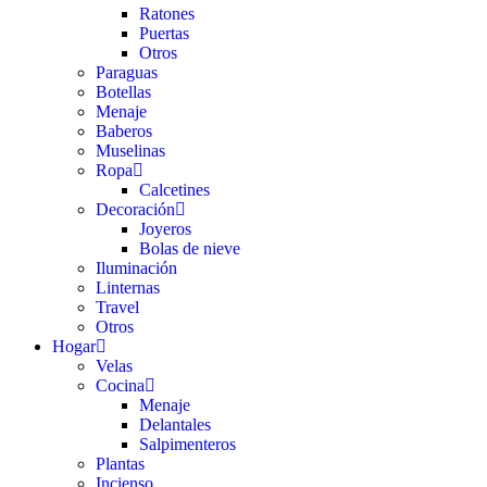
Ratones
Puertas
Otros
Paraguas
Botellas
Menaje
Baberos
Muselinas
Ropa
Calcetines
Decoración
Joyeros
Bolas de nieve
Iluminación
Linternas
Travel
Otros
Hogar
Velas
Cocina
Menaje
Delantales
Salpimenteros
Plantas
Incienso