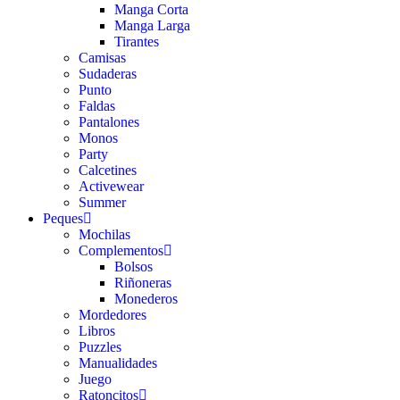
Manga Corta
Manga Larga
Tirantes
Camisas
Sudaderas
Punto
Faldas
Pantalones
Monos
Party
Calcetines
Activewear
Summer
Peques
Mochilas
Complementos
Bolsos
Riñoneras
Monederos
Mordedores
Libros
Puzzles
Manualidades
Juego
Ratoncitos