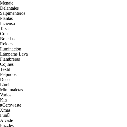
Menaje
Delantales
Salpimenteros
Plantas
Incienso
Tazas
Copas
Botellas
Relojes
Iluminación
Lámparas Lava
Fiambreras
Cojines
Textil
Felpudos
Deco
Láminas
Mini maletas
Varios
Kits
#Cerowaste
Xmas
Fun
Arcade
Puzzles