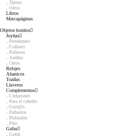
Tijeras
Otros
Libros
Marcapáginas
Objetos bonitos
Joyitas
Pendientes
Collares
Pulseras
Anillos
Otros
Relojes
Abanicos
Toallas
Llaveros
Complementos
Cinturones
Para el cabello
Gorr@s
Pañuelos
Bufandas
Pins
Gafas
Gafas