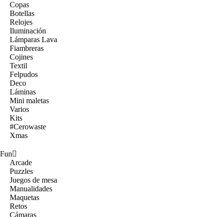
Copas
Botellas
Relojes
Iluminación
Lámparas Lava
Fiambreras
Cojines
Textil
Felpudos
Deco
Láminas
Mini maletas
Varios
Kits
#Cerowaste
Xmas
Fun
Arcade
Puzzles
Juegos de mesa
Manualidades
Maquetas
Retos
Cámaras