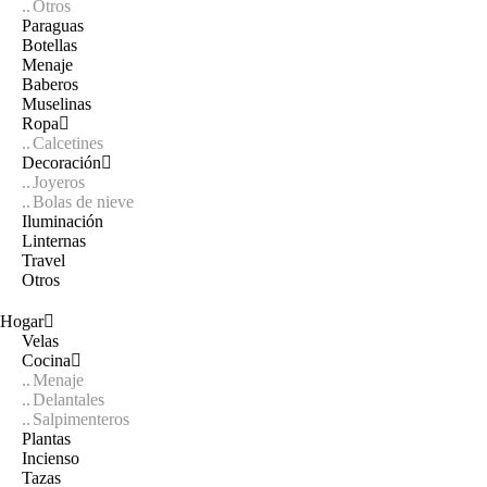
Otros
Paraguas
Botellas
Menaje
Baberos
Muselinas
Ropa
Calcetines
Decoración
Joyeros
Bolas de nieve
Iluminación
Linternas
Travel
Otros
Hogar
Velas
Cocina
Menaje
Delantales
Salpimenteros
Plantas
Incienso
Tazas