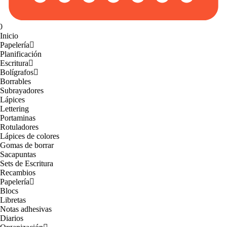
0
Inicio
Papelería
Planificación
Escritura
Bolígrafos
Borrables
Subrayadores
Lápices
Lettering
Portaminas
Rotuladores
Lápices de colores
Gomas de borrar
Sacapuntas
Sets de Escritura
Recambios
Papelería
Blocs
Libretas
Notas adhesivas
Diarios