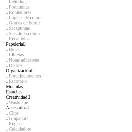
Lettering
Portaminas
Rotuladores
Lápices de colores
Gomas de borrar
Sacapuntas
Sets de Escritura
Recambios
Papelería
Blocs
Libretas
Notas adhesivas
Diarios
Organización
Portadocumentos
Escritorio
Mochilas
Estuches
Creatividad
Washitape
Accesorios
Clips
Grapadora
Reglas
Calculadora