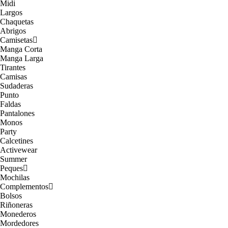
Midi
Largos
Chaquetas
Abrigos
Camisetas
Manga Corta
Manga Larga
Tirantes
Camisas
Sudaderas
Punto
Faldas
Pantalones
Monos
Party
Calcetines
Activewear
Summer
Peques
Mochilas
Complementos
Bolsos
Riñoneras
Monederos
Mordedores