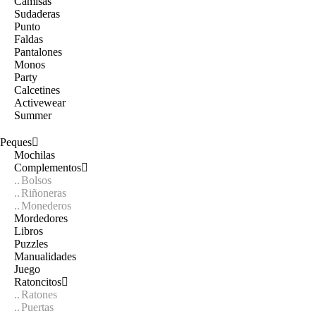
Camisas
Sudaderas
Punto
Faldas
Pantalones
Monos
Party
Calcetines
Activewear
Summer
Peques
Mochilas
Complementos
Bolsos
Riñoneras
Monederos
Mordedores
Libros
Puzzles
Manualidades
Juego
Ratoncitos
Ratones
Puertas