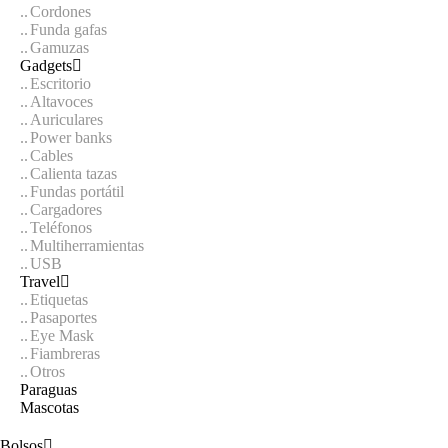
Cordones
Funda gafas
Gamuzas
Gadgets
Escritorio
Altavoces
Auriculares
Power banks
Cables
Calienta tazas
Fundas portátil
Cargadores
Teléfonos
Multiherramientas
USB
Travel
Etiquetas
Pasaportes
Eye Mask
Fiambreras
Otros
Paraguas
Mascotas
Bolsos