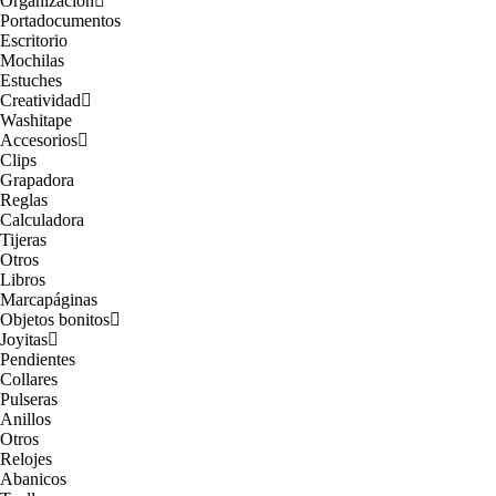
Organización
Portadocumentos
Escritorio
Mochilas
Estuches
Creatividad
Washitape
Accesorios
Clips
Grapadora
Reglas
Calculadora
Tijeras
Otros
Libros
Marcapáginas
Objetos bonitos
Joyitas
Pendientes
Collares
Pulseras
Anillos
Otros
Relojes
Abanicos