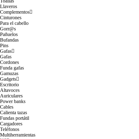
Toallas
Llaveros
Complementos
Cinturones
Para el cabello
Gorr@s
Pañuelos
Bufandas
Pins
Gafas
Gafas
Cordones
Funda gafas
Gamuzas
Gadgets
Escritorio
Altavoces
Auriculares
Power banks
Cables
Calienta tazas
Fundas portátil
Cargadores
Teléfonos
Multiherramientas