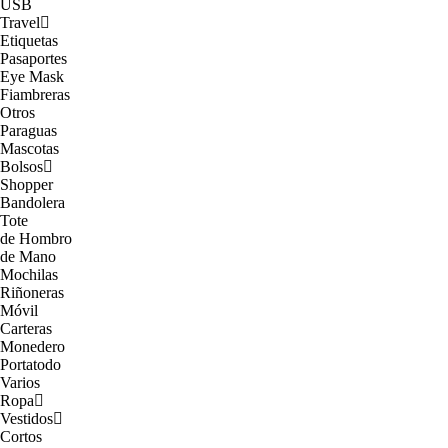
USB
Travel
Etiquetas
Pasaportes
Eye Mask
Fiambreras
Otros
Paraguas
Mascotas
Bolsos
Shopper
Bandolera
Tote
de Hombro
de Mano
Mochilas
Riñoneras
Móvil
Carteras
Monedero
Portatodo
Varios
Ropa
Vestidos
Cortos