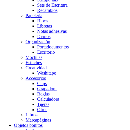
Sets de Escritura
Recambios
Papelería
Blocs
Libretas
Notas adhesivas
Diarios
Organización
Portadocumentos
Escritorio
Mochilas
Estuches
Creatividad
Washitape
Accesorios
Clips
Grapadora
Reglas
Calculadora
Tijeras
Otros
Libros
Marcapáginas
Objetos bonitos