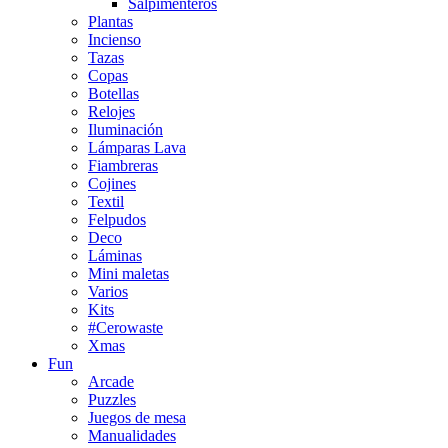
Salpimenteros
Plantas
Incienso
Tazas
Copas
Botellas
Relojes
Iluminación
Lámparas Lava
Fiambreras
Cojines
Textil
Felpudos
Deco
Láminas
Mini maletas
Varios
Kits
#Cerowaste
Xmas
Fun
Arcade
Puzzles
Juegos de mesa
Manualidades