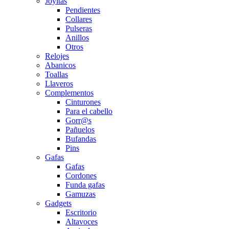
Joyitas
Pendientes
Collares
Pulseras
Anillos
Otros
Relojes
Abanicos
Toallas
Llaveros
Complementos
Cinturones
Para el cabello
Gorr@s
Pañuelos
Bufandas
Pins
Gafas
Gafas
Cordones
Funda gafas
Gamuzas
Gadgets
Escritorio
Altavoces