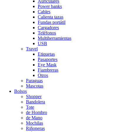
Auriculares
Power banks
Cables
Calienta tazas
Fundas portátil
Cargadores
Teléfonos
Multiherramientas
USB
Travel
Etiquetas
Pasaportes
Eye Mask
Fiambreras
Otros
Paraguas
Mascotas
Bolsos
Shopper
Bandolera
Tote
de Hombro
de Mano
Mochilas
Riñoneras