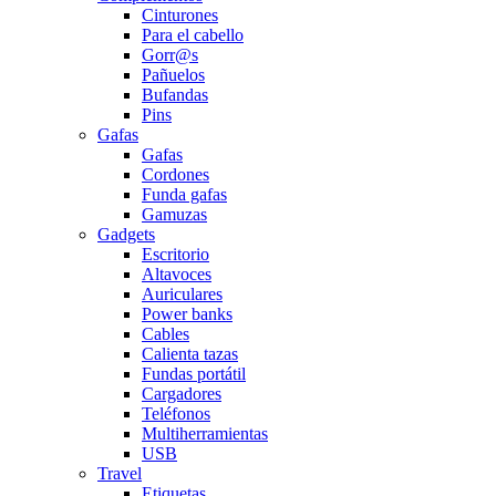
Cinturones
Para el cabello
Gorr@s
Pañuelos
Bufandas
Pins
Gafas
Gafas
Cordones
Funda gafas
Gamuzas
Gadgets
Escritorio
Altavoces
Auriculares
Power banks
Cables
Calienta tazas
Fundas portátil
Cargadores
Teléfonos
Multiherramientas
USB
Travel
Etiquetas