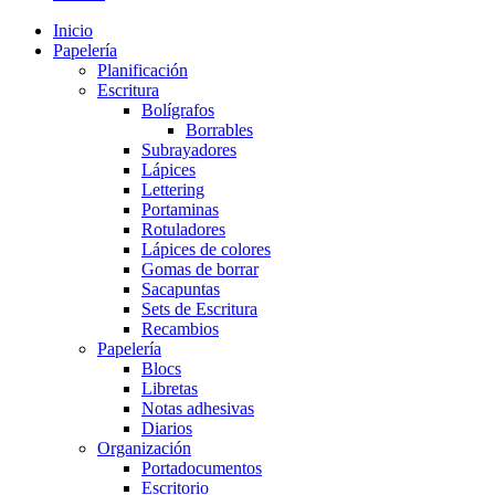
Inicio
Papelería
Planificación
Escritura
Bolígrafos
Borrables
Subrayadores
Lápices
Lettering
Portaminas
Rotuladores
Lápices de colores
Gomas de borrar
Sacapuntas
Sets de Escritura
Recambios
Papelería
Blocs
Libretas
Notas adhesivas
Diarios
Organización
Portadocumentos
Escritorio