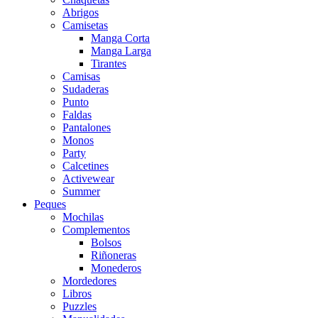
Abrigos
Camisetas
Manga Corta
Manga Larga
Tirantes
Camisas
Sudaderas
Punto
Faldas
Pantalones
Monos
Party
Calcetines
Activewear
Summer
Peques
Mochilas
Complementos
Bolsos
Riñoneras
Monederos
Mordedores
Libros
Puzzles