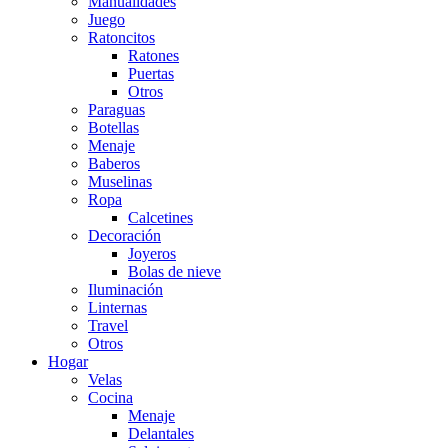
Manualidades
Juego
Ratoncitos
Ratones
Puertas
Otros
Paraguas
Botellas
Menaje
Baberos
Muselinas
Ropa
Calcetines
Decoración
Joyeros
Bolas de nieve
Iluminación
Linternas
Travel
Otros
Hogar
Velas
Cocina
Menaje
Delantales