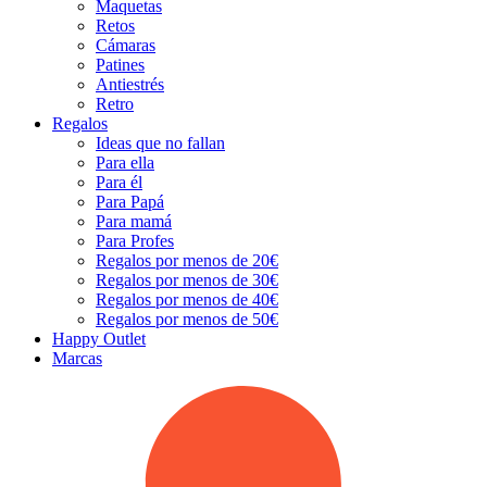
Maquetas
Retos
Cámaras
Patines
Antiestrés
Retro
Regalos
Ideas que no fallan
Para ella
Para él
Para Papá
Para mamá
Para Profes
Regalos por menos de 20€
Regalos por menos de 30€
Regalos por menos de 40€
Regalos por menos de 50€
Happy Outlet
Marcas