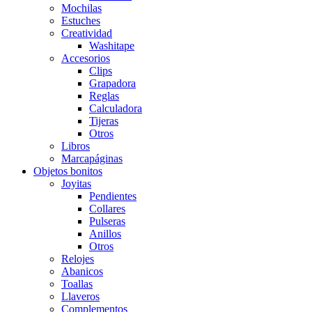
Mochilas
Estuches
Creatividad
Washitape
Accesorios
Clips
Grapadora
Reglas
Calculadora
Tijeras
Otros
Libros
Marcapáginas
Objetos bonitos
Joyitas
Pendientes
Collares
Pulseras
Anillos
Otros
Relojes
Abanicos
Toallas
Llaveros
Complementos