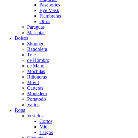
Pasaportes
Eye Mask
Fiambreras
Otros
Paraguas
Mascotas
Bolsos
Shopper
Bandolera
Tote
de Hombro
de Mano
Mochilas
Riñoneras
Móvil
Carteras
Monedero
Portatodo
Varios
Ropa
Vestidos
Cortos
Midi
Largos
Chaquetas