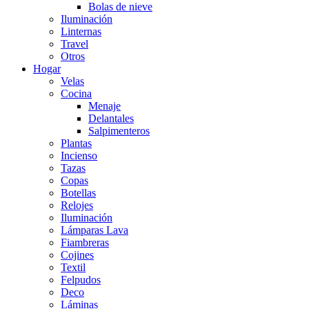
Bolas de nieve
Iluminación
Linternas
Travel
Otros
Hogar
Velas
Cocina
Menaje
Delantales
Salpimenteros
Plantas
Incienso
Tazas
Copas
Botellas
Relojes
Iluminación
Lámparas Lava
Fiambreras
Cojines
Textil
Felpudos
Deco
Láminas