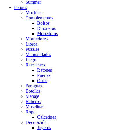
Summer
Peques
Mochilas
Complementos
Bolsos
Riñoneras
Monederos
Mordedores
Libros
Puzzles
Manualidades
Juego
Ratoncitos
Ratones
Puertas
Otros
Paraguas
Botellas
Menaje
Baberos
Muselinas
Ropa
Calcetines
Decoración
Joyeros