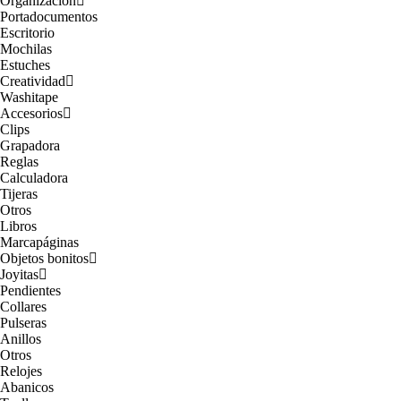
Organización
Portadocumentos
Escritorio
Mochilas
Estuches
Creatividad
Washitape
Accesorios
Clips
Grapadora
Reglas
Calculadora
Tijeras
Otros
Libros
Marcapáginas
Objetos bonitos
Joyitas
Pendientes
Collares
Pulseras
Anillos
Otros
Relojes
Abanicos