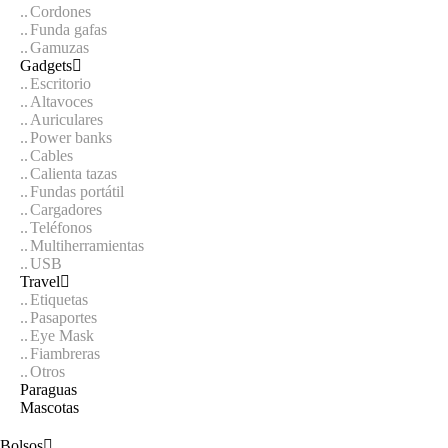
Cordones
Funda gafas
Gamuzas
Gadgets
Escritorio
Altavoces
Auriculares
Power banks
Cables
Calienta tazas
Fundas portátil
Cargadores
Teléfonos
Multiherramientas
USB
Travel
Etiquetas
Pasaportes
Eye Mask
Fiambreras
Otros
Paraguas
Mascotas
Bolsos