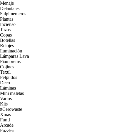
Menaje
Delantales
Salpimenteros
Plantas
Incienso
Tazas
Copas
Botellas
Relojes
Iluminación
Lámparas Lava
Fiambreras
Cojines
Textil
Felpudos
Deco
Láminas
Mini maletas
Varios
Kits
#Cerowaste
Xmas
Fun
Arcade
Puzzles