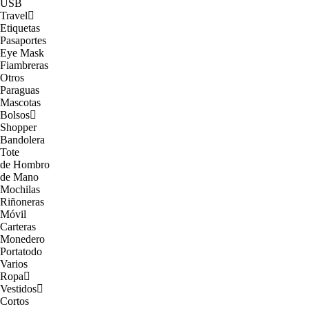
USB
Travel
Etiquetas
Pasaportes
Eye Mask
Fiambreras
Otros
Paraguas
Mascotas
Bolsos
Shopper
Bandolera
Tote
de Hombro
de Mano
Mochilas
Riñoneras
Móvil
Carteras
Monedero
Portatodo
Varios
Ropa
Vestidos
Cortos