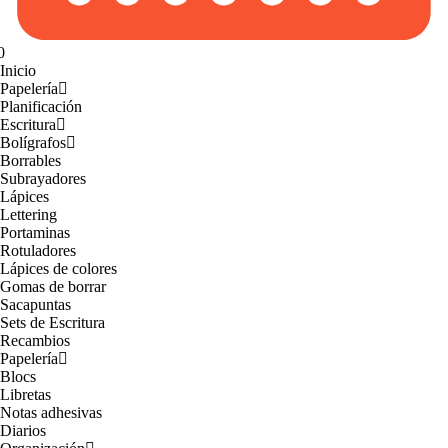
0
Inicio
Papelería
Planificación
Escritura
Bolígrafos
Borrables
Subrayadores
Lápices
Lettering
Portaminas
Rotuladores
Lápices de colores
Gomas de borrar
Sacapuntas
Sets de Escritura
Recambios
Papelería
Blocs
Libretas
Notas adhesivas
Diarios