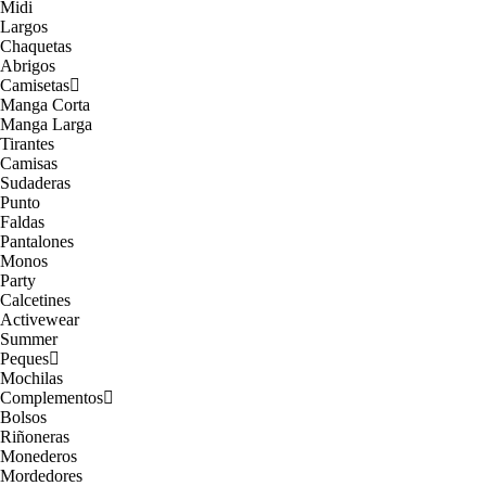
Midi
Largos
Chaquetas
Abrigos
Camisetas
Manga Corta
Manga Larga
Tirantes
Camisas
Sudaderas
Punto
Faldas
Pantalones
Monos
Party
Calcetines
Activewear
Summer
Peques
Mochilas
Complementos
Bolsos
Riñoneras
Monederos
Mordedores