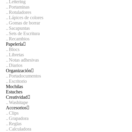
Lettering
Portaminas
Rotuladores
Lápices de colores
Gomas de borrar
Sacapuntas
Sets de Escritura
Recambios
Papelería
Blocs
Libretas
Notas adhesivas
Diarios
Organización
Portadocumentos
Escritorio
Mochilas
Estuches
Creatividad
Washitape
Accesorios
Clips
Grapadora
Reglas
Calculadora