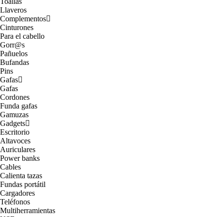
Toallas
Llaveros
Complementos
Cinturones
Para el cabello
Gorr@s
Pañuelos
Bufandas
Pins
Gafas
Gafas
Cordones
Funda gafas
Gamuzas
Gadgets
Escritorio
Altavoces
Auriculares
Power banks
Cables
Calienta tazas
Fundas portátil
Cargadores
Teléfonos
Multiherramientas