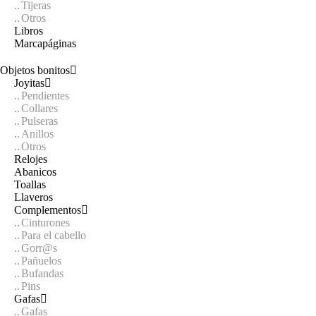
Tijeras
Otros
Libros
Marcapáginas
Objetos bonitos
Joyitas
Pendientes
Collares
Pulseras
Anillos
Otros
Relojes
Abanicos
Toallas
Llaveros
Complementos
Cinturones
Para el cabello
Gorr@s
Pañuelos
Bufandas
Pins
Gafas
Gafas