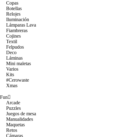
Copas
Botellas
Relojes
Iluminación
Lámparas Lava
Fiambreras
Cojines
Textil
Felpudos
Deco
Láminas
Mini maletas
Varios
Kits
#Cerowaste
Xmas
Fun
Arcade
Puzzles
Juegos de mesa
Manualidades
Maquetas
Retos
Cámaras