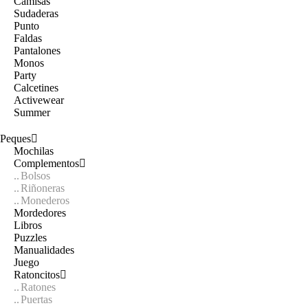
Camisas
Sudaderas
Punto
Faldas
Pantalones
Monos
Party
Calcetines
Activewear
Summer
Peques
Mochilas
Complementos
Bolsos
Riñoneras
Monederos
Mordedores
Libros
Puzzles
Manualidades
Juego
Ratoncitos
Ratones
Puertas