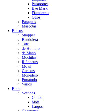
Pasaportes
Eye Mask
Fiambreras
Otros
Paraguas
Mascotas
Bolsos
Shopper
Bandolera
Tote
de Hombro
de Mano
Mochilas
Riñoneras
Móvil
Carteras
Monedero
Portatodo
Varios
Ropa
Vestidos
Cortos
Midi
Largos
Chaquetas