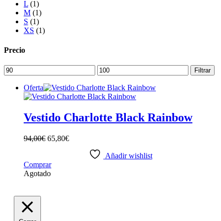
L
(1)
M
(1)
S
(1)
XS
(1)
Precio
Precio
Precio
Filtrar
mínimo
máximo
Oferta
Vestido Charlotte Black Rainbow
94,00
€
65,80
€
Añadir wishlist
Este
Comprar
producto
Agotado
tiene
múltiples
variantes.
Las
opciones