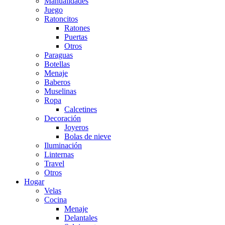
Manualidades
Juego
Ratoncitos
Ratones
Puertas
Otros
Paraguas
Botellas
Menaje
Baberos
Muselinas
Ropa
Calcetines
Decoración
Joyeros
Bolas de nieve
Iluminación
Linternas
Travel
Otros
Hogar
Velas
Cocina
Menaje
Delantales