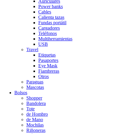
Auriculares
Power banks
Cables
Calienta tazas
Fundas portátil
Cargadores
Teléfonos
Multiherramientas
USB
Travel
Etiquetas
Pasaportes
Eye Mask
Fiambreras
Otros
Paraguas
Mascotas
Bolsos
Shopper
Bandolera
Tote
de Hombro
de Mano
Mochilas
Riñoneras