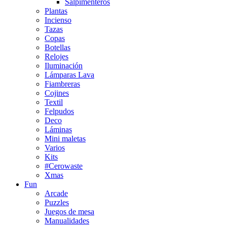
Salpimenteros
Plantas
Incienso
Tazas
Copas
Botellas
Relojes
Iluminación
Lámparas Lava
Fiambreras
Cojines
Textil
Felpudos
Deco
Láminas
Mini maletas
Varios
Kits
#Cerowaste
Xmas
Fun
Arcade
Puzzles
Juegos de mesa
Manualidades