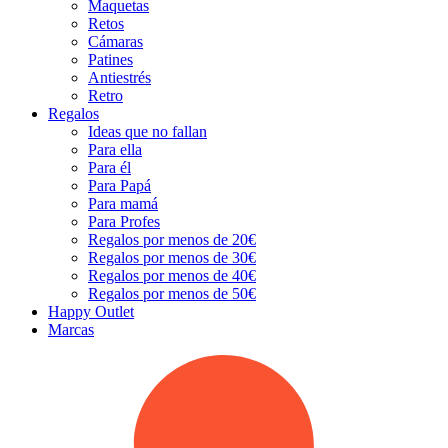
Maquetas
Retos
Cámaras
Patines
Antiestrés
Retro
Regalos
Ideas que no fallan
Para ella
Para él
Para Papá
Para mamá
Para Profes
Regalos por menos de 20€
Regalos por menos de 30€
Regalos por menos de 40€
Regalos por menos de 50€
Happy Outlet
Marcas