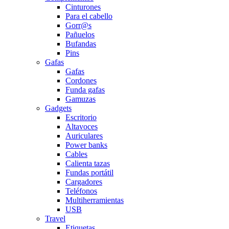
Cinturones
Para el cabello
Gorr@s
Pañuelos
Bufandas
Pins
Gafas
Gafas
Cordones
Funda gafas
Gamuzas
Gadgets
Escritorio
Altavoces
Auriculares
Power banks
Cables
Calienta tazas
Fundas portátil
Cargadores
Teléfonos
Multiherramientas
USB
Travel
Etiquetas