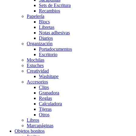
Sets de Escritura
Recambios
Papelería
Blocs
Libretas
Notas adhesivas
Diarios
Organización
Portadocumentos
Escritorio
Mochilas
Estuches
Creatividad
Washitape
Accesorios
Clips
Grapadora
Reglas
Calculadora
Tijeras
Otros
Libros
Marcapáginas
Objetos bonitos