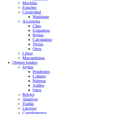
Mochilas
Estuches
Creatividad
Washitape
Accesorios
Clips
Grapadora
Reglas
Calculadora
Tijeras
Otros
Libros
Marcapáginas
Objetos bonitos
Joyitas
Pendientes
Collares
Pulseras
Anillos
Otros
Relojes
Abanicos
Toallas
Llaveros
Complementos