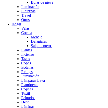
Bolas de nieve
Iluminación
Linternas
Travel
Otros
Hogar
Velas
Cocina
Menaje
Delantales
Salpimenteros
Plantas
Incienso
Tazas
Copas
Botellas
Relojes
Iluminación
Lámparas Lava
Fiambreras
Cojines
Textil
Felpudos
Deco
Láminas