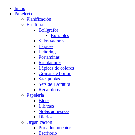
Inicio
Papelería
Planificación
Escritura
Bolígrafos
Borrables
Subrayadores
Lápices
Lettering
Portaminas
Rotuladores
Lápices de colores
Gomas de borrar
Sacapuntas
Sets de Escritura
Recambios
Papelería
Blocs
Libretas
Notas adhesivas
Diarios
Organización
Portadocumentos
Escritorio