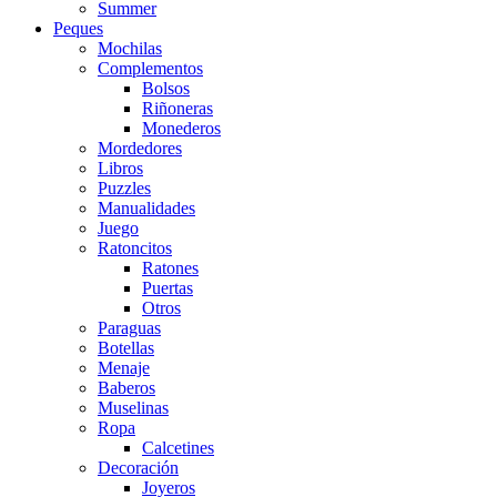
Summer
Peques
Mochilas
Complementos
Bolsos
Riñoneras
Monederos
Mordedores
Libros
Puzzles
Manualidades
Juego
Ratoncitos
Ratones
Puertas
Otros
Paraguas
Botellas
Menaje
Baberos
Muselinas
Ropa
Calcetines
Decoración
Joyeros