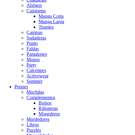
Abrigos
Camisetas
Manga Corta
Manga Larga
Tirantes
Camisas
Sudaderas
Punto
Faldas
Pantalones
Monos
Party
Calcetines
Activewear
Summer
Peques
Mochilas
Complementos
Bolsos
Riñoneras
Monederos
Mordedores
Libros
Puzzles