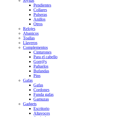
Joyitas
Pendientes
Collares
Pulseras
Anillos
Otros
Relojes
Abanicos
Toallas
Llaveros
Complementos
Cinturones
Para el cabello
Gorr@s
Pañuelos
Bufandas
Pins
Gafas
Gafas
Cordones
Funda gafas
Gamuzas
Gadgets
Escritorio
Altavoces