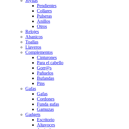
Joyitas
Pendientes
Collares
Pulseras
Anillos
Otros
Relojes
Abanicos
Toallas
Llaveros
Complementos
Cinturones
Para el cabello
Gorr@s
Pañuelos
Bufandas
Pins
Gafas
Gafas
Cordones
Funda gafas
Gamuzas
Gadgets
Escritorio
Altavoces