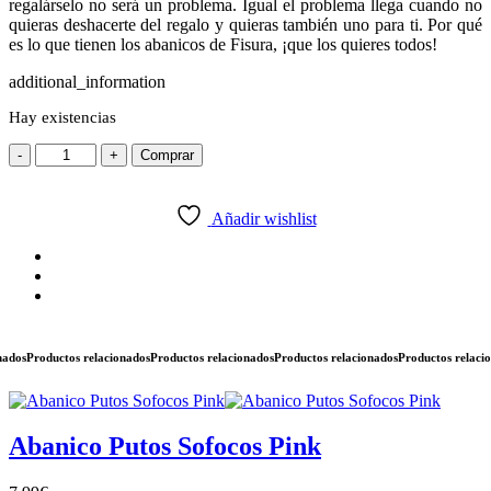
regalárselo no será un problema. Igual el problema llega cuando no
quieras deshacerte del regalo y quieras también uno para ti. Por qué
es lo que tienen los abanicos de Fisura, ¡que los quieres todos!
additional_information
Hay existencias
Abanico
-
+
Comprar
Air
Conditioning
cantidad
Añadir wishlist
os
Productos relacionados
Productos relacionados
Productos relacionados
Productos relaciona
Abanico Putos Sofocos Pink