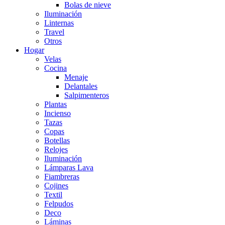
Bolas de nieve
Iluminación
Linternas
Travel
Otros
Hogar
Velas
Cocina
Menaje
Delantales
Salpimenteros
Plantas
Incienso
Tazas
Copas
Botellas
Relojes
Iluminación
Lámparas Lava
Fiambreras
Cojines
Textil
Felpudos
Deco
Láminas