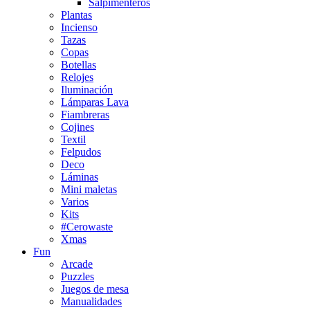
Salpimenteros
Plantas
Incienso
Tazas
Copas
Botellas
Relojes
Iluminación
Lámparas Lava
Fiambreras
Cojines
Textil
Felpudos
Deco
Láminas
Mini maletas
Varios
Kits
#Cerowaste
Xmas
Fun
Arcade
Puzzles
Juegos de mesa
Manualidades