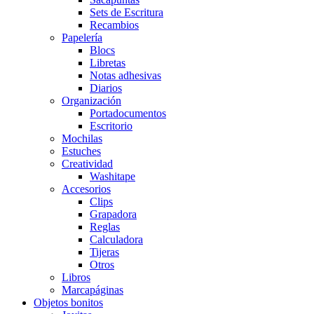
Sets de Escritura
Recambios
Papelería
Blocs
Libretas
Notas adhesivas
Diarios
Organización
Portadocumentos
Escritorio
Mochilas
Estuches
Creatividad
Washitape
Accesorios
Clips
Grapadora
Reglas
Calculadora
Tijeras
Otros
Libros
Marcapáginas
Objetos bonitos