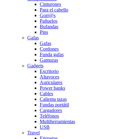
Cinturones
Para el cabello
Gorr@s
Pañuelos
Bufandas
Pins
Gafas
Gafas
Cordones
Funda gafas
Gamuzas
Gadgets
Escritorio
Altavoces
Auriculares
Power banks
Cables
Calienta tazas
Fundas portátil
Cargadores
Teléfonos
Multiherramientas
USB
Travel
Etiquetas