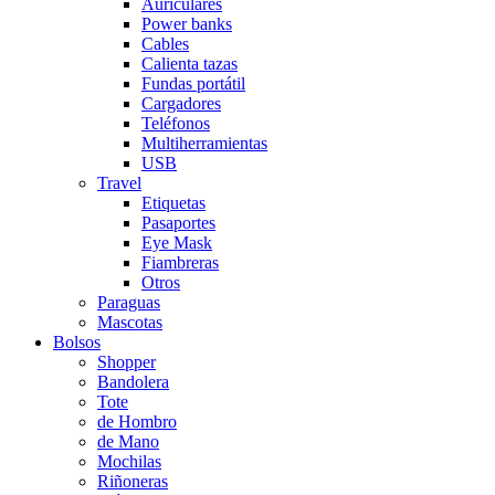
Auriculares
Power banks
Cables
Calienta tazas
Fundas portátil
Cargadores
Teléfonos
Multiherramientas
USB
Travel
Etiquetas
Pasaportes
Eye Mask
Fiambreras
Otros
Paraguas
Mascotas
Bolsos
Shopper
Bandolera
Tote
de Hombro
de Mano
Mochilas
Riñoneras