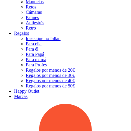
Maquetas
Retos
Cámaras
Patines
Antiestrés
Retro
Regalos
Ideas que no fallan
Para ella
Para él
Para Papá
Para mamá
Para Profes
Regalos por menos de 20€
Regalos por menos de 30€
Regalos por menos de 40€
Regalos por menos de 50€
Happy Outlet
Marcas