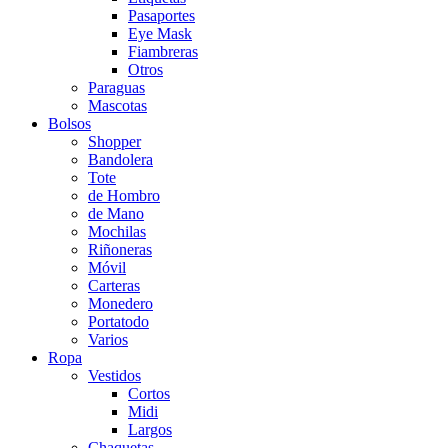
Pasaportes
Eye Mask
Fiambreras
Otros
Paraguas
Mascotas
Bolsos
Shopper
Bandolera
Tote
de Hombro
de Mano
Mochilas
Riñoneras
Móvil
Carteras
Monedero
Portatodo
Varios
Ropa
Vestidos
Cortos
Midi
Largos
Chaquetas