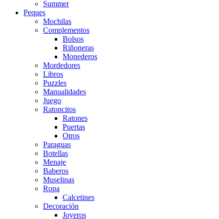
Summer
Peques
Mochilas
Complementos
Bolsos
Riñoneras
Monederos
Mordedores
Libros
Puzzles
Manualidades
Juego
Ratoncitos
Ratones
Puertas
Otros
Paraguas
Botellas
Menaje
Baberos
Muselinas
Ropa
Calcetines
Decoración
Joyeros