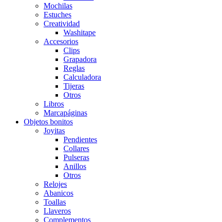
Mochilas
Estuches
Creatividad
Washitape
Accesorios
Clips
Grapadora
Reglas
Calculadora
Tijeras
Otros
Libros
Marcapáginas
Objetos bonitos
Joyitas
Pendientes
Collares
Pulseras
Anillos
Otros
Relojes
Abanicos
Toallas
Llaveros
Complementos