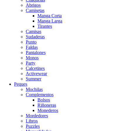
Abrigos
Camisetas
Manga Corta
Manga Larga
Tirantes
Camisas
Sudaderas
Punto
Faldas
Pantalones
Monos
Party
Calcetines
Activewear
Summer
Peques
Mochilas
Complementos
Bolsos
Riñoneras
Monederos
Mordedores
Libros
Puzzles