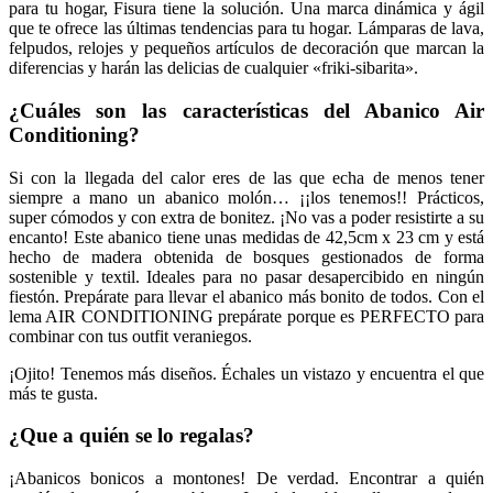
para tu hogar, Fisura tiene la solución. Una marca dinámica y ágil
que te ofrece las últimas tendencias para tu hogar. Lámparas de lava,
felpudos, relojes y pequeños artículos de decoración que marcan la
diferencias y harán las delicias de cualquier «friki-sibarita».
¿Cuáles son las características del Abanico Air
Conditioning?
Si con la llegada del calor eres de las que echa de menos tener
siempre a mano un abanico molón… ¡¡los tenemos!! Prácticos,
super cómodos y con extra de bonitez. ¡No vas a poder resistirte a su
encanto! Este abanico tiene unas medidas de 42,5cm x 23 cm y está
hecho de madera obtenida de bosques gestionados de forma
sostenible y textil.
Ideales para no pasar desapercibido en ningún
fiestón. Prepárate para llevar el abanico más bonito de todos.
Con el
lema AIR CONDITIONING prepárate porque es PERFECTO para
combinar con tus outfit veraniegos.
¡Ojito! Tenemos más diseños. Échales un vistazo y encuentra el que
más te gusta.
¿Que a quién se lo regalas?
¡Abanicos bonicos a montones! De verdad. Encontrar a quién