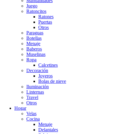
Manualidades
Juego
Ratoncitos
Ratones
Puertas
Otros
Paraguas
Botellas
Menaje
Baberos
Muselinas
Ropa
Calcetines
Decoración
Joyeros
Bolas de nieve
Iluminación
Linternas
Travel
Otros
Hogar
Velas
Cocina
Menaje
Delantales