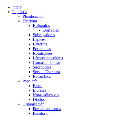
Inicio
Papelería
Planificación
Escritura
Bolígrafos
Borrables
Subrayadores
Lápices
Lettering
Portaminas
Rotuladores
Lápices de colores
Gomas de borrar
Sacapuntas
Sets de Escritura
Recambios
Papelería
Blocs
Libretas
Notas adhesivas
Diarios
Organización
Portadocumentos
Escritorio